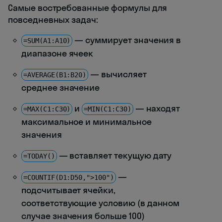
Самые востребованные формулы для
повседневных задач:
— суммирует значения в
=SUM(A1:A10)
диапазоне ячеек
— вычисляет
=AVERAGE(B1:B20)
среднее значение
и
— находят
=MAX(C1:C30)
=MIN(C1:C30)
максимальное и минимальное
значения
— вставляет текущую дату
=TODAY()
—
=COUNTIF(D1:D50,">100")
подсчитывает ячейки,
соответствующие условию (в данном
случае значения больше 100)