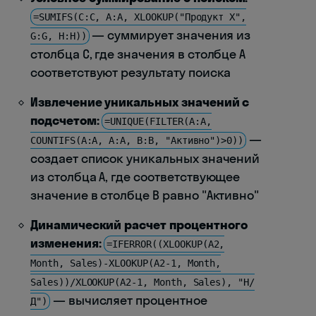
=SUMIFS(C:C, A:A, XLOOKUP("Продукт X",
— суммирует значения из
G:G, H:H))
столбца C, где значения в столбце A
соответствуют результату поиска
Извлечение уникальных значений с
подсчетом:
=UNIQUE(FILTER(A:A,
—
COUNTIFS(A:A, A:A, B:B, "Активно")>0))
создает список уникальных значений
из столбца A, где соответствующее
значение в столбце B равно "Активно"
Динамический расчет процентного
изменения:
=IFERROR((XLOOKUP(A2,
Month, Sales)-XLOOKUP(A2-1, Month,
Sales))/XLOOKUP(A2-1, Month, Sales), "Н/
— вычисляет процентное
Д")