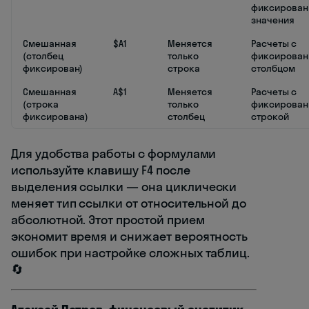
фиксирован
значения
Смешанная
$A1
Меняется
Расчеты с
(столбец
только
фиксирова
фиксирован)
строка
столбцом
Смешанная
A$1
Меняется
Расчеты с
(строка
только
фиксирован
фиксирована)
столбец
строкой
Для удобства работы с формулами
используйте клавишу F4 после
выделения ссылки — она циклически
меняет тип ссылки от относительной до
абсолютной. Этот простой прием
экономит время и снижает вероятность
ошибок при настройке сложных таблиц.
🔄