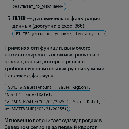
результат_по_умолчанию)
FILTER
— динамическая фильтрация
данных (доступна в Excel 365):
=FILTER(диапазон, условие, [если_пусто])
Применяя эти функции, вы можете
автоматизировать сложные расчеты и
анализ данных, которые раньше
требовали значительных ручных усилий.
Например, формула:
=SUMIFS(Sales[Amount], Sales[Region],
"North", Sales[Date],
">="&DATEVALUE("01/01/2025"), Sales[Date], "
<="&DATEVALUE("03/31/2025"))
Мгновенно подсчитает сумму продаж в
Северном регионе за первый квартал