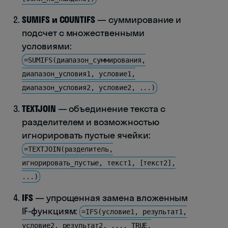
SUMIFS и COUNTIFS
— суммирование и
подсчет с множественными
условиями:
=SUMIFS(диапазон_суммирования,
диапазон_условия1, условие1,
диапазон_условия2, условие2, ...)
TEXTJOIN
— объединение текста с
разделителем и возможностью
игнорировать пустые ячейки:
=TEXTJOIN(разделитель,
игнорировать_пустые, текст1, [текст2],
...)
IFS
— упрощенная замена вложенным
IF-функциям:
=IFS(условие1, результат1,
условие2, результат2, ..., TRUE,