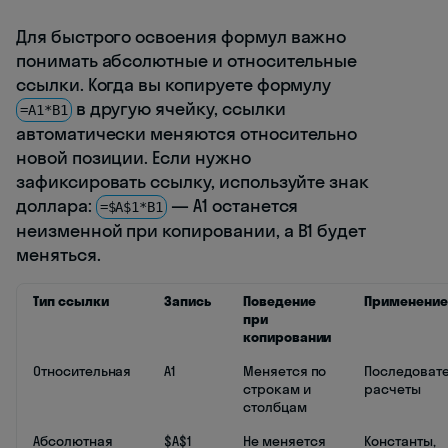
Для быстрого освоения формул важно
понимать абсолютные и относительные
ссылки. Когда вы копируете формулу
в другую ячейку, ссылки
=A1*B1
автоматически меняются относительно
новой позиции. Если нужно
зафиксировать ссылку, используйте знак
доллара:
— A1 останется
=$A$1*B1
неизменной при копировании, а B1 будет
меняться.
Тип ссылки
Запись
Поведение
Применение
при
копировании
Относительная
A1
Меняется по
Последоват
строкам и
расчеты
столбцам
Абсолютная
$A$1
Не меняется
Константы,