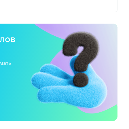
слов
имать