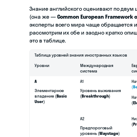
Знание английского оценивают по дву
(она же —
Common European Framework o
эксперты всего мира чаще обращается и
рассмотрим их обе и заодно кратко опи
это в таблице.
Таблица уровней знания иностранных языков
Уровни
Международная
Ев
система
си
A
A1
На
(
B
Элементарное
Уровень выживания
владение (
Basic
(
Breakthrough
)
На
User
)
(
E
A2
Ни
(
P
Предпороговый
уровень (
Waystage
)