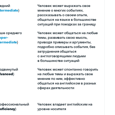
едний
Человек может выражать свое
ntermediate
)
мнение о многих событиях,
рассказывать о своем опыте,
общаться на языке в большинстве
ситуаций при поездках за границу
ше среднего
Человек может общаться на любые
pper-
темы, развивать свою мысль,
termediate
)
приводя примеры и аргументы,
подробно описывать события, без
затруднения общаться
с англоговорящими людьми
в большинстве ситуаций
одвинутый
Человек может спонтанно говорить
dvanced
)
на любые темы и выражать свое
мнение по ним, эффективно
общаться на английском в разных
сферах деятельности
офессиональный
Человек владеет английским на
roficiency
)
уровне носителя