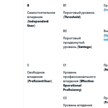
B
B1
Ср
(
I
Самостоятельное
Пороговый уровень
владение
(
Threshold
)
(
Independent
User
)
B2
Вы
(
U
Пороговый
In
продвинутый
уровень (
Vantage
)
C
C1
Пр
(
A
Свободное
Уровень
владение
профессионального
(
Proficient User
)
владения (
Effective
Operational
Proficiency
)
C2
Пр
(
P
Уровень владения