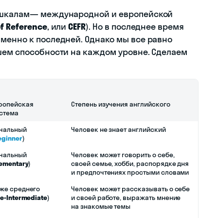
м шкалам— международной и европейской
f Reference
, или
CEFR
). Но в последнее время
менно к последней. Однако мы все равно
шем способности на каждом уровне. Сделаем
ропейская
Степень изучения английского
стема
чальный
Человек не знает английский
eginner
)
чальный
Человек может говорить о себе,
lementary
)
своей семье, хобби, распорядке дня
и предпочтениях простыми словами
же среднего
Человек может рассказывать о себе
re-Intermediate
)
и своей работе, выражать мнение
на знакомые темы