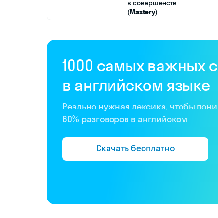
в совершенств
(
Mastery
)
1000 самых важных 
в английском языке
Реально нужная лексика, чтобы пон
60% разговоров в английском
Скачать бесплатно