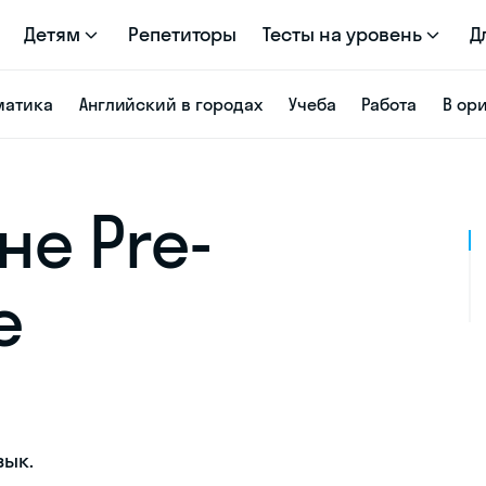
Детям
Репетиторы
Тесты на уровень
Д
матика
Английский в городах
Учеба
Работа
В ор
не Pre-
e
зык.