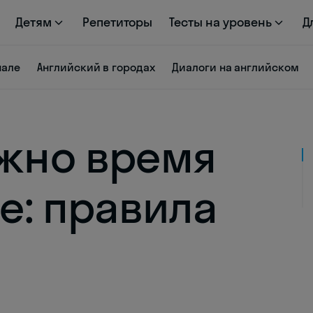
Детям
Репетиторы
Тесты на уровень
Д
нале
Английский в городах
Диалоги на английском
ужно время
le: правила