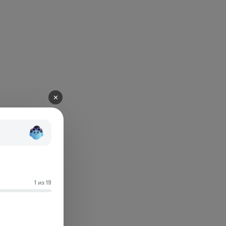
✕
1 из 19