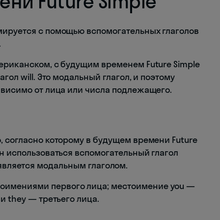
ни Future Simple
мируется с помощью вспомогательных глаголов
.
мериканском, c будущим временем Future Simple
гол will. Это модальный глагол, и поэтому
ависимо от лица или числа подлежащего.
, согласно которому в будущем времени Future
ен использоваться вспомогательный глагол
кже является модальным глаголом.
тоимениями первого лица; местоимение you —
 и they — третьего лица.