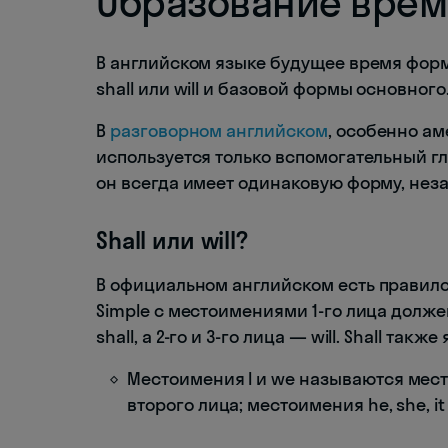
Образование време
В английском языке будущее время фор
shall или will и базовой формы основного
В
разговорном английском
, особенно а
используется только вспомогательный гла
он всегда имеет одинаковую форму, нез
Shall или will?
В официальном английском есть правило
Simple с местоимениями 1-го лица долж
shall, а 2-го и 3-го лица — will. Shall та
Местоимения I и we называются мес
второго лица; местоимения he, she, it