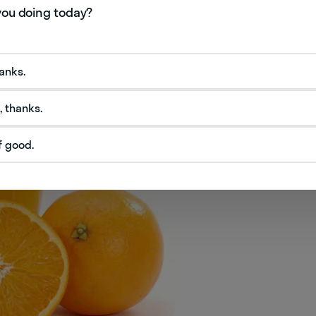
шения, возникшее в момент речи
 juice. — Я хочу пить. Думаю, я выпью стакан сока.
hanks.
, thanks.
f good.