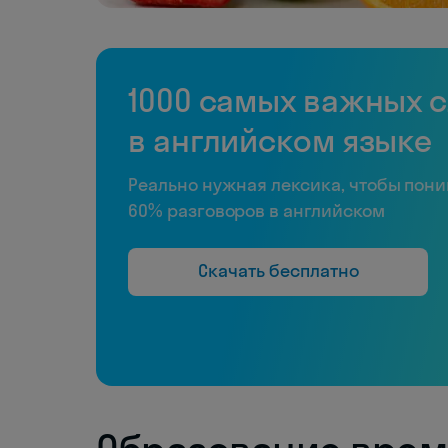
1000 самых важных 
в английском языке
Реально нужная лексика, чтобы пон
60% разговоров в английском
Скачать бесплатно