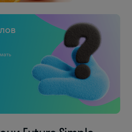
слов
имать