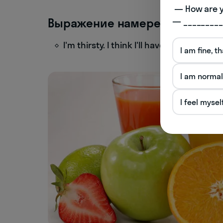
 — How are you doing today? 

Выражение намерения или ре
— _________
I'm thirsty. I think I'll have a glass of
I am fine, t
I am normal
I feel mysel