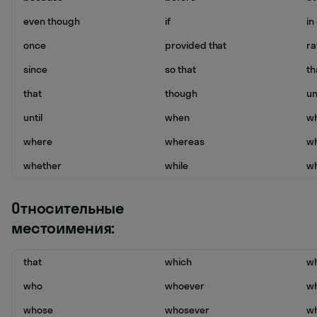
even though
if
in
once
provided that
ra
since
so that
th
that
though
un
until
when
w
where
whereas
w
whether
while
w
Относительные
местоимения:
that
which
wh
who
whoever
w
whose
whosever
w