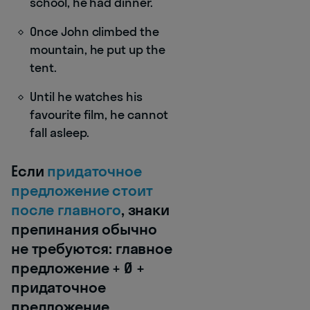
school, he had dinner.
Once John climbed the
mountain, he put up the
tent.
Until he watches his
favourite film, he cannot
fall asleep.
Если
придаточное
предложение стоит
после главного
, знаки
препинания обычно
не требуются: главное
предложение + Ø +
придаточное
предложение