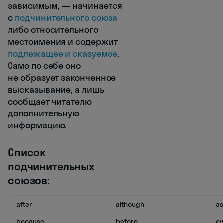
зависимым, — начинается
с
подчинительного союза
либо относительного
местоимения и содержит
подлежащее и сказуемое
.
Само по себе оно
не образует законченное
высказывание, а лишь
сообщает читателю
дополнительную
информацию.
Список
подчинительных
союзов:
after
although
as
because
before
ev