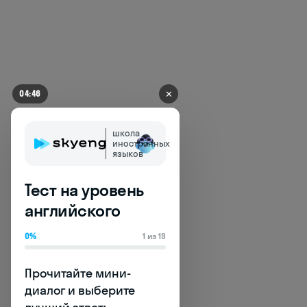
✕
04:41
школа
иностранных
языков
Тест на уровень
английского
0%
1 из 19
Прочитайте мини-
Пунктуация
диалог и выберите 