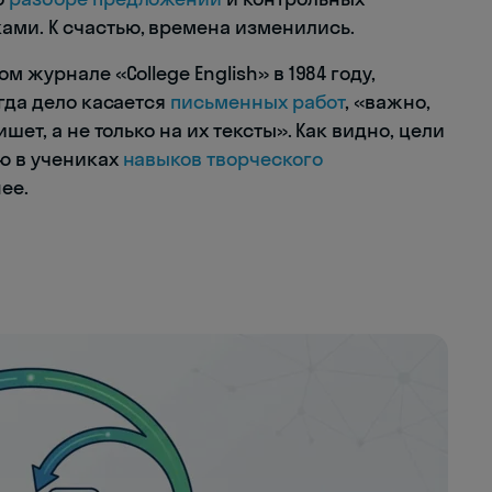
ми. К счастью, времена изменились.
 журнале «College English» в 1984 году,
огда дело касается
письменных работ
, «важно,
шет, а не только на их тексты». Как видно, цели
ю в учениках
навыков творческого
ее.