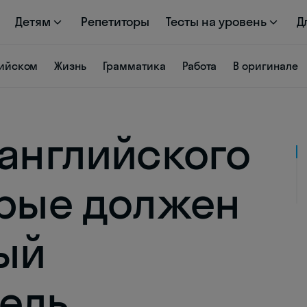
Детям
Репетиторы
Тесты на уровень
Д
лийском
Жизнь
Грамматика
Работа
В оригинале
 английского
орые должен
ый
ель