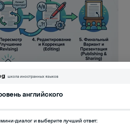
школа иностранных языков
уровень английского
ю плана, черновикам и редактированию. Это
им понять, что для оттачивания навыка нужно
мини-диалог и выберите лучший ответ:

принимают на личный счет критику учителей