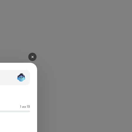
✕
1 из 19