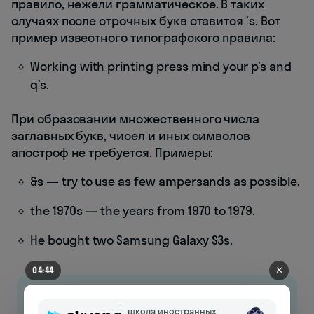
правило, нежели грамматическое. В таких
случаях после строчных букв ставится ’s. Вот
пример известного типографского правила:
Working with printing press mind your p’s and
q’s.
При образовании множественного числа
заглавных букв, чисел и иных символов
апостроф не требуется. Примеры:
&s — try to use as few ampersands as possible.
the 1970s — the years from 1970 to 1979.
He bought two Samsung Galaxy S3s.
✕
04:44
школа иностранных