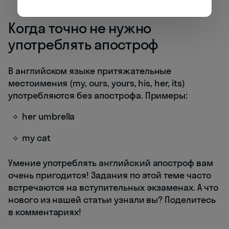
Когда точно не нужно
употреблять апостроф
В английском языке притяжательные
местоимения (my, ours, yours, his, her, its)
употребляются без апострофа. Примеры:
her umbrella
my cat
Умение употреблять английский апостроф вам
очень пригодится! Задания по этой теме часто
встречаются на вступительных экзаменах. А что
нового из нашей статьи узнали вы? Поделитесь
в комментариях!