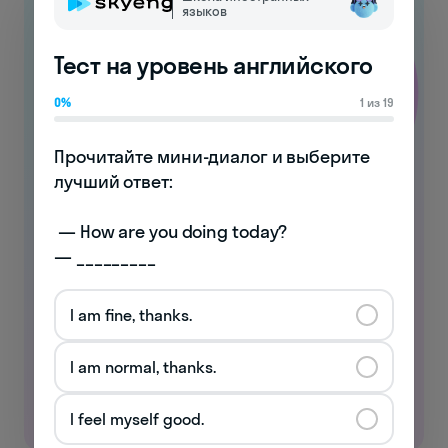
языков
Тест на уровень английского
0%
1 из 19
Прочитайте мини-диалог и выберите 
лучший ответ:

 — How are you doing today? 

Занимайтесь английским
— _________
бесплатно!
I am fine, thanks.
Выполняйте интерактивные упражнения
и прокачивайте языковые навыки
I am normal, thanks.
Начать учиться
I feel myself good.