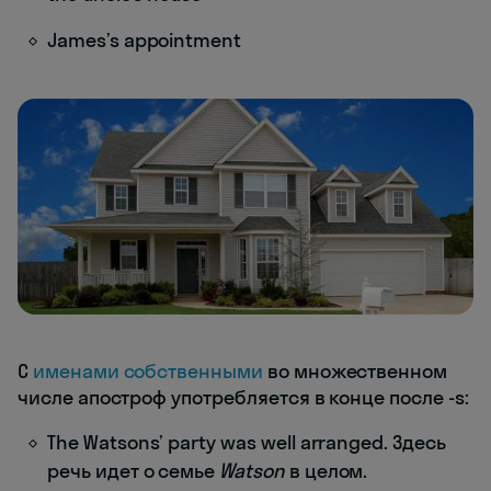
James’s appointment
С
именами собственными
во множественном
числе апостроф употребляется в конце после -s:
The Watsons’ party was well arranged. Здесь
речь идет о семье
Watson
в целом.