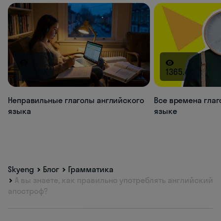
1436.9K
1365.4K
Неправильные глаголы английского
Все времена глаг
языка
языке
Skyeng
Блог
Грамматика
А вы знаете, как правильно употреблять английский
апостроф?