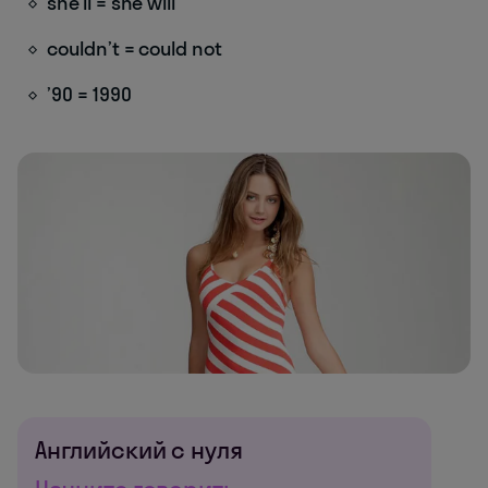
she’ll = she will
couldn’t = could not
’90 = 1990
Английский с нуля