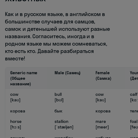
Как и в русском языке, в английском в
большинстве случаев для самцов,
самок и детенышей используют разные
названия. Согласитесь, иногда и в
родном языке мы можем сомневаться,
кто есть кто. Давайте разбираться
вместе!
Generic name
Male (Самец)
Female
You
(Общее
(Самка)
(Де
название)
cow
bull
cow
calf
[kaʊ]
[bʊl]
[kaʊ]
[kɑː
корова
бык
корова
тел
horse
stallion
mare
foal
[hɔːs]
[ˈstæljən]
[meər]
[fəʊ
лошадь
жеребец
кобыла
жер