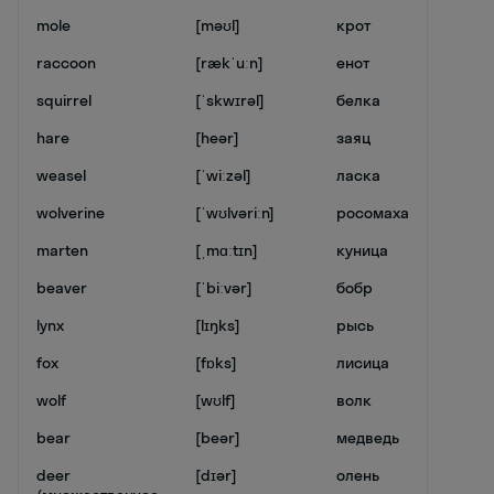
mole
[məʊl]
крот
raccoon
[rækˈuːn]
енот
squirrel
[ˈskwɪrəl]
белка
hare
[heər]
заяц
weasel
[ˈwiːzəl]
ласка
wolverine
[ˈwʊlvəriːn]
росомаха
marten
[ˌmɑːtɪn]
куница
beaver
[ˈbiːvər]
бобр
lynx
[lɪŋks]
рысь
fox
[fɒks]
лисица
wolf
[wʊlf]
волк
bear
[beər]
медведь
deer
[dɪər]
олень