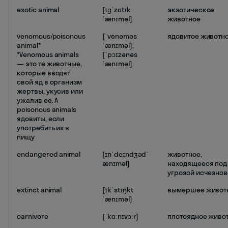
exotic animal
[ɪɡˈzɒtɪk
экзотическое
ˈænɪməl]
животное
venomous/poisonous
[ˈvenəməs
ядовитое животн
animal*
ˈænɪməl],
*Venomous animals
[ˈpɔɪzənəs
— это те животные,
ˈænɪməl]
которые вводят
свой яд в организм
жертвы, укусив или
ужалив ее. А
poisonous animals
ядовиты, если
употребить их в
пищу
endangered animal
[ɪnˈdeɪndʒədˈ
животное,
ænɪməl]
находящееся под
угрозой исчезно
extinct animal
[ɪkˈstɪŋkt
вымершее живот
ˈænɪməl]
carnivore
[ˈkɑːnɪvɔːr]
плотоядное живо