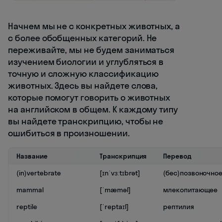
Начнем мы не с конкретных животных, а
с более обобщенных категорий. Не
переживайте, мы не будем заниматься
изучением биологии и углубляться в
точную и сложную классификацию
животных. Здесь вы найдете слова,
которые помогут говорить о животных
на английском в общем. К каждому типу
вы найдете транскрипцию, чтобы не
ошибиться в произношении.
Название
Транскрипция
Перевод
(in)vertebrate
[ɪnˈvɜːtɪbrət]
(бес)позвоночно
mammal
[ˈmæməl]
млекопитающее
reptile
[ˈreptaɪl]
рептилия