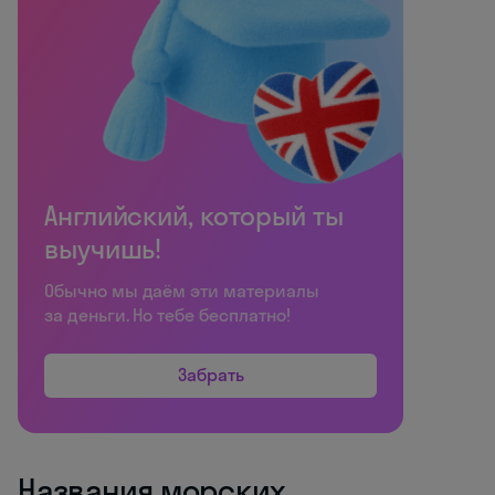
Английский, который ты
выучишь!
Обычно мы даём эти материалы
за деньги. Но тебе бесплатно!
Забрать
Названия морских