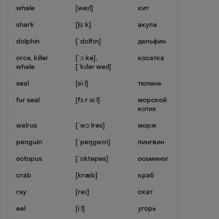
whale
[weɪl]
кит
shark
[ʃɑːk]
акула
dolphin
[ˈdɒlfɪn]
дельфин
orca, killer
[ˈɔːkə],
косатка
whale
[ˈkɪlər weɪl]
seal
[siːl]
тюлень
fur seal
[fɜːr siːl]
морской
котик
walrus
[ˈwɔːlrəs]
морж
penguin
[ˈpeŋɡwɪn]
пингвин
octopus
[ˈɒktəpəs]
осьминог
crab
[kræb]
краб
ray
[reɪ]
скат
eel
[iːl]
угорь