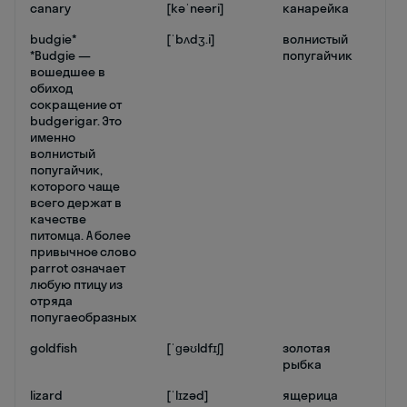
canary
[kəˈneəri]
канарейка
budgie*
[ˈbʌdʒ.i]
волнистый
*Budgie —
попугайчик
вошедшее в
обиход
сокращение от
budgerigar. Это
именно
волнистый
попугайчик,
которого чаще
всего держат в
качестве
питомца. А более
привычное слово
parrot означает
любую птицу из
отряда
попугаеобразных
goldfish
[ˈɡəʊldfɪʃ]
золотая
рыбка
lizard
[ˈlɪzəd]
ящерица