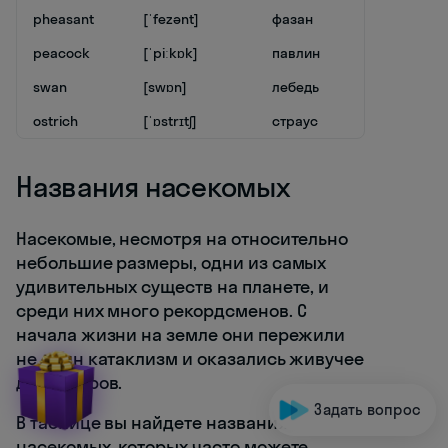
pheasant
[ˈfezənt]
фазан
peacock
[ˈpiːkɒk]
павлин
swan
[swɒn]
лебедь
ostrich
[ˈɒstrɪtʃ]
страус
Названия насекомых
Насекомые, несмотря на относительно
небольшие размеры, одни из самых
удивительных существ на планете, и
среди них много рекордсменов. С
начала жизни на земле они пережили
не один катаклизм и оказались живучее
динозавров.
Задать вопрос
В таблице вы найдете названия
насекомых, которых часто можете