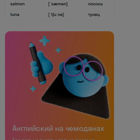
salmon
[ˈsæmən]
лосось
tuna
[ˈtʃuːnə]
тунец
Английский на чемоданах