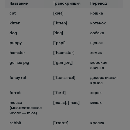
Название
Транскрипция
Перевод
cat
[kæt]
кошка
kitten
[ˈkɪtən]
котенок
dog
[dɒɡ]
собака
puppy
[ˈpʌpi]
щенок
hamster
[ˈhæmstər]
хомяк
guinea pig
[ˈɡɪni ˌpɪɡ]
морская
свинка
fancy rat
[ˈfænsi ræt]
декоративная
крыса
ferret
[ˈferɪt]
хорек
mouse
[maʊs], [maɪs]
мышь
(множественное
число — mice)
rabbit
[ˈræbɪt]
кролик