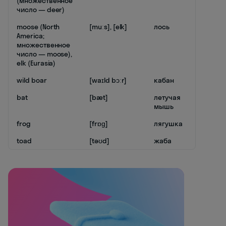
(множественное
число — deer)
moose (North
[muːs], [elk]
лось
America;
множественное
число — moose),
elk (Eurasia)
wild boar
[waɪld bɔːr]
кабан
bat
[bæt]
летучая
мышь
frog
[frɒɡ]
лягушка
toad
[təʊd]
жаба