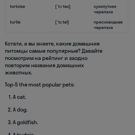
tortoise
[ˈtɔːtəs]
сухопутная
черепаха
turtle
[ˈtɜːtəl]
пресноводная
черепаха
Кстати, а вы знаете, какие домашние
питомцы самые популярные? Давайте
посмотрим на рейтинг и заодно
повторим названия домашних
животных.
Top-5 the most popular pets:
A cat.
A dog.
A goldfish.
A budgie.