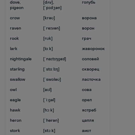
dove,
[dʌv],
голубь
pigeon
[ˈpɪdʒən]
crow
[krəʊ]
ворона
raven
[ˈreɪvən]
ворон
rook
[rʊk]
грач
lark
[lɑːk]
жаворонок
nightingale
[ˈnaɪtɪŋɡeɪl]
соловей
starling
[ˈstɑːlɪŋ]
скворец
swallow
[ˈswɒləʊ]
ласточка
owl
[aʊl]
сова
eagle
[ˈiːɡəl]
орел
hawk
[hɔːk]
ястреб
heron
[ˈherən]
цапля
stork
[stɔːk]
аист