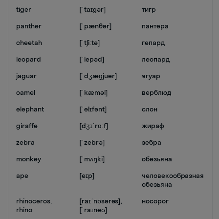
tiger
[ˈtaɪɡər]
тигр
panther
[ˈpænθər]
пантера
cheetah
[ˈtʃiːtə]
гепард
leopard
[ˈlepəd]
леопард
jaguar
[ˈdʒæɡjuər]
ягуар
camel
[ˈkæməl]
верблюд
elephant
[ˈelɪfənt]
слон
giraffe
[dʒɪˈrɑːf]
жираф
zebra
[ˈzebrə]
зебра
monkey
[ˈmʌŋki]
обезьяна
ape
[eɪp]
человекообразная
обезьяна
rhinoceros,
[raɪˈnɒsərəs],
носорог
rhino
[ˈraɪnəʊ]