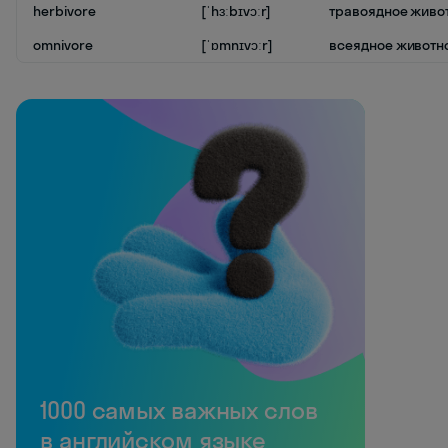
herbivore
[ˈhɜːbɪvɔːr]
травоядное живо
omnivore
[ˈɒmnɪvɔːr]
всеядное животн
1000 самых важных слов
в английском языке