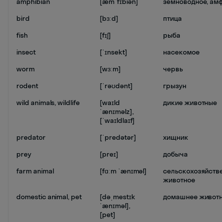
amphibian
[æmˈfɪbiən]
земноводное, ам
bird
[bɜːd]
птица
fish
[fɪʃ]
рыба
insect
[ˈɪnsekt]
насекомое
worm
[wɜːm]
червь
rodent
[ˈrəʊdənt]
грызун
wild animals, wildlife
[waɪld
дикие животные
ˈænɪməlz],
[ˈwaɪldlaɪf]
predator
[ˈpredətər]
хищник
prey
[preɪ]
добыча
farm animal
[fɑːm ˈænɪməl]
сельскохозяйств
животное
domestic animal, pet
[dəˌmestɪk
домашнее живот
ˈænɪməl],
[pet]