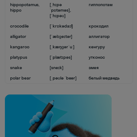
hippopotamus,
[ˌhɪpə
гиппопотам
hippo
ˈpɒtəməs],
[ˈhɪpəʊ]
crocodile
[ˈkrɒkədaɪl]
крокодил
alligator
[ˈælɪɡeɪtər]
аллигатор
kangaroo
[ˌkæŋɡərˈuː]
кенгуру
platypus
[ˈplætɪpəs]
утконос
snake
[sneɪk]
змея
polar bear
[ˌpəʊlə ˈbeər]
белый медведь