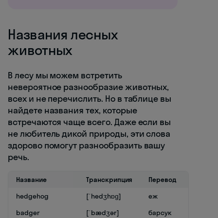
Названия лесных
животных
В лесу мы можем встретить
невероятное разнообразие животных,
всех и не перечислить. Но в таблице вы
найдете названия тех, которые
встречаются чаще всего. Даже если вы
не любитель дикой природы, эти слова
здорово помогут разнообразить вашу
речь.
Название
Транскрипция
Перевод
hedgehog
[ˈhedʒhɒɡ]
еж
badger
[ˈbædʒər]
барсук