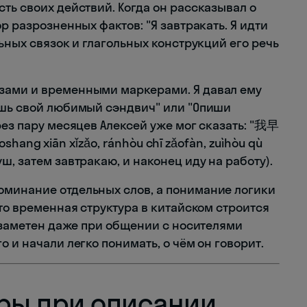
ть своих действий. Когда он рассказывал о
р разрозненных фактов: "Я завтракать. Я идти
льных связок и глагольных конструкций его речь
зами и временными маркерами. Я давал ему
ишь свой любимый сэндвич" или "Опиши
рез пару месяцев Алексей уже мог сказать: "我早
n xǐzǎo, ránhòu chī zǎofàn, zuìhòu qù
ш, затем завтракаю, и наконец иду на работу).
оминание отдельных слов, а понимание логики
что временная структура в китайском строится
л заметен даже при общении с носителями
 и начали легко понимать, о чём он говорит.
ры при описании