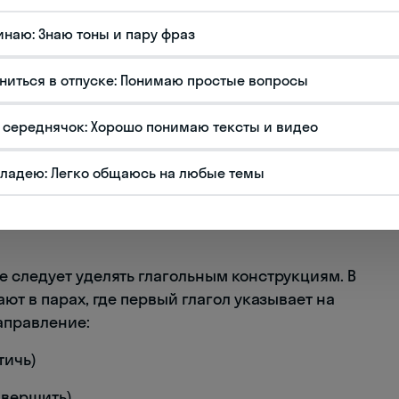
ом выглядит так:
инаю: Знаю тоны и пару фраз
Глагол
Дополнение
ниться в отпуске: Понимаю простые вопросы
学习 (xuéxí, учить)
中文 (zhōngwén, китайский язык)
 середнячок: Хорошо понимаю тексты и видео
买 (mǎi, покупать)
新手机 (xīn shǒujī, новый телефон)
吃 (chī, есть)
晚饭 (wǎnfàn, ужин)
владею: Легко общаюсь на любые темы
учу китайский язык» будет выглядеть так: 我每
 следует уделять глагольным конструкциям. В
ют в парах, где первый глагол указывает на
направление:
тичь)
авершить)