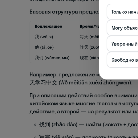
Базовая структура предложения с глагол
Только нач
Подлежащее
Время/Частота
Могу объяс
我 (wǒ, я)
每天 (měitiān, каждый день)
Уверенный
他 (tā, он)
昨天 (zuótiān, вчера)
我们 (wǒmen, мы)
现在 (xiànzài, сейчас)
Свободно 
Например, предложение «Я каждый день 
天学习中文 (Wǒ měitiān xuéxí zhōngwén).
При описании действий особое внимание
китайском языке многие глаголы выступа
действие, а второй — на результат или 
找到 (zhǎo dào) — найти (искать + дос
写完 (xiě wán) — дописать (писать + з