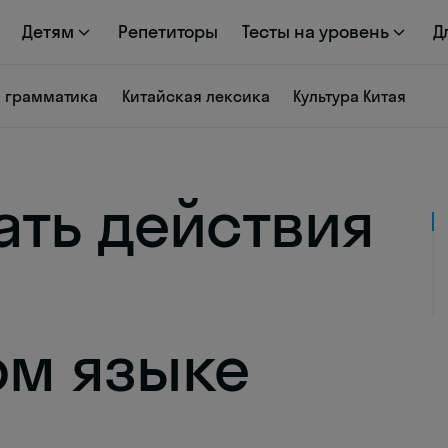
Детям
Репетиторы
Тесты на уровень
Д
я грамматика
Китайская лексика
Культура Китая
ать действия
ы
ом языке