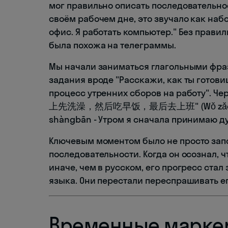
мог правильно описать последовательнос
своём рабочем дне, это звучало как набо
офис. Я работать компьютер." Без прави
была похожа на телеграммы.
Мы начали заниматься глагольными фра
задания вроде "Расскажи, как ты готов
процесс утренних сборов на работу". Че
上先洗澡，然后吃早饭，最后去上班" (Wǒ zǎoshang xiā
shàngbān - Утром я сначала принимаю ду
Ключевым моментом было не просто зап
последовательности. Когда он осознал, 
иначе, чем в русском, его прогресс ста
языка. Они перестали переспрашивать его
Временные марке