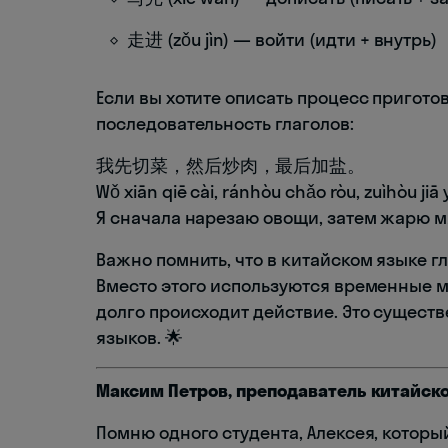
走进 (zǒu jìn) — войти (идти + внутрь)
Если вы хотите описать процесс пригот
последовательность глаголов:
我先切菜，然后炒肉，最后加盐。
Wǒ xiān qiē cài, ránhòu chǎo ròu, zuìhòu jiā 
Я сначала нарезаю овощи, затем жарю м
Важно помнить, что в китайском языке 
Вместо этого используются временные ма
долго происходит действие. Это сущест
языков. 🌟
Максим Петров, преподаватель китайско
Помню одного студента, Алексея, который