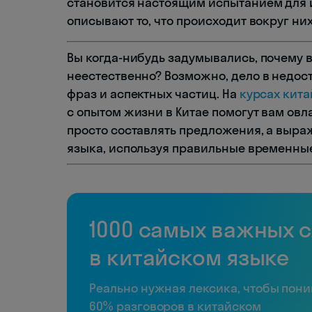
становится настоящим испытанием для 
описывают то, что происходит вокруг них
Вы когда-нибудь задумывались, почему 
неестественно? Возможно, дело в недос
фраз и аспектных частиц. На
курсах кита
с опытом жизни в Китае помогут вам овл
просто составлять предложения, а выраж
языка, используя правильные временные
1000 самых важных 
в китайском языке
Реально нужная лексика, чтобы пон
60% разговоров в китайском