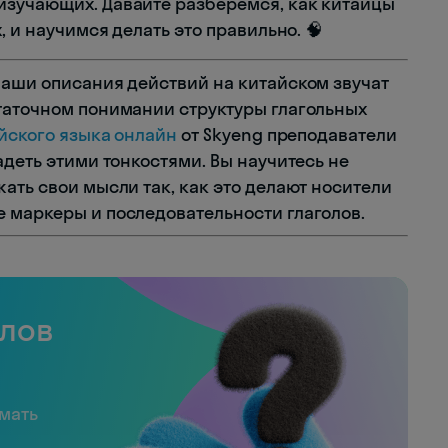
изучающих. Давайте разберёмся, как китайцы
, и научимся делать это правильно. 🧠
ваши описания действий на китайском звучат
таточном понимании структуры глагольных
йского языка онлайн
от Skyeng преподаватели
адеть этими тонкостями. Вы научитесь не
ать свои мысли так, как это делают носители
 маркеры и последовательности глаголов.
слов
имать