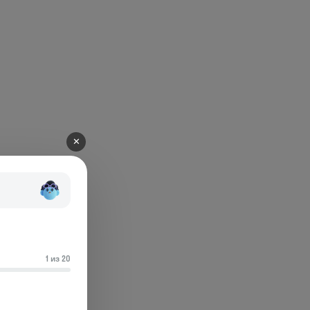
✕
1 из 20