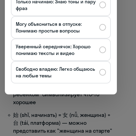
Только начинаю: Знаю тоны и пару
Например, иероглиф 休 (xiū, отдыхать)
фраз
можно запомнить как "человек (人)
отдыхает, прислонившись к дереву (木)".
Могу объясниться в отпуске:
Чем ярче и необычнее история, тем лучше
Понимаю простые вопросы
она запоминается.
Техника декомпозиции
заключается в
Уверенный середнячок: Хорошо
разбиении сложных иероглифов на
понимаю тексты и видео
составные части с последующим
созданием связей между ними:
Свободно владею: Легко общаюсь
на любые темы
好 (hǎo, хороший) = 女 (nǚ, женщина) +
子 (zǐ, ребёнок) — "женщина с
ребёнком" символизирует что-то
хорошее
始 (shǐ, начинать) = 女 (nǚ, женщина) +
台 (tái, платформа) — можно
представить как "женщина на старте"