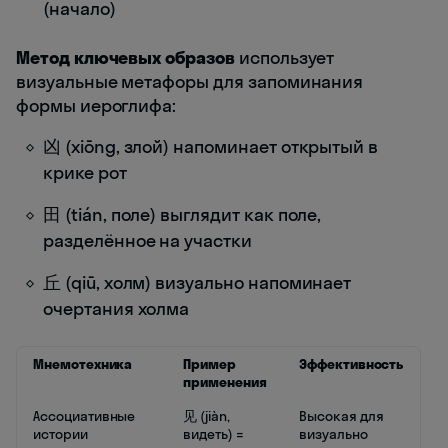
(начало)
Метод ключевых образов
использует
визуальные метафоры для запоминания
формы иероглифа:
凶 (xiōng, злой) напоминает открытый в
крике рот
田 (tián, поле) выглядит как поле,
разделённое на участки
丘 (qiū, холм) визуально напоминает
очертания холма
Мнемотехника
Пример
Эффективность
применения
Ассоциативные
见 (jiàn,
Высокая для
истории
видеть) =
визуально