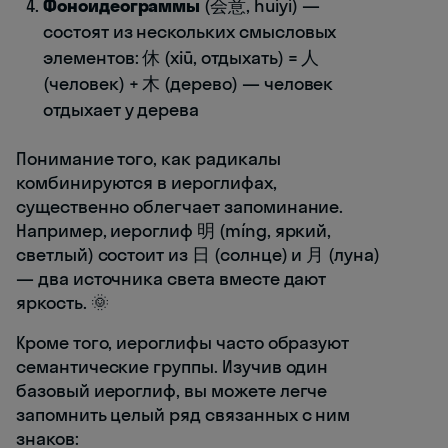
Фоноидеограммы
(会意, huìyì) —
состоят из нескольких смысловых
элементов: 休 (xiū, отдыхать) = 人
(человек) + 木 (дерево) — человек
отдыхает у дерева
Понимание того, как радикалы
комбинируются в иероглифах,
существенно облегчает запоминание.
Например, иероглиф 明 (míng, яркий,
светлый) состоит из 日 (солнце) и 月 (луна)
— два источника света вместе дают
яркость. 🌞
Кроме того, иероглифы часто образуют
семантические группы. Изучив один
базовый иероглиф, вы можете легче
запомнить целый ряд связанных с ним
знаков: