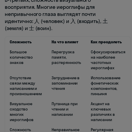
восприятия. Многие иероглифы для
непривычного глаза выглядят почти
идентично: 人 (человек) и 入 (входить), 土
(земля) и 士 (воин).
Сложность
На что влияет
Как преодолеть
Большое
Перегрузка
Сфокусироваться
количество
памяти,
на наиболее
знаков
растерянность
частотных
иероглифах
Отсутствие
Затруднение в
Использование
связи между
запоминании
фонетических
написанием и
чтения
компонентов,
произношением
пиньиня
Визуальное
Путаница при
Акцент на
сходство
чтении и
ключевых
многих
написании
различиях в
иероглифов
написании
Сложность
Неправильное
Регулярная