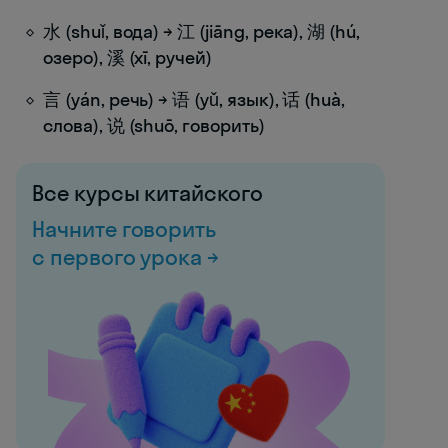
水 (shuǐ, вода) → 江 (jiāng, река), 湖 (hú,
озеро), 溪 (xī, ручей)
言 (yán, речь) → 语 (yǔ, язык), 话 (huà,
слова), 说 (shuō, говорить)
Все курсы китайского
Начните говорить
с первого урока →