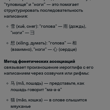
"туловище" и "ноги" — это помогает
структурировать последовательность
написания:
雪 (xuě, снег): "голова" — 雨 (дождь),
"ноги" — 彐
想 (xiǎng, думать): "голова" — 相
(взаимно), "ноги" — 心 (сердце)
Метод фонетических ассоциаций
связывает произношение иероглифа с его
написанием через созвучия или рифмы:
马 (mǎ, лошадь) — представьте, как
лошадь говорит "ма-а-а"
猫 (māo, кошка) — в слове слышится
мяуканье