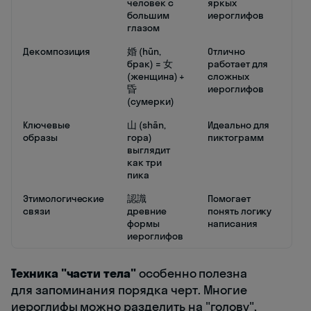
человек с
яркых
большим
иероглифов
глазом
Декомпозиция
婚 (hūn,
Отлично
брак) = 女
работает для
(женщина) +
сложных
昏
иероглифов
(сумерки)
Ключевые
山 (shān,
Идеально для
образы
гора)
пиктограмм
выглядит
как три
пика
Этимологические
認識
Помогает
связи
древние
понять логику
формы
написания
иероглифов
Техника "части тела"
особенно полезна
для запоминания порядка черт. Многие
иероглифы можно разделить на "голову",