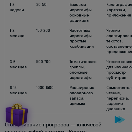
1-2
30-50
Базовые
Каллиграфия
недели
иероглифы,
карточки,
основные
приложения
радикалы
1-2
150-200
Частотные
Чтение
месяца
иероглифы,
адаптирова
простые
текстов,
комбинации
составление
предложени
3-6
500-700
Тематические
Чтение ново
месяцев
группы,
для начинаю
сложные
просмотр
иероглифы
субтитров
6-12
1000-1500
Расширение
Самостоятел
месяцев
словарного
чтение,
запаса,
переписка,
идиомы
ведение
дневника
Отслеживание прогресса — ключевой
элемент любой системы. Ведите