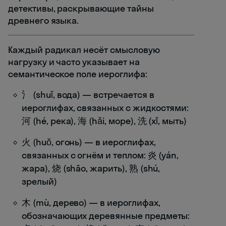
детективы, раскрывающие тайны
древнего языка.
Каждый радикал несёт смысловую
нагрузку и часто указывает на
семантическое поле иероглифа:
氵 (shuǐ, вода) — встречается в
иероглифах, связанных с жидкостями:
河 (hé, река), 海 (hǎi, море), 洗 (xǐ, мыть)
火 (huǒ, огонь) — в иероглифах,
связанных с огнём и теплом: 炎 (yán,
жара), 烧 (shāo, жарить), 熟 (shú,
зрелый)
木 (mù, дерево) — в иероглифах,
обозначающих деревянные предметы: