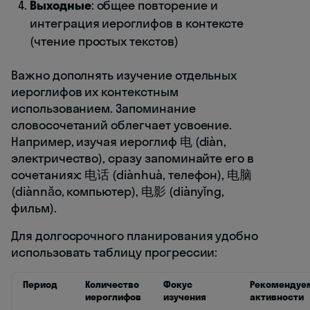
Выходные
: общее повторение и
интеграция иероглифов в контексте
(чтение простых текстов)
Важно дополнять изучение отдельных
иероглифов их контекстным
использованием. Запоминание
словосочетаний облегчает усвоение.
Например, изучая иероглиф 电 (diàn,
электричество), сразу запоминайте его в
сочетаниях: 电话 (diànhuà, телефон), 电脑
(diànnǎo, компьютер), 电影 (diànyǐng,
фильм).
Для долгосрочного планирования удобно
использовать таблицу прогрессии:
Период
Количество
Фокус
Рекомендуе
иероглифов
изучения
активности