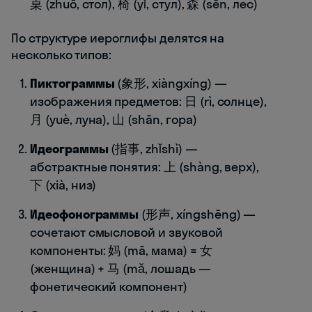
桌 (zhuō, стол), 椅 (yǐ, стул), 森 (sēn, лес)
По структуре иероглифы делятся на
несколько типов:
Пиктограммы
(象形, xiàngxíng) —
изображения предметов: 日 (rì, солнце),
月 (yuè, луна), 山 (shān, гора)
Идеограммы
(指事, zhǐshì) —
абстрактные понятия: 上 (shàng, верх),
下 (xià, низ)
Идеофонограммы
(形声, xíngshēng) —
сочетают смысловой и звуковой
компоненты: 妈 (mā, мама) = 女
(женщина) + 马 (mǎ, лошадь —
фонетический компонент)