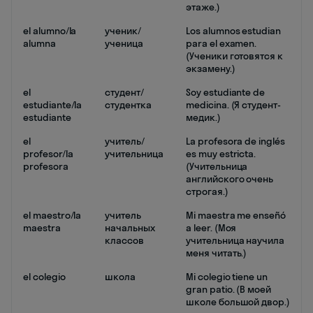
этаже.)
el alumno/la
ученик/
Los alumnos estudian
alumna
ученица
para el examen.
(Ученики готовятся к
экзамену.)
el
студент/
Soy estudiante de
estudiante/la
студентка
medicina. (Я студент-
estudiante
медик.)
el
учитель/
La profesora de inglés
profesor/la
учительница
es muy estricta.
profesora
(Учительница
английского очень
строгая.)
el maestro/la
учитель
Mi maestra me enseñó
maestra
начальных
a leer. (Моя
классов
учительница научила
меня читать.)
el colegio
школа
Mi colegio tiene un
gran patio. (В моей
школе большой двор.)