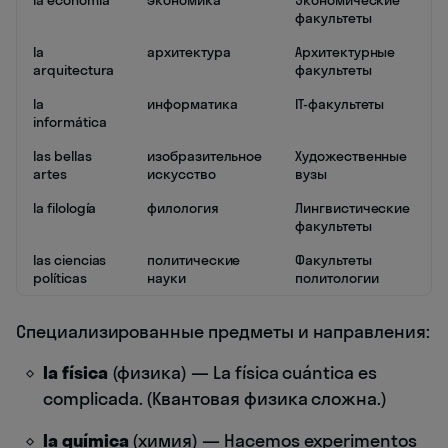
la economía
экономика
Экономические
факультеты
la
архитектура
Архитектурные
arquitectura
факультеты
la
информатика
IT-факультеты
informática
las bellas
изобразительное
Художественные
artes
искусство
вузы
la filología
филология
Лингвистические
факультеты
las ciencias
политические
Факультеты
políticas
науки
политологии
Специализированные предметы и направления:
la física
(физика) — La física cuántica es
complicada. (Квантовая физика сложна.)
la química
(химия) — Hacemos experimentos