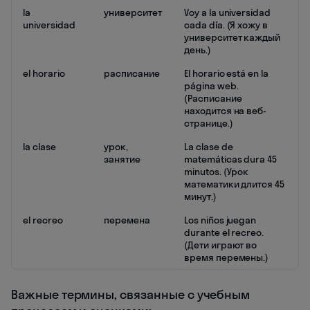
la
университет
Voy a la universidad
universidad
cada día. (Я хожу в
университет каждый
день.)
el horario
расписание
El horario está en la
página web.
(Расписание
находится на веб-
странице.)
la clase
урок,
La clase de
занятие
matemáticas dura 45
minutos. (Урок
математики длится 45
минут.)
el recreo
перемена
Los niños juegan
durante el recreo.
(Дети играют во
время перемены.)
Важные термины, связанные с учебным