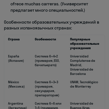
ofrece muchas carreras. (Университет
предлагает много специальностей.)
Особенности образовательных учреждений в
разных испаноязычных странах:
Страна
Особенности
Популярные
образовательные
учреждения
España
Система 6+4+2
Universidad
(Испания)
(примария, ESO,
Complutense de
бачильерато)
Madrid,
Universidad de
Barcelona
México
Система 6+3+3
UNAM, Tecnológico
(Мексика)
(примария,
de Monterrey
секундария,
препаратория)
Argentina
Система 6+6 или
Universidad de
(Аргентина)
7+5 (примария,
Buenos Aires,