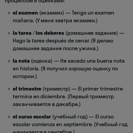
процессом и оценками:
el examen
(экзамен) — Tengo un examen
mañana. (У меня завтра экзамен.)
la tarea
/
los deberes
(домашнее задание) —
Hago la tarea después de cenar. (Я делаю
домашнее задание после ужина.)
la nota
(оценка) — He sacado una buena nota
en historia. (Я получил хорошую оценку по
истории.)
el trimestre
(триместр) — El primer trimestre
termina en diciembre. (Первый триместр
заканчивается в декабре.)
el curso escolar
(учебный год) — El curso
escolar comienza en septiembre. (Учебный год
начинается в сентябре.)