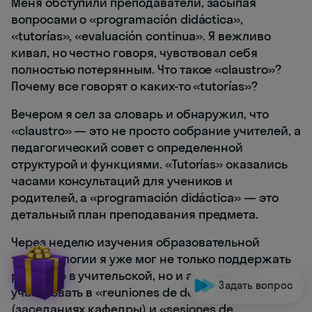
Меня обступили преподаватели, засыпая
вопросами о «programación didáctica»,
«tutorías», «evaluación continua». Я вежливо
кивал, но честно говоря, чувствовал себя
полностью потерянным. Что такое «claustro»?
Почему все говорят о каких-то «tutorías»?
Вечером я сел за словарь и обнаружил, что
«claustro» — это не просто собрание учителей, а
педагогический совет с определенной
структурой и функциями. «Tutorías» оказались
часами консультаций для учеников и
родителей, а «programación didáctica» — это
детальный план преподавания предмета.
Через неделю изучения образовательной
терминологии я уже мог не только поддержать
разговор в учительской, но и активно
Задать вопрос
участвовать в «reuniones de departamento»
(заседаниях кафедры) и «sesiones de