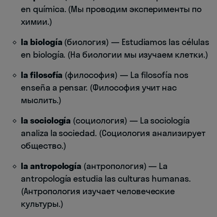
en química. (Мы проводим эксперименты по
химии.)
la biología
(биология) — Estudiamos las células
en biología. (На биологии мы изучаем клетки.)
la filosofía
(философия) — La filosofía nos
enseña a pensar. (Философия учит нас
мыслить.)
la sociología
(социология) — La sociología
analiza la sociedad. (Социология анализирует
общество.)
la antropología
(антропология) — La
antropología estudia las culturas humanas.
(Антропология изучает человеческие
культуры.)