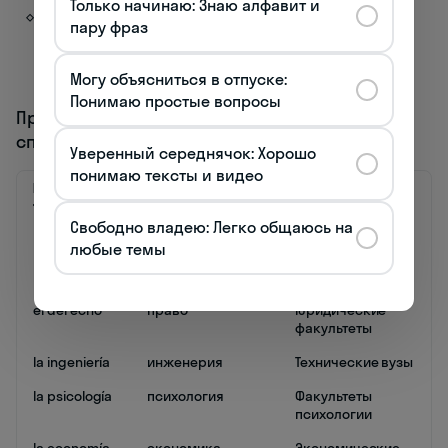
Только начинаю: Знаю алфавит и
el arte
/
dibujo
(искусство, рисование) —
пару фраз
Dibujamos paisajes en la clase de arte. (Мы
рисуем пейзажи на уроке искусства.)
Могу объясниться в отпуске:
Понимаю простые вопросы
Предметы высшего образования и
специализации:
Уверенный середнячок: Хорошо
понимаю тексты и видео
Испанский
Русский перевод
Область
термин
применения
Свободно владею: Легко общаюсь на
la medicina
медицина
Факультеты
любые темы
медицинских
вузов
el derecho
право
Юридические
факультеты
la ingeniería
инженерия
Технические вузы
la psicología
психология
Факультеты
психологии