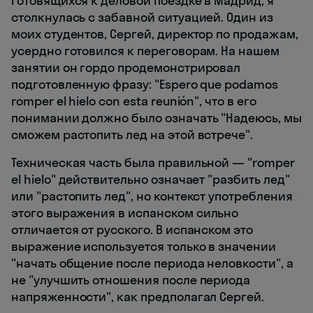
готовящихся к деловой поездке в Мадрид, я
столкнулась с забавной ситуацией. Один из
моих студентов, Сергей, директор по продажам,
усердно готовился к переговорам. На нашем
занятии он гордо продемонстрировал
подготовленную фразу: "Espero que podamos
romper el hielo con esta reunión", что в его
понимании должно было означать "Надеюсь, мы
сможем растопить лед на этой встрече".
Техническая часть была правильной — "romper
el hielo" действительно означает "разбить лед"
или "растопить лед", но контекст употребления
этого выражения в испанском сильно
отличается от русского. В испанском это
выражение используется только в значении
"начать общение после периода неловкости", а
не "улучшить отношения после периода
напряженности", как предполагал Сергей.