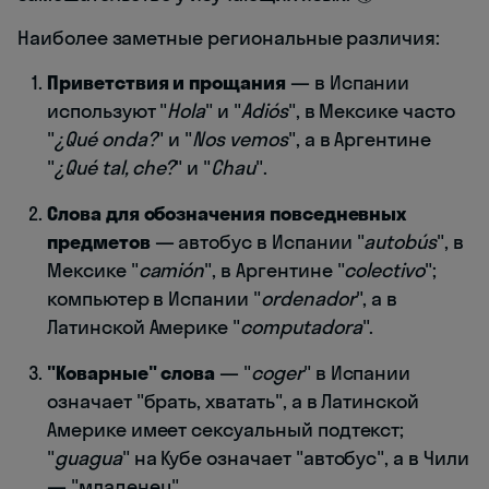
Наиболее заметные региональные различия:
Приветствия и прощания
— в Испании
используют "
Hola
" и "
Adiós
", в Мексике часто
"
¿Qué onda?
" и "
Nos vemos
", а в Аргентине
"
¿Qué tal, che?
" и "
Chau
".
Слова для обозначения повседневных
предметов
— автобус в Испании "
autobús
", в
Мексике "
camión
", в Аргентине "
colectivo
";
компьютер в Испании "
ordenador
", а в
Латинской Америке "
computadora
".
"Коварные" слова
— "
coger
" в Испании
означает "брать, хватать", а в Латинской
Америке имеет сексуальный подтекст;
"
guagua
" на Кубе означает "автобус", а в Чили
— "младенец".