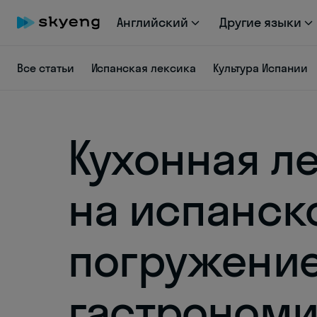
Английский
Другие языки
Все статьи
Испанская лексика
Культура Испании
Кухонная л
на испанск
погружение
гастроном