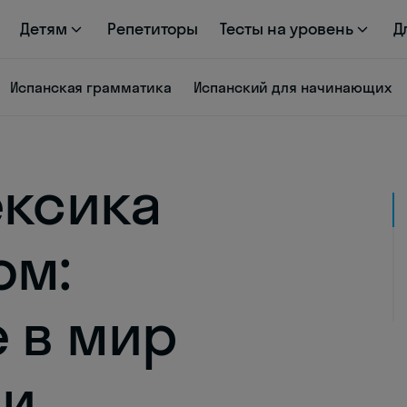
Детям
Репетиторы
Тесты на уровень
Д
Испанская грамматика
Испанский для начинающих
ексика
ом:
 в мир
ии