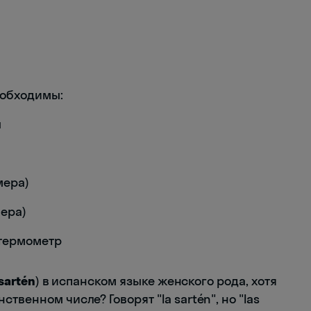
еобходимы:
ы
мера)
ера)
термометр
 sartén
) в испанском языке женского рода, хотя
твенном числе? Говорят "la sartén", но "las