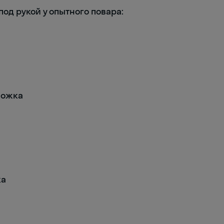
под рукой у опытного повара:
ложка
ка