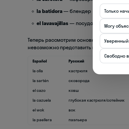
la batidora
— блендер
Только нач
el lavavajillas
— посудомоечная маш
Могу объяс
Теперь рассмотрим основную посуду и к
Уверенный
невозможно представить процесс приго
Свободно 
Español
Русский
la olla
кастрюля
la sartén
сковорода
el cazo
ковш
la cazuela
глубокая кастрюля/сотейник
el wok
вок
la paellera
паэльера