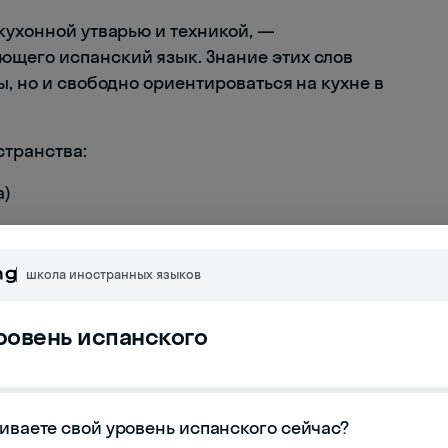
кухонной утварью и техникой, —
ющего испанский язык. Знание этих слов
ы, но и свободно ориентироваться на кухне в
странства:
а)
школа иностранных языков
ник
уровень испанского
ь
иваете свой уровень испанского сейчас?