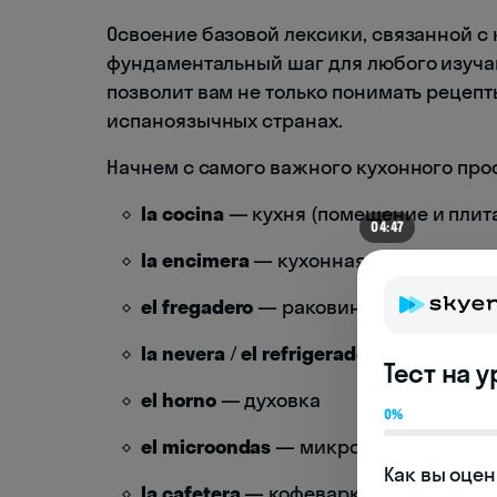
Освоение базовой лексики, связанной с 
фундаментальный шаг для любого изуча
позволит вам не только понимать рецепт
испаноязычных странах.
Начнем с самого важного кухонного про
la cocina
— кухня (помещение и плит
04:47
la encimera
— кухонная столешница
el fregadero
— раковина
la nevera
/
el refrigerador
— холодиль
Тест на 
el horno
— духовка
0%
el microondas
— микроволновая печ
Как вы оцен
la cafetera
— кофеварка