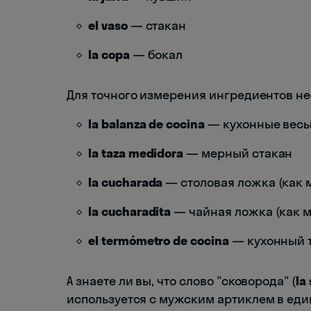
el vaso
— стакан
la copa
— бокал
Для точного измерения ингредиентов н
la balanza de cocina
— кухонные вес
la taza medidora
— мерный стакан
la cucharada
— столовая ложка (как 
la cucharadita
— чайная ложка (как м
el termómetro de cocina
— кухонный 
А знаете ли вы, что слово "сковорода" (
la
используется с мужским артиклем в единс