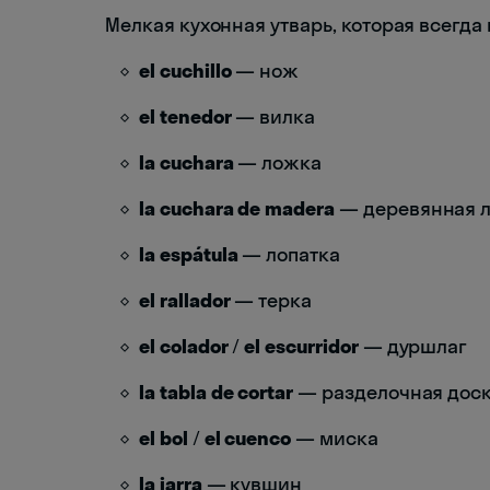
Мелкая кухонная утварь, которая всегда 
el cuchillo
— нож
el tenedor
— вилка
la cuchara
— ложка
la cuchara de madera
— деревянная 
la espátula
— лопатка
el rallador
— терка
el colador
/
el escurridor
— дуршлаг
la tabla de cortar
— разделочная дос
el bol
/
el cuenco
— миска
la jarra
— кувшин