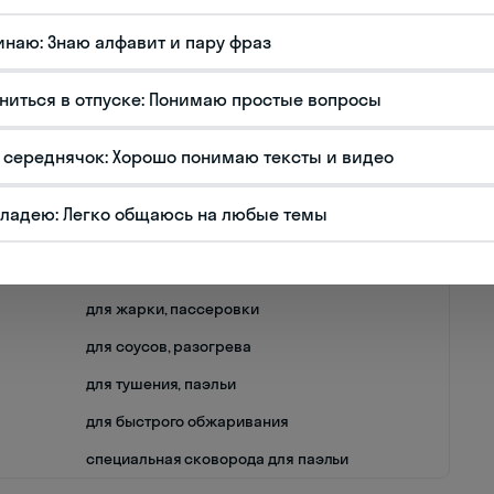
инаю: Знаю алфавит и пару фраз
ина
ниться в отпуске: Понимаю простые вопросы
ухонные принадлежности, без которых
 середнячок: Хорошо понимаю тексты и видео
товления пищи:
владею: Легко общаюсь на любые темы
Применение
для варки супов, тушения
для жарки, пассеровки
для соусов, разогрева
для тушения, паэльи
для быстрого обжаривания
специальная сковорода для паэльи