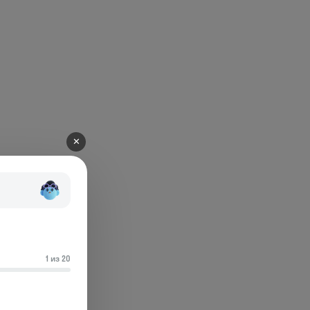
✕
1 из 20