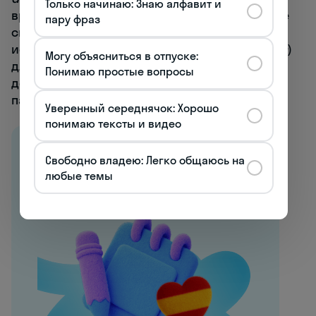
Только начинаю: Знаю алфавит и
времен гуанчей и превратилась в популярное
пару фраз
спортивное состязание. Участники
используют длинный деревянный шест (
lanza
)
Могу объясниться в отпуске:
для преодоления сложного горного рельефа,
Понимаю простые вопросы
демонстрируя навыки, некогда необходимые
пастухам для выпаса коз на крутых склонах.
Уверенный середнячок: Хорошо
понимаю тексты и видео
Все курсы испанского
Свободно владею: Легко общаюсь на
Начните говорить
любые темы
с первого урока →