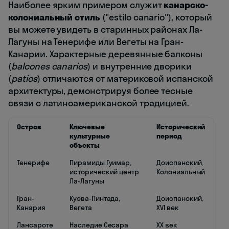
Наиболее ярким примером служит
канарско-
колониальный стиль
("estilo canario"), который
вы можете увидеть в старинных районах Ла-
Лагуны на Тенерифе или Вегеты на Гран-
Канарии. Характерные деревянные балконы
(
balcones canarios
) и внутренние дворики
(
patios
) отличаются от материковой испанской
архитектуры, демонстрируя более тесные
связи с латиноамериканской традицией.
Остров
Ключевые
Исторический
культурные
период
объекты
Тенерифе
Пирамиды Гуимар,
Доиспанский,
исторический центр
Колониальный
Ла-Лагуны
Гран-
Куэва-Пинтада,
Доиспанский,
Канария
Вегета
XVI век
Лансароте
Наследие Сесара
XX век