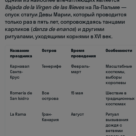
Bajada de la Virgen de las Nieves
на Ла-Пальме —
спуск статуи Девы Марии, который проводится
только раз в пять лет, сопровождаясь танцами
карликов (
danza de enanos
) и другими
ритуалами, уходящими корнями в XVI век.
Название
Остров
Время
Особенности
праздника
проведения
Карнавал
Тенерифе
Февраль-
Масштабные
Санта-
март
костюмы,
Крус
выборы
королевы
Romería de
Все
15 мая
Шествие в
San Isidro
острова
традиционных
костюмах
La Rama
Гран-
Август
Ритуал
Канария
вызывания
дождя с
ветвями