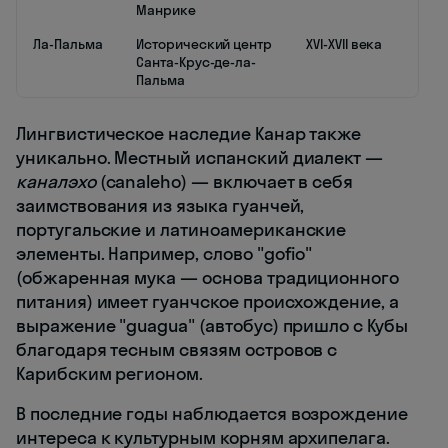
Манрике
Ла-Пальма
Исторический центр
XVI-XVII века
Санта-Крус-де-ла-
Пальма
Лингвистическое наследие Канар также
уникально. Местный испанский диалект —
каналэхо
(canaleho) — включает в себя
заимствования из языка гуанчей,
португальские и латиноамериканские
элементы. Например, слово "gofio"
(обжаренная мука — основа традиционного
питания) имеет гуанчское происхождение, а
выражение "guagua" (автобус) пришло с Кубы
благодаря тесным связям островов с
Карибским регионом.
В последние годы наблюдается возрождение
интереса к культурным корням архипелага.