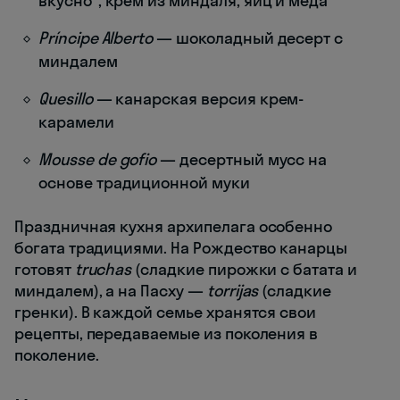
вкусно", крем из миндаля, яиц и меда
Príncipe Alberto
— шоколадный десерт с
миндалем
Quesillo
— канарская версия крем-
карамели
Mousse de gofio
— десертный мусс на
основе традиционной муки
Праздничная кухня архипелага особенно
богата традициями. На Рождество канарцы
готовят
truchas
(сладкие пирожки с батата и
миндалем), а на Пасху —
torrijas
(сладкие
гренки). В каждой семье хранятся свои
рецепты, передаваемые из поколения в
поколение.