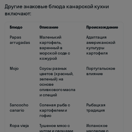
Другие знаковые блюда канарской кухни
включают:
Блюдо
Описание
Происхождение
Papas
Маленький
Адаптация
arrugadas
картофель,
американской
варенный в
культуры
морской соде с
картофеля
кожурой
Mojo
Соусы разных
Португальское
цветов (красный,
влияние
зеленый) на
основе
оливкового масла
и специй
Sancocho
Соленая рыба с
Рыбацкая
canario
картофелем и
традиция
гофио
Ropa vieja
Тушеное мясо с
Испанское
нутом и овощами
наследие с