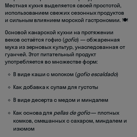
Местная кухня выделяется своей простотой,
использованием свежих сезонных продуктов
и сильным влиянием морской гастрономии. 🍽️
Основой канарской кухни на протяжении
веков остаётся гофио (
gofio
) — обжаренная
мука из зерновых культур, унаследованная от
гуанчей. Этот питательный продукт
употребляется во множестве форм:
В виде каши с молоком (
gofio escaldado
)
Как добавка к супам для густоты
В виде десерта с медом и миндалем
Как основа для
pellas de gofio
— плотных
комков, смешанных с сахаром, миндалем и
изюмом