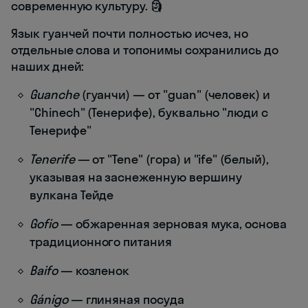
современную культуру. 🗿
Язык гуанчей почти полностью исчез, но
отдельные слова и топонимы сохранились до
наших дней:
Guanche
(гуанчи) — от "guan" (человек) и
"Chinech" (Тенерифе), буквально "люди с
Тенерифе"
Tenerife
— от "Tene" (гора) и "ife" (белый),
указывая на заснеженную вершину
вулкана Тейде
Gofio
— обжаренная зерновая мука, основа
традиционного питания
Baifo
— козленок
Gánigo
— глиняная посуда