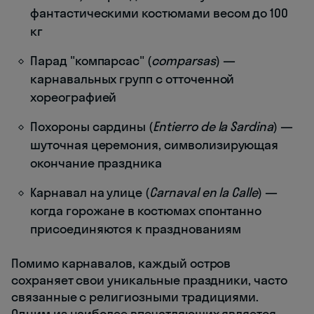
фантастическими костюмами весом до 100
кг
Парад "компарсас" (
comparsas
) —
карнавальных групп с отточенной
хореографией
Похороны сардины (
Entierro de la Sardina
) —
шуточная церемония, символизирующая
окончание праздника
Карнавал на улице (
Carnaval en la Calle
) —
когда горожане в костюмах спонтанно
присоединяются к празднованиям
Помимо карнавалов, каждый остров
сохраняет свои уникальные праздники, часто
связанные с религиозными традициями.
Одним из наиболее впечатляющих является