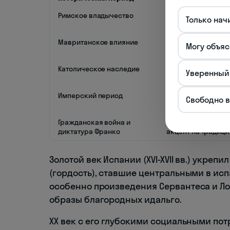
Римское владычество
Правовая культура
Только нач
семьи
Мавританское влияние
Научные знания, 
Могу объяс
Католическое наследие
Религиозные обря
Уверенный
нормы
Имперский период
Национальная горд
Свободно 
Гражданская война и
Политическая пол
диктатура Франко
акцент на традици
Золотой век Испании (XVI-XVII вв.) укрепил
(гордость), ставшие центральными в исп
особенно произведения Сервантеса и Лоп
образы благородных идальго.
ХХ век с его глубокими социальными по