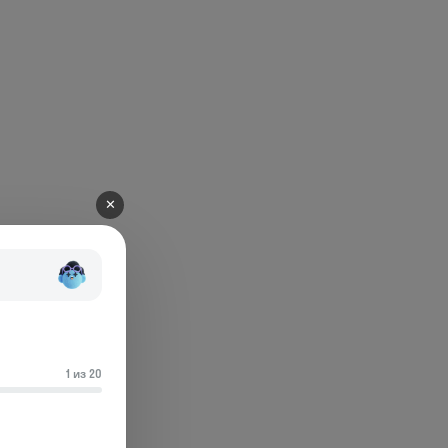
✕
1 из 20