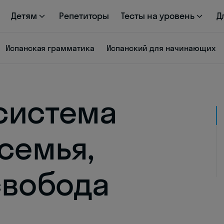
Детям
Репетиторы
Тесты на уровень
Д
Испанская грамматика
Испанский для начинающих
система
семья,
свобода