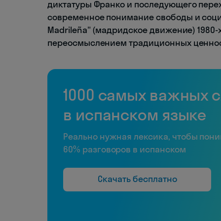
диктатуры Франко и последующего пере
современное понимание свободы и соци
Madrileña" (мадридское движение) 1980-
переосмыслением традиционных ценнос
1000 самых важных 
в испанском языке
Реально нужная лексика, чтобы пон
60% разговоров в испанском
Скачать бесплатно