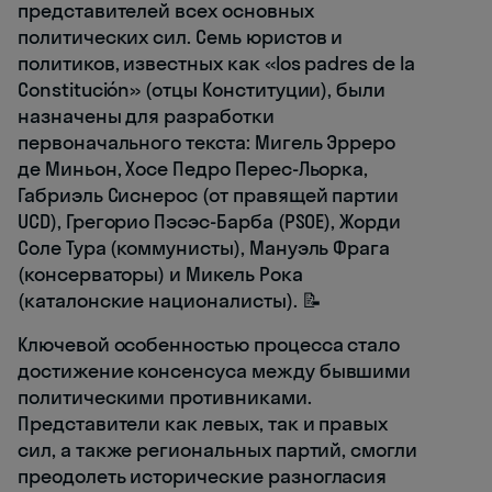
представителей всех основных
политических сил. Семь юристов и
политиков, известных как «los padres de la
Constitución» (отцы Конституции), были
назначены для разработки
первоначального текста: Мигель Эрреро
де Миньон, Хосе Педро Перес-Льорка,
Габриэль Сиснерос (от правящей партии
UCD), Грегорио Пэсэс-Барба (PSOE), Жорди
Соле Тура (коммунисты), Мануэль Фрага
(консерваторы) и Микель Рока
(каталонские националисты). 📝
Ключевой особенностью процесса стало
достижение консенсуса между бывшими
политическими противниками.
Представители как левых, так и правых
сил, а также региональных партий, смогли
преодолеть исторические разногласия