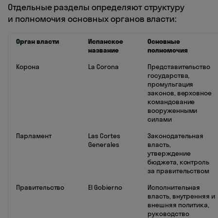
Отдельные разделы определяют структуру
и полномочия основных органов власти:
Орган власти
Испанское
Основные
название
полномочия
Корона
La Corona
Представительство
государства,
промульгация
законов, верховное
командование
вооруженными
силами
Парламент
Las Cortes
Законодательная
Generales
власть,
утверждение
бюджета, контроль
за правительством
Правительство
El Gobierno
Исполнительная
власть, внутренняя и
внешняя политика,
руководство