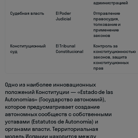
администрацией
Судебная власть
El Poder
Отправление
Judicial
правосудия,
толкование и
применение
законов
Конституционный
El Tribunal
Контроль за
суд
Constitucional
конституционностью
законов, защита
конституционных
прав
Одно из наиболее инновационных
положений Конституции — «Estado de las
Autonomías» (Государство автономий),
которое предусматривает создание
автономных сообществ с собственными
уставами (Estatutos de Autonomía) и
органами власти. Территориальная
модель Испании находится между