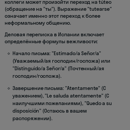
коллеги может произойти переход на túteo
(обращение на "ты"). Выражение "tutearse"
означает именно этот переход к более
неформальному общению.
Деловая переписка в Испании включает
определённые формулы вежливости:
Начало письма: "Estimado/a Señor/a"
(Уважаемый/ая господин/госпожа) или
"Distinguido/a Señor/a" (Почтенный/ая
господин/госпожа).
Завершение письма: "Atentamente" (С
уважением), "Le saluda atentamente" (С
наилучшими пожеланиями), "Quedo a su
disposición" (Остаюсь в вашем
распоряжении).