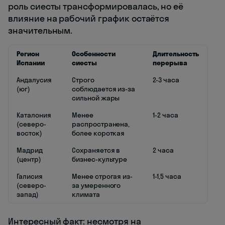
роль сиесты трансформировалась, но её
влияние на рабочий график остаётся
значительным.
Регион
Особенности
Длительность
Испании
сиесты
перерыва
Андалусия
Строго
2-3 часа
(юг)
соблюдается из-за
сильной жары
Каталония
Менее
1-2 часа
(северо-
распространена,
восток)
более короткая
Мадрид
Сохраняется в
2 часа
(центр)
бизнес-культуре
Галисия
Менее строгая из-
1-1,5 часа
(северо-
за умеренного
запад)
климата
Интересный факт: несмотря на