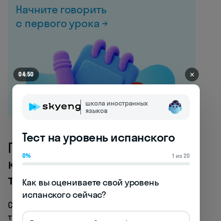
Начните говорить
с первого урока →
✕
04:50
школа иностранных
языков
Тест на уровень испанского
Перерывы и отдых:
0%
1 из 20
культурное значение в
трудовой жизни
Как вы оцениваете свой уровень 
испанского сейчас?
Система перерывов и отдыха в испанской
трудовой культуре — это не просто