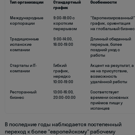
Тип организации
Стандартный
Особенности
график
Международные
9:00-18:00 с
"Европеизированный
корпорации
коротким
график, ориентация
перерывом
на глобальный бизнес
Традиционные
9:00-14:00,
Длинный обеденный
испанские
16:00-19:00
перерыв, более
компании
поздний уход с
работы
Стартапы и IT-
Гибкий
Акцент на результат, а
компании
график,
не на присутствие,
нередко
возможность
10:00-19:00
удалённой работы
Ресторанный
13:00-16:00,
Соответствует
бизнес
20:00-00:00
времени основных
приёмов пищи у
испанцев
В последние годы наблюдается постепенный
переход к более "европейскому" рабочему