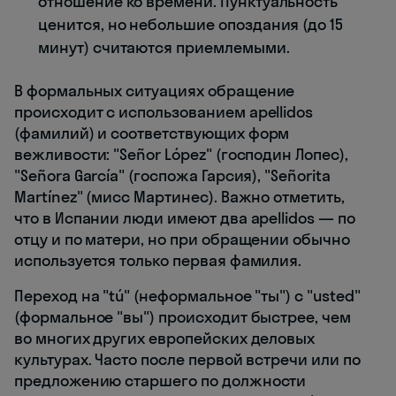
отношение ко времени. Пунктуальность
ценится, но небольшие опоздания (до 15
минут) считаются приемлемыми.
В формальных ситуациях обращение
происходит с использованием apellidos
(фамилий) и соответствующих форм
вежливости: "Señor López" (господин Лопес),
"Señora García" (госпожа Гарсия), "Señorita
Martínez" (мисс Мартинес). Важно отметить,
что в Испании люди имеют два apellidos — по
отцу и по матери, но при обращении обычно
используется только первая фамилия.
Переход на "tú" (неформальное "ты") с "usted"
(формальное "вы") происходит быстрее, чем
во многих других европейских деловых
культурах. Часто после первой встречи или по
предложению старшего по должности