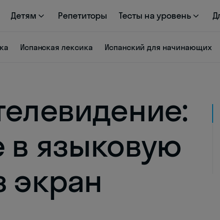
Детям
Репетиторы
Тесты на уровень
Д
ка
Испанская лексика
Испанский для начинающих
телевидение:
 в языковую
з экран