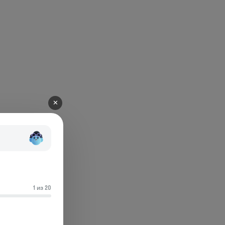
✕
1 из 20