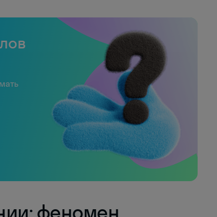
слов
имать
нии: феномен