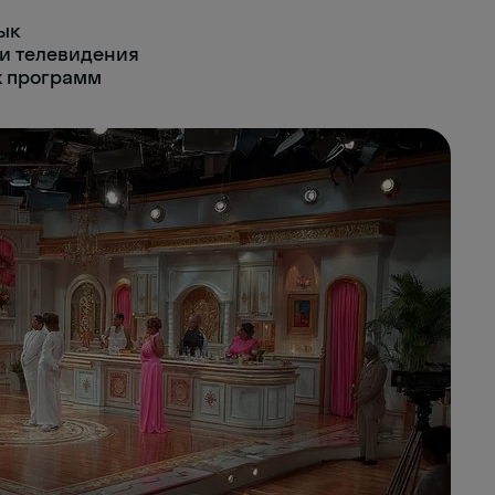
ык
и телевидения
х программ