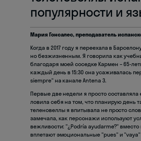
популярности и я
Мария Гонсалес, преподаватель испанск
Когда в 2017 году я переехала в Барсел
но безжизненным. Я говорила как учебни
благодаря моей соседке Кармен – 65-ле
каждый день в 15:30 она усаживалась пе
siempre" на канале Antena 3.
Первые две недели я просто составляла 
ловила себя на том, что планирую день та
теленовеллы я впитывала не просто слова
замечала, как персонажи используют у
вежливости: "¿Podría ayudarme?" вместо
вплетают эмоциональные "pues" и "vaya" 