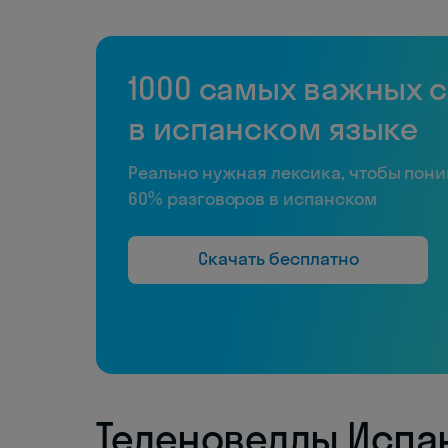
1000 самых важных 
в испанском языке
Реально нужная лексика, чтобы пон
60% разговоров в испанском
Скачать бесплатно
Теленовеллы Испа