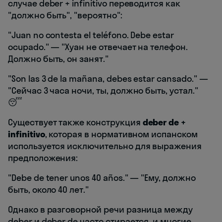
случае deber + infinitivo переводится как
"должно быть", "вероятно":
"Juan no contesta el teléfono. Debe estar
ocupado." — "Хуан не отвечает на телефон.
Должно быть, он занят."
"Son las 3 de la mañana, debes estar cansado." —
"Сейчас 3 часа ночи, ты, должно быть, устал."
😴
Существует также конструкция
deber de +
infinitivo
, которая в нормативном испанском
используется исключительно для выражения
предположения:
"Debe de tener unos 40 años." — "Ему, должно
быть, около 40 лет."
Однако в разговорной речи разница между
deber и deber de часто стирается, и многие