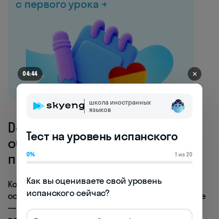
с первого урока →
✕
04:44
школа иностранных
языков
Deber: моральные
Тест на уровень испанского
обязательства и
предположения
0%
1 из 20
Как вы оцениваете свой уровень 
Конструкция
deber + infinitivo
имеет два
испанского сейчас?
основных значения в испанском языке. Первое
— моральная обязанность или долг, второе —