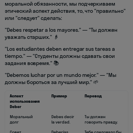
моральной обязанности, мы подчеркиваем
этический аспект действия, то, что "правильно"
или "следует" сделать:
"Debes respetar a los mayores." — "Ты должен
уважать старших." 👴
"Los estudiantes deben entregar sus tareas a
tiempo." — "Студенты должны сдавать свои
задания вовремя." 📚
"Debemos luchar por un mundo mejor." — "Мы
должны бороться за лучший мир." 🌱
Аспект
Пример
Перевод
использования
Deber
Моральный
Debes decir
Ты должен
долг
la verdad.
говорить правду.
Совет
Deberías
Тебе следовало бы