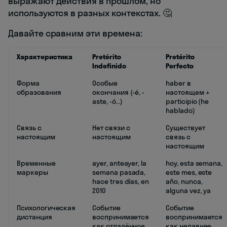
выражают действия в прошлом, но
используются в разных контекстах. 🤔
Давайте сравним эти времена:
Характеристика
Pretérito
Pretérito
Indefinido
Perfecto
Форма
Особые
haber в
образования
окончания (-é, -
настоящем +
aste, -ó...)
participio (he
hablado)
Связь с
Нет связи с
Существует
настоящим
настоящим
связь с
настоящим
Временные
ayer, anteayer, la
hoy, esta semana,
маркеры
semana pasada,
este mes, este
hace tres días, en
año, nunca,
2010
alguna vez, ya
Психологическая
Событие
Событие
дистанция
воспринимается
воспринимается
как отдалённое
как недавнее