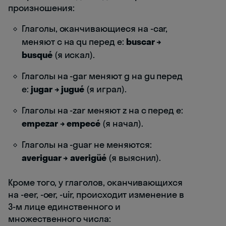
произношения:
Глаголы, оканчивающиеся на -car,
меняют c на qu перед e:
buscar →
busqué
(я искал).
Глаголы на -gar меняют g на gu перед
e:
jugar → jugué
(я играл).
Глаголы на -zar меняют z на c перед e:
empezar → empecé
(я начал).
Глаголы на -guar не меняются:
averiguar → averigüé
(я выяснил).
Кроме того, у глаголов, оканчивающихся
на -eer, -oer, -uir, происходит изменение в
3-м лице единственного и
множественного числа: