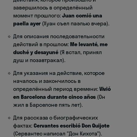
завершилось в определённый
момент прошлого:
Juan comió una
paella ayer
(Хуан съел паэлью вчера).
Для описания последовательности
действий в прошлом:
Me levanté, me
duché y desayuné
(Я встал, принял
душ и позавтракал).
Для указания на действие, которое
началось и закончилось в
определённый период времени:
Vivió
en Barcelona durante cinco años
(Он
жил в Барселоне пять лет).
Для рассказа о биографических
фактах:
Cervantes escribió Don Quijote
(Сервантес написал "Дон Кихота").