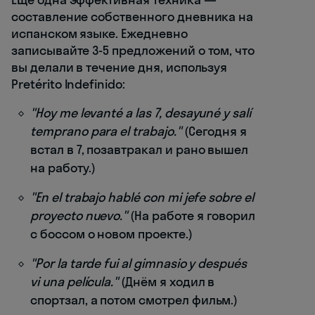
составление собственного дневника на
испанском языке. Ежедневно
записывайте 3-5 предложений о том, что
вы делали в течение дня, используя
Pretérito Indefinido:
"Hoy me levanté a las 7, desayuné y salí
temprano para el trabajo."
(Сегодня я
встал в 7, позавтракал и рано вышел
на работу.)
"En el trabajo hablé con mi jefe sobre el
proyecto nuevo."
(На работе я говорил
с боссом о новом проекте.)
"Por la tarde fui al gimnasio y después
vi una película."
(Днём я ходил в
спортзал, а потом смотрел фильм.)