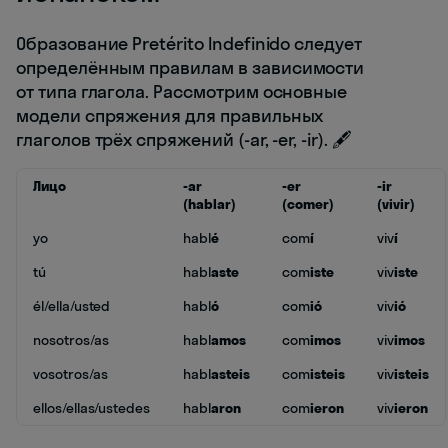
Образование Pretérito Indefinido следует
определённым правилам в зависимости
от типа глагола. Рассмотрим основные
модели спряжения для правильных
глаголов трёх спряжений (-ar, -er, -ir). 🖋️
Лицо
-ar
-er
-ir
(hablar)
(comer)
(vivir)
yo
habl
é
com
í
viv
í
tú
habl
aste
com
iste
viv
iste
él/ella/usted
habl
ó
com
ió
viv
ió
nosotros/as
habl
amos
com
imos
viv
imos
vosotros/as
habl
asteis
com
isteis
viv
isteis
ellos/ellas/ustedes
habl
aron
com
ieron
viv
ieron