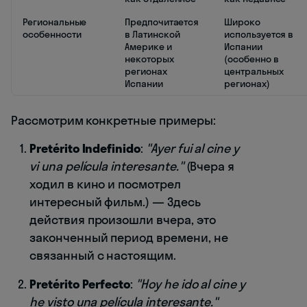
Региональные
Предпочитается
Широко
особенности
в Латинской
используется в
Америке и
Испании
некоторых
(особенно в
регионах
центральных
Испании
регионах)
Рассмотрим конкретные примеры:
Pretérito Indefinido
:
"Ayer fui al cine y
vi una película interesante."
(Вчера я
ходил в кино и посмотрел
интересный фильм.) — Здесь
действия произошли вчера, это
законченный период времени, не
связанный с настоящим.
Pretérito Perfecto
:
"Hoy he ido al cine y
he visto una película interesante."