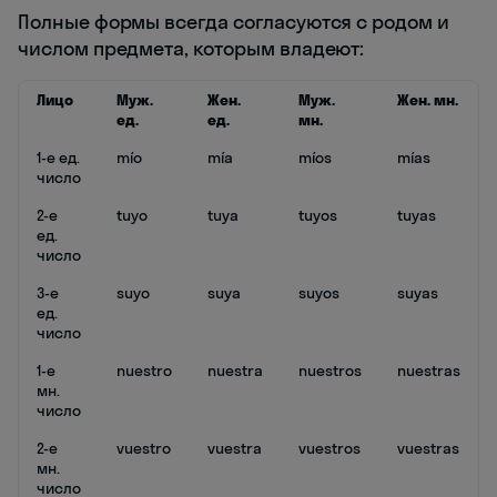
Полные формы всегда согласуются с родом и
числом предмета, которым владеют:
Лицо
Муж.
Жен.
Муж.
Жен. мн.
ед.
ед.
мн.
1-е ед.
mío
mía
míos
mías
число
2-е
tuyo
tuya
tuyos
tuyas
ед.
число
3-е
suyo
suya
suyos
suyas
ед.
число
1-е
nuestro
nuestra
nuestros
nuestras
мн.
число
2-е
vuestro
vuestra
vuestros
vuestras
мн.
число