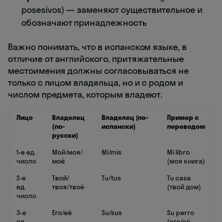
posesivos) — заменяют существительное и
обозначают принадлежность
Важно понимать, что в испанском языке, в
отличие от английского, притяжательные
местоимения должны согласовываться не
только с лицом владельца, но и с родом и
числом предмета, которым владеют.
Лицо
Владелец
Владелец (по-
Пример с
(по-
испански)
переводом
русски)
1-е ед.
Мой/моя/
Mi/mis
Mi libro
число
моё
(моя книга)
2-е
Твой/
Tu/tus
Tu casa
ед.
твоя/твоё
(твой дом)
число
3-е
Его/её
Su/sus
Su perro
ед.
(его/её