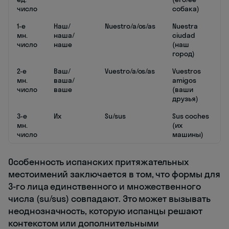
число
собака)
1-е
Наш/
Nuestro/a/os/as
Nuestra
мн.
наша/
ciudad
число
наше
(наш
город)
2-е
Ваш/
Vuestro/a/os/as
Vuestros
мн.
ваша/
amigos
число
ваше
(ваши
друзья)
3-е
Их
Su/sus
Sus coches
мн.
(их
число
машины)
Особенность испанских притяжательных
местоимений заключается в том, что формы для
3-го лица единственного и множественного
числа (su/sus) совпадают. Это может вызывать
неоднозначность, которую испанцы решают
контекстом или дополнительными