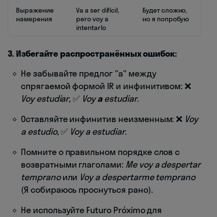
Выражение
Va a ser difícil,
Будет сложно,
намерения
pero voy a
но я попробую
intentarlo
3. Избегайте распространённых ошибок:
Не забывайте предлог "a" между
спрягаемой формой IR и инфинитивом: ❌
Voy estudiar
, ✅
Voy
a
estudiar
.
Оставляйте инфинитив неизменным: ❌
Voy
a estudiо
, ✅
Voy a estudiar
.
Помните о правильном порядке слов с
возвратными глаголами:
Me voy a despertar
temprano
или
Voy a despertarme temprano
(Я собираюсь проснуться рано).
Не используйте Futuro Próximo для