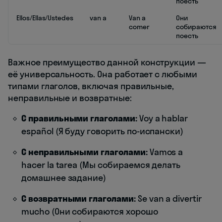
поесть
Ellos/Ellas/Ustedes
van a
Van a
Они
comer
собираются
поесть
Важное преимущество данной конструкции —
её универсальность. Она работает с любыми
типами глаголов, включая правильные,
неправильные и возвратные:
С правильными глаголами:
Voy a hablar
español (Я буду говорить по-испански)
С неправильными глаголами:
Vamos a
hacer la tarea (Мы собираемся делать
домашнее задание)
С возвратными глаголами:
Se van a divertir
mucho (Они собираются хорошо