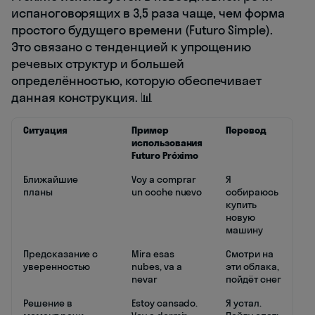
испаноговорящих в 3,5 раза чаще, чем форма
простого будущего времени (Futuro Simple).
Это связано с тенденцией к упрощению
речевых структур и большей
определённостью, которую обеспечивает
данная конструкция. 📊
Ситуация
Пример
Перевод
использования
Futuro Próximo
Ближайшие
Voy a comprar
Я
планы
un coche nuevo
собираюсь
купить
новую
машину
Предсказание с
Mira esas
Смотри на
уверенностью
nubes, va a
эти облака,
nevar
пойдёт снег
Решение в
Estoy cansado.
Я устал.