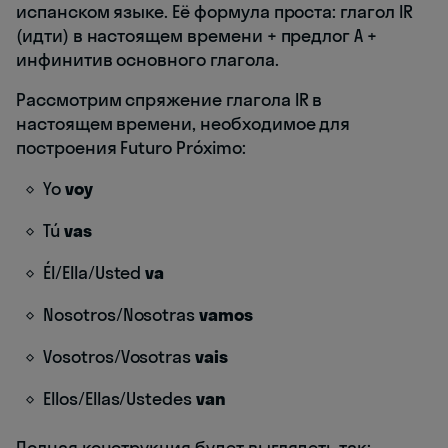
испанском языке. Её формула проста: глагол IR
(идти) в настоящем времени + предлог A +
инфинитив основного глагола.
Рассмотрим спряжение глагола IR в
настоящем времени, необходимое для
построения Futuro Próximo:
Yo
voy
Tú
vas
Él/Ella/Usted
va
Nosotros/Nosotras
vamos
Vosotros/Vosotras
vais
Ellos/Ellas/Ustedes
van
Полная конструкция будет выглядеть так: