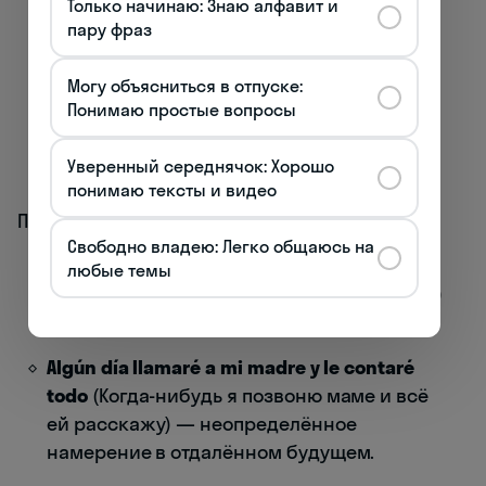
Только начинаю: Знаю алфавит и
обозначает более абстрактные планы на
пару фраз
будущее, предсказания или
предположения, выражает меньшую
Могу объясниться в отпуске:
Понимаю простые вопросы
степень определённости и часто
используется для более отдалённого
Уверенный середнячок: Хорошо
будущего.
понимаю тексты и видео
Пример различного употребления:
Свободно владею: Легко общаюсь на
Voy a llamar a mi madre esta tarde
(Я
любые темы
собираюсь позвонить маме сегодня днём)
— конкретный план на ближайшее время.
Algún día llamaré a mi madre y le contaré
todo
(Когда-нибудь я позвоню маме и всё
ей расскажу) — неопределённое
намерение в отдалённом будущем.