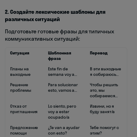
2. Создайте лексические шаблоны для
различных ситуаций
Подготовьте готовые фразы для типичных
коммуникативных ситуаций:
Ситуация
Шаблонная
Перевод
фраза
Планы на
Este fin de
В эти выходные
выходные
semana voy a...
я собираюсь...
Решение
Para solucionar
Чтобы решить
проблемы
esto, vamos a...
это, мы
собираемся...
Отказ от
Lo siento, pero
Извини, но я
приглашения
voy a estar
буду занят/а
ocupado/a
Предложение
¿Te van a ayudar
Тебе помогут с
помощи
con esto?
этим?