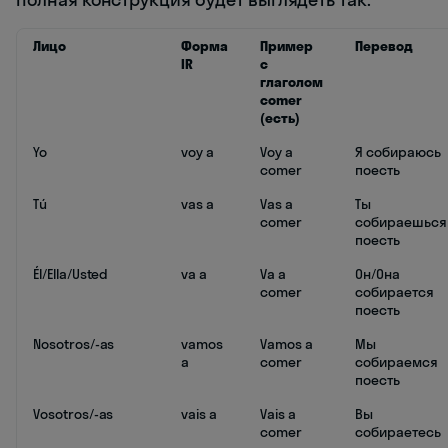
Лицо
Форма
Пример
Перевод
IR
с
глаголом
comer
(есть)
Yo
voy a
Voy a
Я собираюсь
comer
поесть
Tú
vas a
Vas a
Ты
comer
собираешься
поесть
Él/Ella/Usted
va a
Va a
Он/Она
comer
собирается
поесть
Nosotros/-as
vamos
Vamos a
Мы
a
comer
собираемся
поесть
Vosotros/-as
vais a
Vais a
Вы
comer
собираетесь