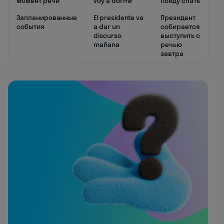
момент речи
Voy a dormir
Пойду спать
Запланированные
El presidente va
Президент
события
a dar un
собирается
discurso
выступить с
mañana
речью
завтра