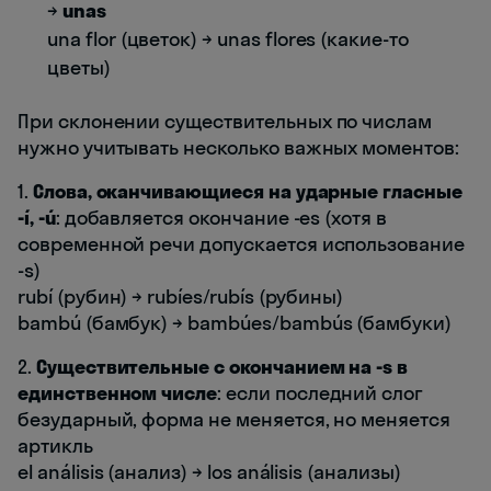
→
unas
una flor (цветок) → unas flores (какие-то
цветы)
При склонении существительных по числам
нужно учитывать несколько важных моментов:
1.
Слова, оканчивающиеся на ударные гласные
-í, -ú
: добавляется окончание -es (хотя в
современной речи допускается использование
-s)
rubí (рубин) → rubíes/rubís (рубины)
bambú (бамбук) → bambúes/bambús (бамбуки)
2.
Существительные с окончанием на -s в
единственном числе
: если последний слог
безударный, форма не меняется, но меняется
артикль
el análisis (анализ) → los análisis (анализы)