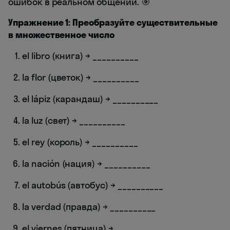
ошибок в реальном общении. 🎯
Упражнение 1: Преобразуйте существительные
в множественное число
el libro (книга) → __________
la flor (цветок) → __________
el lápiz (карандаш) → __________
la luz (свет) → __________
el rey (король) → __________
la nación (нация) → __________
el autobús (автобус) → __________
la verdad (правда) → __________
el viernes (пятница) → __________