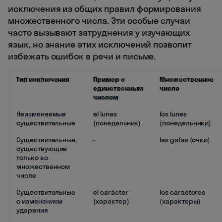
исключения из общих правил формирования
множественного числа. Эти особые случаи
часто вызывают затруднения у изучающих
язык, но знание этих исключений позволит
избежать ошибок в речи и письме.
Тип исключения
Пример с
Множественное
единственным
число
числом
Неизменяемые
el lunes
los lunes
существительные
(понедельник)
(понедельники)
Существительные,
-
las gafas (очки)
существующие
только во
множественном
числе
Существительные
el carácter
los caracteres
с изменением
(характер)
(характеры)
ударения