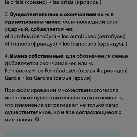
la crisis (кризис) → las crisis (кризисы)
3.
Существительные с окончанием на -s в
единственном числе
: если последний слог
ударный, добавляется -es
el autobús (автобус) → los autobuses (автобусы)
el francés (француз) → los franceses (французы)
4.
Имена собственные
: для обозначения семьи
добавляется окончание -es или -s
Fernández → los Fernándezes (семья Фернандез)
García → los Garcías (семья Гарсия)
При формировании множественного числа
испанских существительных важно помнить,
что изменения затрагивают не только само
существительное, но и все согласующиеся с
ним слова. 🔄