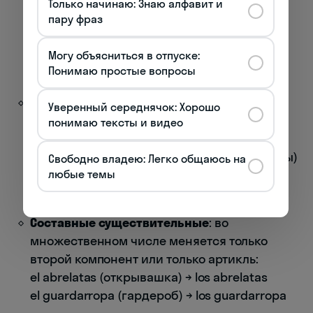
обозначающие собирательные понятия,
Только начинаю: Знаю алфавит и
употребляются только во множественном
пару фраз
числе:
las tijeras (ножницы)
Могу объясниться в отпуске:
Понимаю простые вопросы
los víveres (продовольствие, провизия)
Смена ударения
: в некоторых словах при
Уверенный середнячок: Хорошо
образовании множественного числа
понимаю тексты и видео
меняется ударение:
el régimen (режим) → los regímenes (режимы)
Свободно владею: Легко общаюсь на
любые темы
el espécimen (образец) → los especímenes
(образцы)
Составные существительные
: во
множественном числе меняется только
второй компонент или только артикль:
el abrelatas (открывашка) → los abrelatas
el guardarropa (гардероб) → los guardarropa