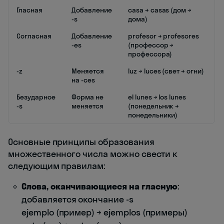
Гласная
Добавление
casa → casas (дом →
-s
дома)
Согласная
Добавление
profesor → profesores
-es
(профессор →
профессора)
-z
Меняется
luz → luces (свет → огни)
на -ces
Безударное
Форма не
el lunes → los lunes
-s
меняется
(понедельник →
понедельники)
Основные принципы образования
множественного числа можно свести к
следующим правилам:
Слова, оканчивающиеся на гласную
:
добавляется окончание -s
ejemplo (пример) → ejemplos (примеры)