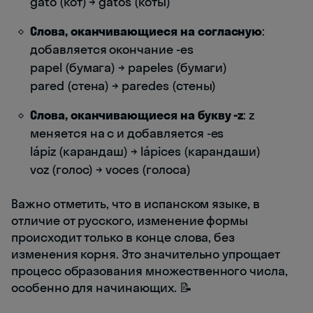
gato (кот) → gatos (коты)
Слова, оканчивающиеся на согласную
:
добавляется окончание -es
papel (бумага) → papeles (бумаги)
pared (стена) → paredes (стены)
Слова, оканчивающиеся на букву -z
: z
меняется на c и добавляется -es
lápiz (карандаш) → lápices (карандаши)
voz (голос) → voces (голоса)
Важно отметить, что в испанском языке, в
отличие от русского, изменение формы
происходит только в конце слова, без
изменения корня. Это значительно упрощает
процесс образования множественного числа,
особенно для начинающих. 📝