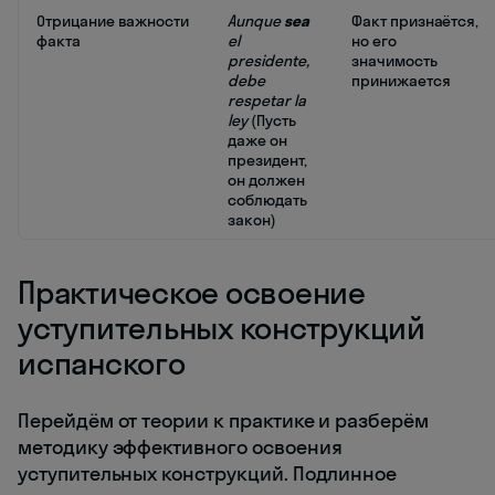
Отрицание важности
Aunque
sea
Факт признаётся,
факта
el
но его
presidente,
значимость
debe
принижается
respetar la
ley
(Пусть
даже он
президент,
он должен
соблюдать
закон)
Практическое освоение
уступительных конструкций
испанского
Перейдём от теории к практике и разберём
методику эффективного освоения
уступительных конструкций. Подлинное