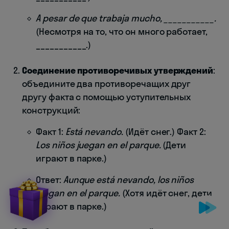
A pesar de que trabaja mucho, ___________.
(Несмотря на то, что он много работает,
___________.)
Соединение противоречивых утверждений
:
объедините два противоречащих друг
другу факта с помощью уступительных
конструкций:
Факт 1:
Está nevando.
(Идёт снег.) Факт 2:
Los niños juegan en el parque.
(Дети
играют в парке.)
Ответ:
Aunque está nevando, los niños
juegan en el parque.
(Хотя идёт снег, дети
играют в парке.)