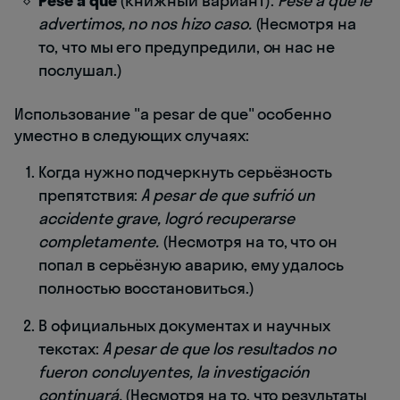
Pese a que
(книжный вариант):
Pese a que le
advertimos, no nos hizo caso.
(Несмотря на
то, что мы его предупредили, он нас не
послушал.)
Использование "a pesar de que" особенно
уместно в следующих случаях:
Когда нужно подчеркнуть серьёзность
препятствия:
A pesar de que sufrió un
accidente grave, logró recuperarse
completamente.
(Несмотря на то, что он
попал в серьёзную аварию, ему удалось
полностью восстановиться.)
В официальных документах и научных
текстах:
A pesar de que los resultados no
fueron concluyentes, la investigación
continuará.
(Несмотря на то, что результаты