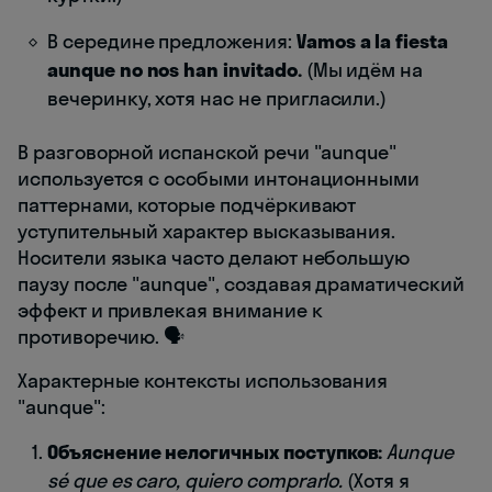
В середине предложения:
Vamos a la fiesta
aunque no nos han invitado.
(Мы идём на
вечеринку, хотя нас не пригласили.)
В разговорной испанской речи "aunque"
используется с особыми интонационными
паттернами, которые подчёркивают
уступительный характер высказывания.
Носители языка часто делают небольшую
паузу после "aunque", создавая драматический
эффект и привлекая внимание к
противоречию. 🗣️
Характерные контексты использования
"aunque":
Объяснение нелогичных поступков:
Aunque
sé que es caro, quiero comprarlo.
(Хотя я