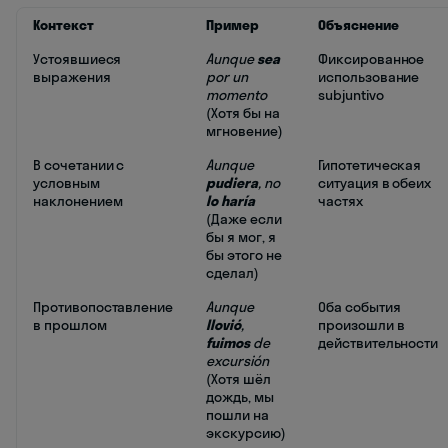
Контекст
Пример
Объяснение
Устоявшиеся
Aunque
sea
Фиксированное
выражения
por un
использование
momento
subjuntivo
(Хотя бы на
мгновение)
В сочетании с
Aunque
Гипотетическая
условным
pudiera
, no
ситуация в обеих
наклонением
lo haría
частях
(Даже если
бы я мог, я
бы этого не
сделал)
Противопоставление
Aunque
Оба события
в прошлом
llovió
,
произошли в
fuimos
de
действительности
excursión
(Хотя шёл
дождь, мы
пошли на
экскурсию)