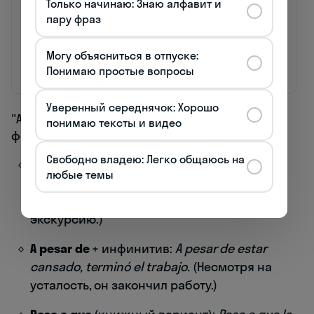
Только начинаю: Знаю алфавит и
пару фраз
Частота
Очень
Средняя
использования
высокая
Могу объясниться в отпуске:
Типичный
Повседневные
Письменные
контекст
ситуации
тексты,
Понимаю простые вопросы
выступления
Уверенный середнячок: Хорошо
"A pesar de que" имеет и другие родственные
понимаю тексты и видео
формы:
Свободно владею: Легко общаюсь на
A pesar de
+ существительное:
A pesar de la
любые темы
lluvia, continuamos con la excursión.
(Несмотря на дождь, мы продолжили
экскурсию.)
A pesar de
+ инфинитив:
A pesar de estar
cansado, terminó el trabajo.
(Несмотря на
усталость, он закончил работу.)