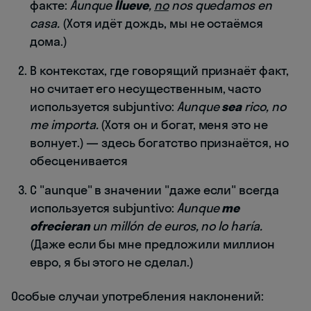
факте:
Aunque
llueve
,
no
nos quedamos en
casa.
(Хотя идёт дождь, мы не остаёмся
дома.)
В контекстах, где говорящий признаёт факт,
но считает его несущественным, часто
используется subjuntivo:
Aunque
sea
rico, no
me importa.
(Хотя он и богат, меня это не
волнует.) — здесь богатство признаётся, но
обесценивается
С "aunque" в значении "даже если" всегда
используется subjuntivo:
Aunque
me
ofrecieran
un millón de euros, no lo haría.
(Даже если бы мне предложили миллион
евро, я бы этого не сделал.)
Особые случаи употребления наклонений: