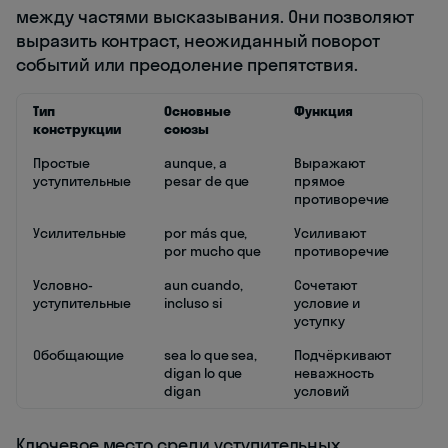
между частями высказывания. Они позволяют
выразить контраст, неожиданный поворот
событий или преодоление препятствия.
Тип
Основные
Функция
конструкции
союзы
Простые
aunque, a
Выражают
уступительные
pesar de que
прямое
противоречие
Усилительные
por más que,
Усиливают
por mucho que
противоречие
Условно-
aun cuando,
Сочетают
уступительные
incluso si
условие и
уступку
Обобщающие
sea lo que sea,
Подчёркивают
digan lo que
неважность
digan
условий
Ключевое место среди уступительных