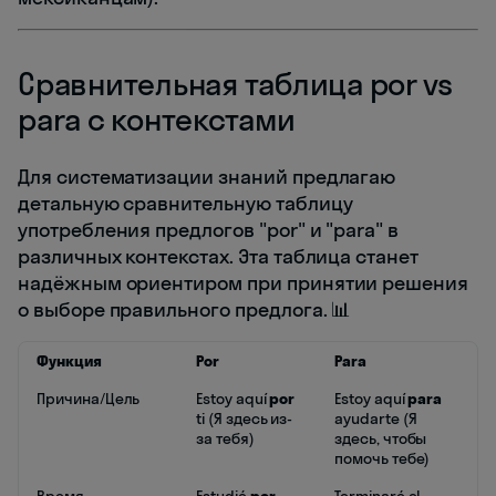
Сравнительная таблица por vs
para с контекстами
Для систематизации знаний предлагаю
детальную сравнительную таблицу
употребления предлогов "por" и "para" в
различных контекстах. Эта таблица станет
надёжным ориентиром при принятии решения
о выборе правильного предлога. 📊
Функция
Por
Para
Причина/Цель
Estoy aquí
por
Estoy aquí
para
ti (Я здесь из-
ayudarte (Я
за тебя)
здесь, чтобы
помочь тебе)