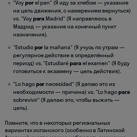
"Voy
por
el pan" (Я иду за хлебом — указание
на цель движения, с намерением вернуться)
vs. "Voy
para
Madrid" (Я направляюсь в
Мадрид — указание на конечный пункт
назначения).
"Estudio
por
la mañana" (Я учусь по утрам —
регулярное действие в определённый
период) vs. "Estudiaré
para
el examen" (Я буду
готовиться к экзамену — цель действия).
"Lo hago
por
necesidad" (Я делаю это из
необходимости — причина) vs. "Lo hago
para
sobrevivir" (Я делаю это, чтобы выжить —
цель).
Помните, что в некоторых региональных
вариантах испанского (особенно в Латинской