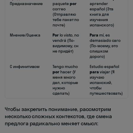
Предназначение
paquete
por
aprender
correo
español (Эта
(Отправляю
книга для
тебе пакет по
изучения
почте)
испанского)
Мнение/Оценка
Por
lo visto, no
Para
mí, es
vendrá (По-
demasiado caro
видимому, он
(По-моему, это
не придёт)
слишком
дорого)
С инфинитивом
Tengo mucho
Estudio español
por
hacer (У
para
viajar (Я
меня много
изучаю
дел, которые
испанский,
нужно
чтобы
сделать)
путешествовать)
Чтобы закрепить понимание, рассмотрим
несколько сложных контекстов, где смена
предлога радикально меняет смысл: