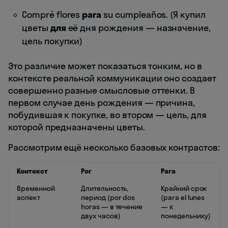
Compré flores
para
su cumpleaños. (Я купил
цветы
для
её дня рождения — назначение,
цель покупки)
Это различие может показаться тонким, но в
контексте реальной коммуникации оно создает
совершенно разные смысловые оттенки. В
первом случае день рождения — причина,
побудившая к покупке, во втором — цель, для
которой предназначены цветы.
Рассмотрим ещё несколько базовых контрастов:
Контекст
Por
Para
Временной
Длительность,
Крайний срок
аспект
период (por dos
(para el lunes
horas — в течение
— к
двух часов)
понедельнику)