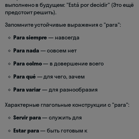
выполнено в будущем: "Está por decidir" (Это ещё
предстоит решить).
Запомните устойчивые выражения с "para":
Para siempre
— навсегда
Para nada
— совсем нет
Para colmo
— в довершение всего
Para qué
— для чего, зачем
Para variar
— для разнообразия
Характерные глагольные конструкции с "para":
Servir para
— служить для
Estar para
— быть готовым к