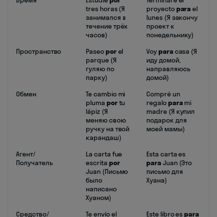
Время
Estudié
por
Terminaré el
tres horas (Я
proyecto
para
el
занимался в
lunes (Я закончу
течение трёх
проект к
часов)
понедельнику)
Пространство
Paseo
por
el
Voy
para
casa (Я
parque (Я
иду домой,
гуляю по
направляюсь
парку)
домой)
Обмен
Te cambio mi
Compré un
pluma
por
tu
regalo
para
mi
lápiz (Я
madre (Я купил
меняю свою
подарок для
ручку на твой
моей мамы)
карандаш)
Агент/
La carta fue
Esta carta es
Получатель
escrita
por
para
Juan (Это
Juan (Письмо
письмо для
было
Хуана)
написано
Хуаном)
Средство/
Te envío el
Este libro es
para