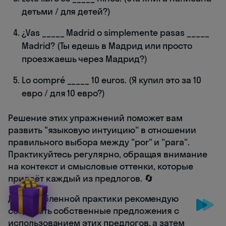
детьми / для детей?)
¿Vas _____ Madrid o simplemente pasas _____
Madrid? (Ты едешь в Мадрид или просто
проезжаешь через Мадрид?)
Lo compré _____ 10 euros. (Я купил это за 10
евро / для 10 евро?)
Решение этих упражнений поможет вам
развить "языковую интуицию" в отношении
правильного выбора между "por" и "para".
Практикуйтесь регулярно, обращая внимание
на контекст и смысловые оттенки, которые
придаёт каждый из предлогов. 🔄
Для углубленной практики рекомендую
создавать собственные предложения с
использованием этих предлогов, а затем