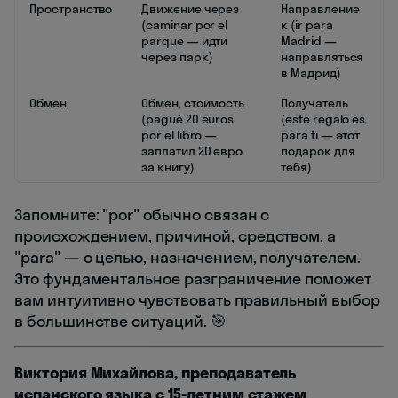
Пространство
Движение через
Направление
(caminar por el
к (ir para
parque — идти
Madrid —
через парк)
направляться
в Мадрид)
Обмен
Обмен, стоимость
Получатель
(pagué 20 euros
(este regalo es
por el libro —
para ti — этот
заплатил 20 евро
подарок для
за книгу)
тебя)
Запомните: "por" обычно связан с
происхождением, причиной, средством, а
"para" — с целью, назначением, получателем.
Это фундаментальное разграничение поможет
вам интуитивно чувствовать правильный выбор
в большинстве ситуаций. 🎯
Виктория Михайлова, преподаватель
испанского языка с 15-летним стажем