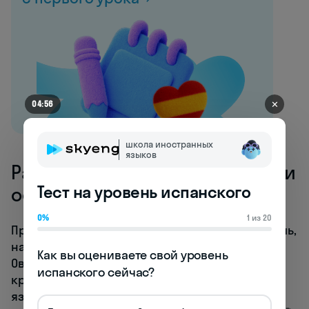
✕
04:56
школа иностранных
языков
Para в испанском: назначение и
Тест на уровень испанского
особенности применения
0%
1 из 20
Предлог "para" прежде всего указывает на цель,
назначение или направление действия.
Как вы оцениваете свой уровень 
Овладение его правильным употреблением —
испанского сейчас?
критически важный навык для достижения
языковой точности. Рассмотрим ключевые