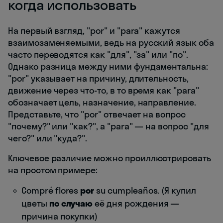
когда использовать
На первый взгляд, "por" и "para" кажутся
взаимозаменяемыми, ведь на русский язык оба
часто переводятся как "для", "за" или "по".
Однако разница между ними фундаментальна:
"por" указывает на причину, длительность,
движение через что-то, в то время как "para"
обозначает цель, назначение, направление.
Представьте, что "por" отвечает на вопрос
"почему?" или "как?", а "para" — на вопрос "для
чего?" или "куда?".
Ключевое различие можно проиллюстрировать
на простом примере:
Compré flores
por
su cumpleaños. (Я купил
цветы
по случаю
её дня рождения —
причина покупки)