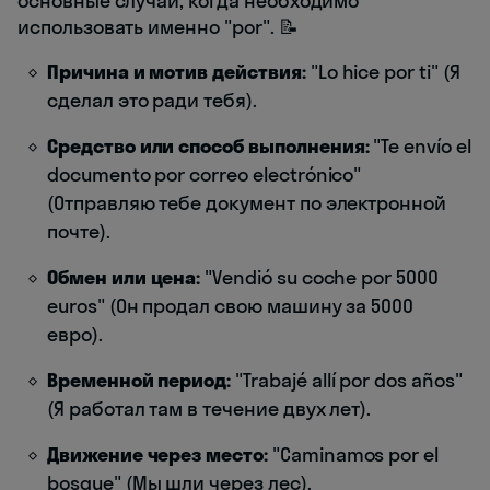
основные случаи, когда необходимо
использовать именно "por". 📝
Причина и мотив действия:
"Lo hice por ti" (Я
сделал это ради тебя).
Средство или способ выполнения:
"Te envío el
documento por correo electrónico"
(Отправляю тебе документ по электронной
почте).
Обмен или цена:
"Vendió su coche por 5000
euros" (Он продал свою машину за 5000
евро).
Временной период:
"Trabajé allí por dos años"
(Я работал там в течение двух лет).
Движение через место:
"Caminamos por el
bosque" (Мы шли через лес).