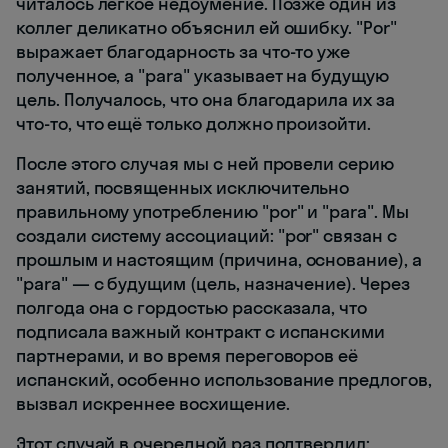
читалось легкое недоумение. Позже один из
коллег деликатно объяснил ей ошибку. "Por"
выражает благодарность за что-то уже
полученное, а "para" указывает на будущую
цель. Получалось, что она благодарила их за
что-то, что ещё только должно произойти.
После этого случая мы с ней провели серию
занятий, посвященных исключительно
правильному употреблению "por" и "para". Мы
создали систему ассоциаций: "por" связан с
прошлым и настоящим (причина, основание), а
"para" — с будущим (цель, назначение). Через
полгода она с гордостью рассказала, что
подписала важный контракт с испанскими
партнерами, и во время переговоров её
испанский, особенно использование предлогов,
вызвал искреннее восхищение.
Этот случай в очередной раз подтвердил: