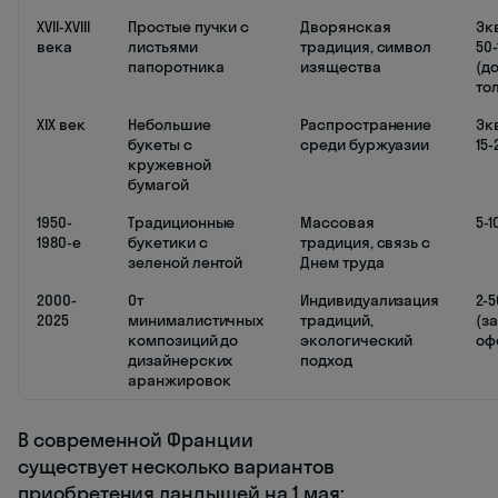
XVII-XVIII
Простые пучки с
Дворянская
Эк
века
листьями
традиция, символ
50-
папоротника
изящества
(д
то
XIX век
Небольшие
Распространение
Эк
букеты с
среди буржуазии
15-
кружевной
бумагой
1950-
Традиционные
Массовая
5-1
1980-е
букетики с
традиция, связь с
зеленой лентой
Днем труда
2000-
От
Индивидуализация
2-
2025
минималистичных
традиций,
(з
композиций до
экологический
оф
дизайнерских
подход
аранжировок
В современной Франции
существует несколько вариантов
приобретения ландышей на 1 мая: