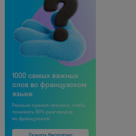
1000 самых важных
слов во французском
языке
Реально нужная лексика, чтобы
понимать 60% разговоров
во французском
Скачать бесплатно