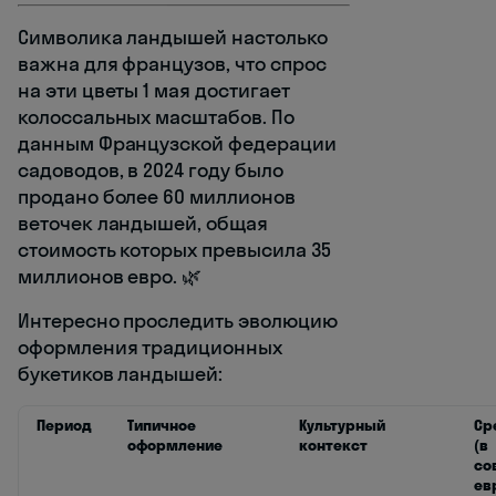
Символика ландышей настолько
важна для французов, что спрос
на эти цветы 1 мая достигает
колоссальных масштабов. По
данным Французской федерации
садоводов, в 2024 году было
продано более 60 миллионов
веточек ландышей, общая
стоимость которых превысила 35
миллионов евро. 🌿
Интересно проследить эволюцию
оформления традиционных
букетиков ландышей:
Период
Типичное
Культурный
Ср
оформление
контекст
(в
со
ев