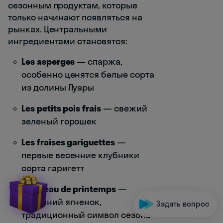
сезонным продуктам, которые
только начинают появляться на
рынках. Центральными
ингредиентами становятся:
Les asperges
— спаржа,
особенно ценятся белые сорта
из долины Луары
Les petits pois frais
— свежий
зеленый горошек
Les fraises gariguettes
—
первые весенние клубники
сорта гаригетт
L'agneau de printemps
—
весенний ягненок,
Задать вопрос
традиционный символ сезона