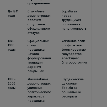
празднования
До 1941
Стихийные
Борьба за
года
демонстрации
права
рабочих,
трудящихся,
отсутствие
социальная
официального
напряженность
статуса
1941-
Официальный
Усиление роли
1968
статус
профсоюзов,
годы
праздника,
формирование
начало
государства
формирования
всеобщего
традиции
благосостояния
дарения
ландышей
1968-
Масштабные
Студенческие
2000
демонстрации,
движения,
годы
усиление
борьба за
политического
социальные
характера
реформы
праздника