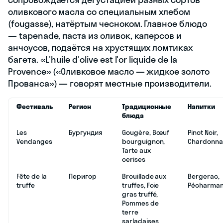
оливкового масла со специальным хлебом
(fougasse), натёртым чесноком. Главное блюдо
— tapenade, паста из оливок, каперсов и
анчоусов, подаётся на хрустящих ломтиках
багета. «L'huile d'olive est l'or liquide de la
Provence» («Оливковое масло — жидкое золото
Прованса») — говорят местные производители.
Фестиваль
Регион
Традиционные
Напитки
блюда
Les
Бургундия
Gougère, Bœuf
Pinot Noir,
Vendanges
bourguignon,
Chardonna
Tarte aux
cerises
Fête de la
Перигор
Brouillade aux
Bergerac,
truffe
truffes, Foie
Pécharman
gras truffé,
Pommes de
terre
sarladaises