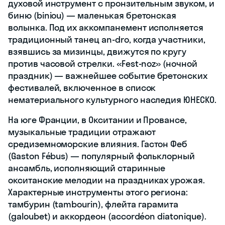
духовой инструмент с пронзительным звуком, и
биню (biniou) — маленькая бретонская
волынка. Под их аккомпанемент исполняется
традиционный танец an-dro, когда участники,
взявшись за мизинцы, движутся по кругу
против часовой стрелки. «Fest-noz» (ночной
праздник) — важнейшее событие бретонских
фестивалей, включенное в список
нематериального культурного наследия ЮНЕСКО.
На юге Франции, в Окситании и Провансе,
музыкальные традиции отражают
средиземноморские влияния. Гастон Феб
(Gaston Fébus) — популярный фольклорный
ансамбль, исполняющий старинные
окситанские мелодии на праздниках урожая.
Характерные инструменты этого региона:
тамбурин (tambourin), флейта гарамита
(galoubet) и аккордеон (accordéon diatonique).