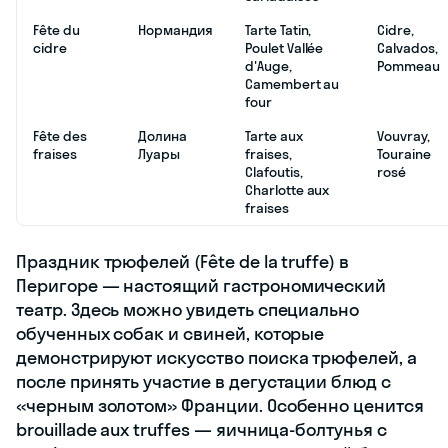
Fête du
Нормандия
Tarte Tatin,
Cidre,
cidre
Poulet Vallée
Calvados,
d'Auge,
Pommeau
Camembert au
four
Fête des
Долина
Tarte aux
Vouvray,
fraises
Луары
fraises,
Touraine
Clafoutis,
rosé
Charlotte aux
fraises
Праздник трюфелей (Fête de la truffe) в
Перигоре — настоящий гастрономический
театр. Здесь можно увидеть специально
обученных собак и свиней, которые
демонстрируют искусство поиска трюфелей, а
после принять участие в дегустации блюд с
«черным золотом» Франции. Особенно ценится
brouillade aux truffes — яичница-болтунья с