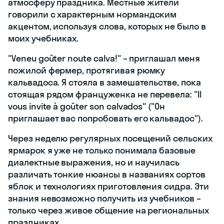
атмосферу праздника. Местные жители
говорили с характерным нормандским
акцентом, используя слова, которых не было в
моих учебниках.
"Veneu goûter noute calva!" – приглашал меня
пожилой фермер, протягивая рюмку
кальвадоса. Я стояла в замешательстве, пока
стоящая рядом француженка не перевела: "Il
vous invite à goûter son calvados" ("Он
приглашает вас попробовать его кальвадос").
Через неделю регулярных посещений сельских
ярмарок я уже не только понимала базовые
диалектные выражения, но и научилась
различать тонкие нюансы в названиях сортов
яблок и технологиях приготовления сидра. Эти
знания невозможно получить из учебников –
только через живое общение на региональных
праздниках.