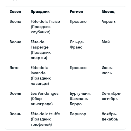
Сезон
Праздник
Регион
Месяц
Весна
Fête de la fraise
Прованс
Апрель
(Праздник
клубники)
Весна
Fête de
Иль-де-
Май
l'asperge
Франс
(Праздник
спаржи)
Лето
Fête de la
Прованс
Июнь-
lavande
июль
(Праздник
лаванды)
Осень
Les Vendanges
Бургундия,
Сентябрь-
(Сбор
Шампань,
октябрь
винограда)
Бордо
Осень
Fête de la truffe
Перигор
Ноябрь-
(Праздник
декабрь
трюфелей)