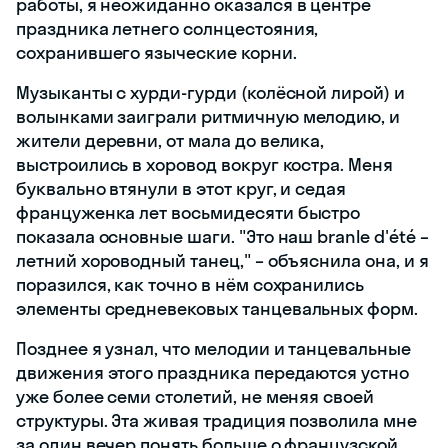
работы, я неожиданно оказался в центре
праздника летнего солнцестояния,
сохранившего языческие корни.
Музыканты с хурди-гурди (колёсной лирой) и
волынками заиграли ритмичную мелодию, и
жители деревни, от мала до велика,
выстроились в хоровод вокруг костра. Меня
буквально втянули в этот круг, и седая
француженка лет восьмидесяти быстро
показала основные шаги. "Это наш branle d'été –
летний хороводный танец," – объяснила она, и я
поразился, как точно в нём сохранились
элементы средневековых танцевальных форм.
Позднее я узнал, что мелодии и танцевальные
движения этого праздника передаются устно
уже более семи столетий, не меняя своей
структуры. Эта живая традиция позволила мне
за один вечер понять больше о французской