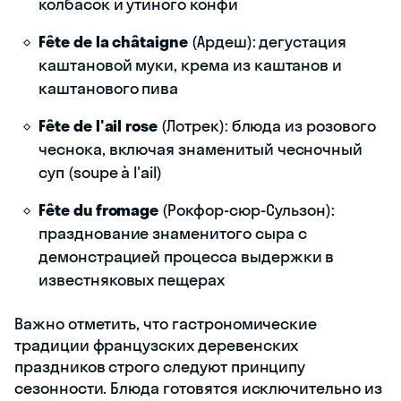
колбасок и утиного конфи
Fête de la châtaigne
(Ардеш): дегустация
каштановой муки, крема из каштанов и
каштанового пива
Fête de l'ail rose
(Лотрек): блюда из розового
чеснока, включая знаменитый чесночный
суп (soupe à l'ail)
Fête du fromage
(Рокфор-сюр-Сульзон):
празднование знаменитого сыра с
демонстрацией процесса выдержки в
известняковых пещерах
Важно отметить, что гастрономические
традиции французских деревенских
праздников строго следуют принципу
сезонности. Блюда готовятся исключительно из