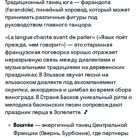
Традиционный танец юга — фарандола
(farandole), линейный хоровод, который может
принимать различные фигуры под
руководством главного танцора.
«La langue chante avant de parler» («Язык поёт
прежде, чем говорит») — это старинная
французская поговорка хорошо отражает
неразрывную связь между диалектами и
музыкальными традициями на деревенских
праздниках. В Эльзасе звучат песни на
эльзасском диалекте под аккомпанемент
скрипки, аккордеона и цимбал во время сбора
винограда. В Стране Басков уникальный ритм и
мелодика басконских песен сопровождают
праздник перца в Эспелетте. 🎵
Bourrée
— энергичный танец Центральной
Франции (Овернь, Бурбонне), где партнеры