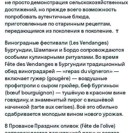
не просто демонстрация сельскохозяйственных
достижений, но прежде всего возможность
попробовать аутентичные блюда,
приготовленные по старинным рецептам,
передающимся из поколения в поколение. 🍷
Виноградные фестивали (Les Vendanges)
Бургундии, Шампани и Бордо сопровождаются
особыми кулинарными ритуалами. Во время
Fête des Vendanges в Бургундии традиционный
обед виноградарей — «repas du vigneron» —
включает гужер (gougère) — воздушные
профитроли с сыром грюйер, беф бургиньон
(bœuf bourguignon) — тушёную в красном вине
говядину, и знаменитый пирог с вишнёвой
начинкой (tarte aux cerises). Всё это обильно
сдабривается молодым вином нового урожая.
В Провансе Праздник оливок (Fête de l'olive)
сопровождается дегустацией разных сортов