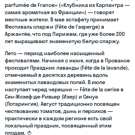
parfumée de France» («Клубника из Карпантра —
самая ароматная во Франции») — говорят
местные жители. В мае эстафету принимает
Фестиваль спаржи (Fête de l'asperge) в
Аржантёе, что под Парижем, где уже более 200
лет выращивают знаменитую белую спаржу.
Лето — период наиболее насыщенный
фестивалями. Начиная с июня, когда в Провансе
проходит Праздник лаванды (Fête de la lavande),
отмечаемый в десятках деревень вдоль
знаменитых лавандовых полей. В июле
наступает черед черешни — Fête de la cerise в
Сен-Жозеф-де-Ривьер (Изер) и Сенуа
(Лотарингия). Август традиционно посвящен
чествованию томатов, дынь и персиков —
практически в каждом регионе есть свой
локальный праздник, посвященный этим
плодам. 🍅