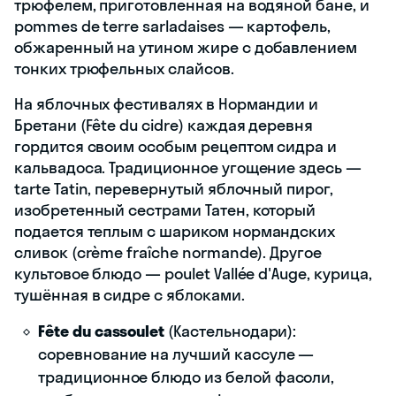
трюфелем, приготовленная на водяной бане, и
pommes de terre sarladaises — картофель,
обжаренный на утином жире с добавлением
тонких трюфельных слайсов.
На яблочных фестивалях в Нормандии и
Бретани (Fête du cidre) каждая деревня
гордится своим особым рецептом сидра и
кальвадоса. Традиционное угощение здесь —
tarte Tatin, перевернутый яблочный пирог,
изобретенный сестрами Татен, который
подается теплым с шариком нормандских
сливок (crème fraîche normande). Другое
культовое блюдо — poulet Vallée d'Auge, курица,
тушённая в сидре с яблоками.
Fête du cassoulet
(Кастельнодари):
соревнование на лучший кассуле —
традиционное блюдо из белой фасоли,