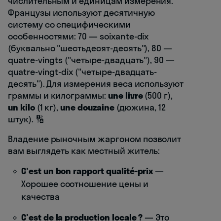
числительным и единицам измерения.
Французы используют десятичную
систему со специфическими
особенностями: 70 — soixante-dix
(буквально "шестьдесят-десять"), 80 —
quatre-vingts ("четыре-двадцать"), 90 —
quatre-vingt-dix ("четыре-двадцать-
десять"). Для измерения веса используют
граммы и килограммы:
une livre
(500 г),
un kilo
(1 кг),
une douzaine
(дюжина, 12
штук). 🔢
Владение рыночным жаргоном позволит
вам выглядеть как местный житель:
C'est un bon rapport qualité-prix
—
Хорошее соотношение цены и
качества
C'est de la production locale ?
— Это