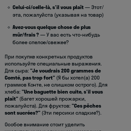
Celui-ci/celle-là, s'il vous plaît
— Этот/
эта, пожалуйста (указывая на товар)
Avez-vous quelque chose de plus
mûr/frais ?
— У вас есть что-нибудь
более спелое/свежее?
При покупке конкретных продуктов
используйте специальные выражения.
Для сыра:
"Je voudrais 200 grammes de
Comté, pas trop fort"
(Я бы хотел(а) 200
граммов Конте, не слишком острого). Для
хлеба:
"Une baguette bien cuite, s'il vous
plaît"
(Багет хорошей прожарки,
пожалуйста). Для фруктов:
"Ces pêches
sont sucrées?"
(Эти персики сладкие?).
Особое внимание стоит уделить