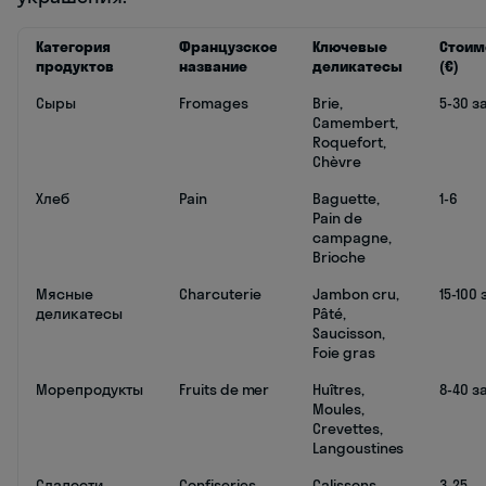
Категория
Французское
Ключевые
Стоим
продуктов
название
деликатесы
(€)
Сыры
Fromages
Brie,
5-30 з
Camembert,
Roquefort,
Chèvre
Хлеб
Pain
Baguette,
1-6
Pain de
campagne,
Brioche
Мясные
Charcuterie
Jambon cru,
15-100 
деликатесы
Pâté,
Saucisson,
Foie gras
Морепродукты
Fruits de mer
Huîtres,
8-40 з
Moules,
Crevettes,
Langoustines
Сладости
Confiseries
Calissons,
3-25