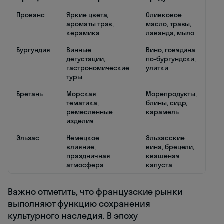
Прованс
Яркие цвета,
Оливковое
ароматы трав,
масло, травы,
керамика
лаванда, мыло
Бургундия
Винные
Вино, говядина
дегустации,
по-бургундски,
гастрономические
улитки
туры
Бретань
Морская
Морепродукты,
тематика,
блины, сидр,
ремесленные
карамель
изделия
Эльзас
Немецкое
Эльзасские
влияние,
вина, брецели,
праздничная
квашеная
атмосфера
капуста
Важно отметить, что французские рынки
выполняют функцию сохранения
культурного наследия. В эпоху