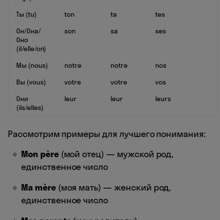
Ты (tu)
ton
ta
tes
Он/Она/
son
sa
ses
Оно
(il/elle/on)
Мы (nous)
notre
notre
nos
Вы (vous)
votre
votre
vos
Они
leur
leur
leurs
(ils/elles)
Рассмотрим примеры для лучшего понимания:
Mon père
(мой отец) — мужской род,
единственное число
Ma mère
(моя мать) — женский род,
единственное число