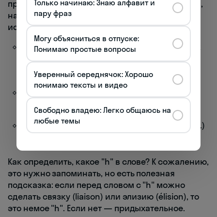
Только начинаю: Знаю алфавит и
придыхательного "h" (h aspiré). Перед словами,
пару фраз
начинающимися с придыхательного "h",
используются обычные формы ma, ta, sa:
Могу объясниться в отпуске:
Ma haine
pour les légumes. (Моя ненависть к
Понимаю простые вопросы
овощам.) — "haine" имеет придыхательное
"h"
Уверенный середнячок: Хорошо
понимаю тексты и видео
Ta honte
est visible. (Твой стыд виден.) —
"honte" с придыхательным "h"
Свободно владею: Легко общаюсь на
любые темы
Sa hache
est affûtée. (Его/её топор заострён.)
— "hache" с придыхательным "h"
Как определить, какое "h" в слове? К сожалению,
это нужно запоминать, но есть полезная
подсказка: если перед словом с "h" можно
сделать связку (liaison) или элизию (élision), то
это немое "h". Если нет — придыхательное.