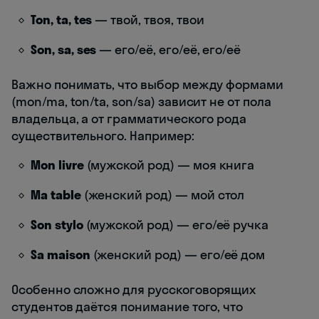
Ton, ta, tes
— твой, твоя, твои
Son, sa, ses
— его/её, его/её, его/её
Важно понимать, что выбор между формами
(mon/ma, ton/ta, son/sa) зависит не от пола
владельца, а от грамматического рода
существительного. Например:
Mon livre
(мужской род) — моя книга
Ma table
(женский род) — мой стол
Son stylo
(мужской род) — его/её ручка
Sa maison
(женский род) — его/её дом
Особенно сложно для русскоговорящих
студентов даётся понимание того, что