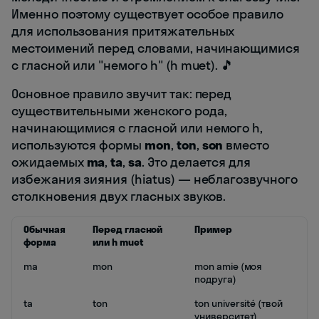
Именно поэтому существует особое правило
для использования притяжательных
местоимений перед словами, начинающимися
с гласной или "немого h" (h muet). 🎵
Основное правило звучит так: перед
существительными женского рода,
начинающимися с гласной или немого h,
используются формы
mon
,
ton
,
son
вместо
ожидаемых
ma
,
ta
,
sa
. Это делается для
избежания зияния (hiatus) — неблагозвучного
столкновения двух гласных звуков.
Обычная
Перед гласной
Пример
форма
или h muet
ma
mon
mon amie (моя
подруга)
ta
ton
ton université (твой
университет)