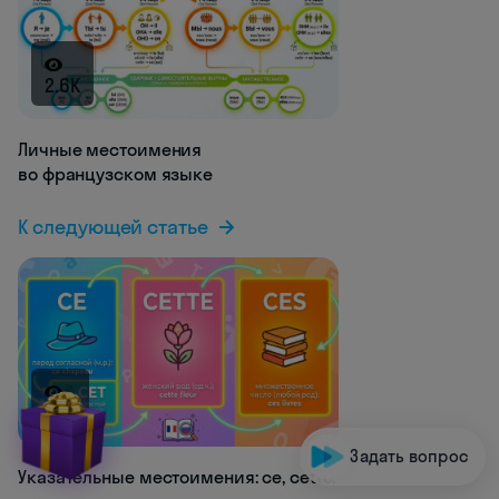
2.6K
Личные местоимения
во французском языке
К следующей статье
1.3K
Задать вопрос
Указательные местоимения: ce, cette,