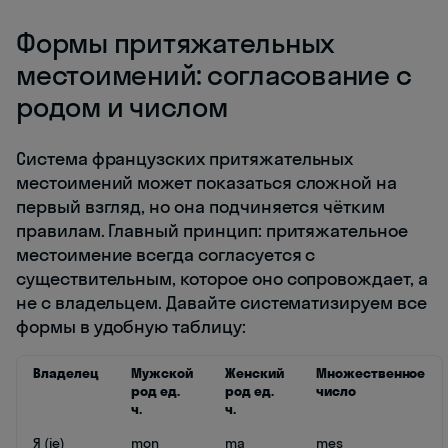
Формы притяжательных
местоимений: согласование с
родом и числом
Система французских притяжательных
местоимений может показаться сложной на
первый взгляд, но она подчиняется чётким
правилам. Главный принцип: притяжательное
местоимение всегда согласуется с
существительным, которое оно сопровождает, а
не с владельцем. Давайте систематизируем все
формы в удобную таблицу:
Владелец
Мужской
Женский
Множественное
род ед.
род ед.
число
ч.
ч.
Я (je)
mon
ma
mes