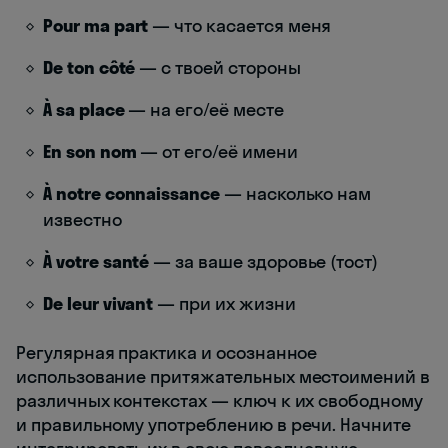
Pour ma part
— что касается меня
De ton côté
— с твоей стороны
À sa place
— на его/её месте
En son nom
— от его/её имени
À notre connaissance
— насколько нам
известно
À votre santé
— за ваше здоровье (тост)
De leur vivant
— при их жизни
Регулярная практика и осознанное
использование притяжательных местоимений в
различных контекстах — ключ к их свободному
и правильному употреблению в речи. Начните