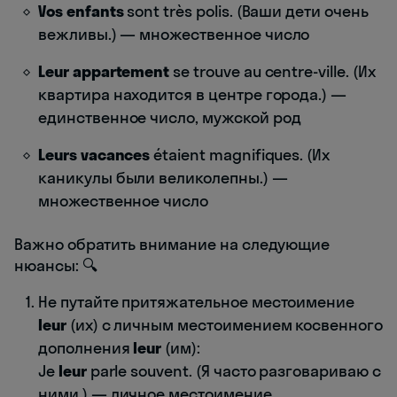
Vos enfants
sont très polis. (Ваши дети очень
вежливы.) — множественное число
Leur appartement
se trouve au centre-ville. (Их
квартира находится в центре города.) —
единственное число, мужской род
Leurs vacances
étaient magnifiques. (Их
каникулы были великолепны.) —
множественное число
Важно обратить внимание на следующие
нюансы: 🔍
Не путайте притяжательное местоимение
leur
(их) с личным местоимением косвенного
дополнения
leur
(им):
Je
leur
parle souvent. (Я часто разговариваю с
ними.) — личное местоимение