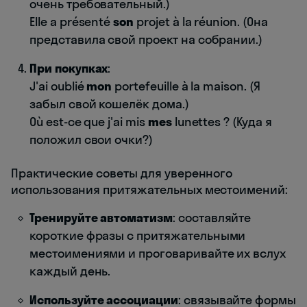
очень требовательный.)
Elle a présenté
son
projet à la réunion. (Она
представила свой проект на собрании.)
При покупках
:
J'ai oublié
mon
portefeuille à la maison. (Я
забыл свой кошелёк дома.)
Où est-ce que j'ai mis
mes
lunettes ? (Куда я
положил свои очки?)
Практические советы для уверенного
использования притяжательных местоимений:
Тренируйте автоматизм
: составляйте
короткие фразы с притяжательными
местоимениями и проговаривайте их вслух
каждый день.
Используйте ассоциации
: связывайте формы