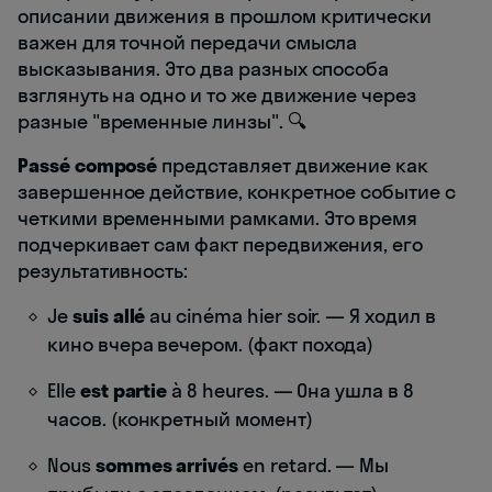
описании движения в прошлом критически
важен для точной передачи смысла
высказывания. Это два разных способа
взглянуть на одно и то же движение через
разные "временные линзы". 🔍
Passé composé
представляет движение как
завершенное действие, конкретное событие с
четкими временными рамками. Это время
подчеркивает сам факт передвижения, его
результативность:
Je
suis allé
au cinéma hier soir. — Я ходил в
кино вчера вечером. (факт похода)
Elle
est partie
à 8 heures. — Она ушла в 8
часов. (конкретный момент)
Nous
sommes arrivés
en retard. — Мы