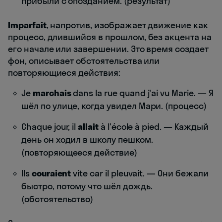
прибыли с опозданием. (результат)
Imparfait
, напротив, изображает движение как
процесс, длившийся в прошлом, без акцента на
его начале или завершении. Это время создает
фон, описывает обстоятельства или
повторяющиеся действия:
Je
marchais
dans la rue quand j'ai vu Marie. — Я
шёл по улице, когда увидел Мари. (процесс)
Chaque jour, il
allait
à l'école à pied. — Каждый
день он ходил в школу пешком.
(повторяющееся действие)
Ils
couraient
vite car il pleuvait. — Они бежали
быстро, потому что шёл дождь.
(обстоятельство)