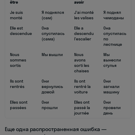
être
avoir
Je suis
Я поднялся
J'ai monté
Я поднял
monté
(сам)
les valises
чемоданы
Elle est
Она
Elle a
Она
descendue
спустилась
descendu
спустилась
(сама)
l'escalier
по
лестнице
Nous
Мы вышли
Nous
Мы
sommes
avons
вынесли
sortis
sorti les
стулья
chaises
Ils sont
Они
Ils ont
Они
rentrés
вернулись
rentré la
загнали
домой
voiture
машину
Elles sont
Они
Elles ont
Они
passées
прошли
passé la
провели
journée
день
Еще одна распространенная ошибка —