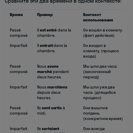
Сравните эти два времени в одном контексте:
Время
Пример
Контекст
использования
Passé
Il
est entré
dans la
Он вошёл в комнату.
composé
chambre.
(факт действия)
Imparfait
Il
entrait
dans la
Он входил в
chambre.
комнату. (процесс
входа)
Passé
Nous
avons
Мы шли два часа.
composé
marché
pendant
(законченный
deux heures.
период)
Imparfait
Nous
marchions
Мы шли уже два
depuis deux
часа. (длящийся
heures.
процесс)
Passé
Ils
sont sortis
à
Они вышли в
composé
midi.
полдень.
(конкретное время)
Imparfait
Ils
sortaient
Они всегда