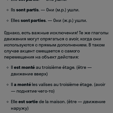
Ils
sont partis
. — Они (м.р.) ушли.
Elles
sont parties
. — Они (ж.р.) ушли.
Однако, есть важные исключения! Те же глаголы
движения могут спрягаться с avoir, когда они
используются с прямым дополнением. В таком
случае акцент смещается с самого
перемещения на объект действия:
Il
est monté
au troisième étage. (être —
движение вверх)
Il
a monté
les valises au troisième étage. (avoir
— поднятие чего-то)
Elle
est sortie
de la maison. (être — движение
наружу)