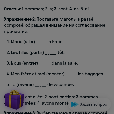
Ответы:
1. sommes; 2. a; 3. sont; 4. as; 5. ai.
Упражнение 2:
Поставьте глаголы в passé
composé, обращая внимание на согласование
причастий.
Marie (aller) _____ à Paris.
Les filles (partir) _____ tôt.
Nous (entrer) _____ dans la salle.
Mon frère et moi (monter) _____ les bagages.
Tu (revenir) _____ de vacances.
Ответы:
1. est allée; 2. sont parties; 3. sommes
entrés/entrées; 4. avons monté; 5. es revenu(e).
Задать вопрос
Упражнение 3:
Выберите между passé composé