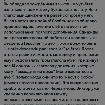
Он обладал врождённым языковым чутьём и
схватывал грамматику буквально на лету. Но с
глаголами движения в passé composé у него
была настоящая война! Особенно его сбивало
правило переключения с être на avoir при
использовании прямого дополнения. Однажды
во время контрольной работы он написал "J'ai
descendu l'escalier" (с avoir), хотя должно быть
"Je suis descendu par l'escalier" (с être). После
этого я решил изменить методику и предложил
ему представлять "дом глагола être", где живут
все 14 основных глаголов движения, которые
могут "выходить из дома" (использоваться с
avoir), только когда они что-то "несут с собой"
(имеют прямое дополнение). Эта визуализация
сработала безотказно! Через месяц Виктор уже
уверенно переключался между
вспомогательными глаголами, а его рассказы о