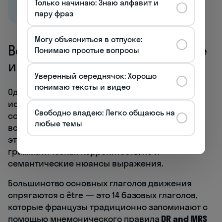
Только начинаю: Знаю алфавит и
пару фраз
Могу объясниться в отпуске:
Вспомогательные глаголы être
Понимаю простые вопросы
и avoir с глаголами движения
Уверенный середнячок: Хорошо
понимаю тексты и видео
Одна из главных сложностей при
использовании глаголов движения в passé
Свободно владею: Легко общаюсь на
composé — правильный выбор
любые темы
вспомогательного глагола: être или avoir. От
этого выбора зависит не только
грамматическая корректность, но и
семантические нюансы выражения.
Большинство основных глаголов движения
спрягаются с être — это 14 базовых глаголов,
которые французы традиционно запоминают с
помощью мнемонического правила
DR and MRS