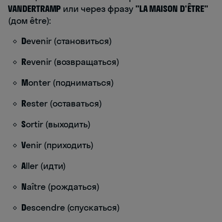
VANDERTRAMP
или через фразу
"LA MAISON D'ÊTRE"
(дом être):
D
evenir (становиться)
R
evenir (возвращаться)
M
onter (подниматься)
R
ester (оставаться)
S
ortir (выходить)
V
enir (приходить)
A
ller (идти)
N
aître (рождаться)
D
escendre (спускаться)