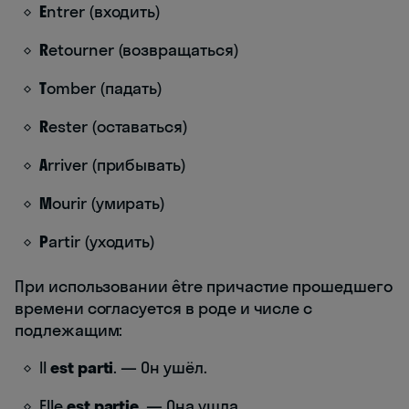
E
ntrer (входить)
R
etourner (возвращаться)
T
omber (падать)
R
ester (оставаться)
A
rriver (прибывать)
M
ourir (умирать)
P
artir (уходить)
При использовании être причастие прошедшего
времени согласуется в роде и числе с
подлежащим:
Il
est parti
. — Он ушёл.
Elle
est partie
. — Она ушла.