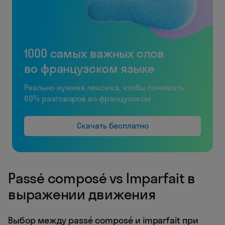
1000 самых важных слов
во французском языке
Реально нужная лексика, чтобы понимать
60% разговоров во французском
Скачать бесплатно
Passé composé vs Imparfait в
выражении движения
Выбор между passé composé и imparfait при