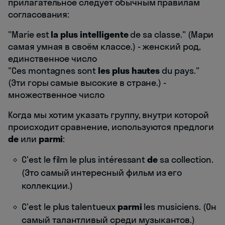
прилагательное следует обычным правилам
согласования:
"Marie est
la plus intelligente
de sa classe." (Мари
самая умная в своём классе.) - женский род,
единственное число
"Ces montagnes sont
les plus hautes
du pays."
(Эти горы самые высокие в стране.) -
множественное число
Когда мы хотим указать группу, внутри которой
происходит сравнение, используются предлоги
de
или
parmi
:
C'est le film le plus intéressant
de
sa collection.
(Это самый интересный фильм из его
коллекции.)
C'est le plus talentueux
parmi
les musiciens. (Он
самый талантливый среди музыкантов.)