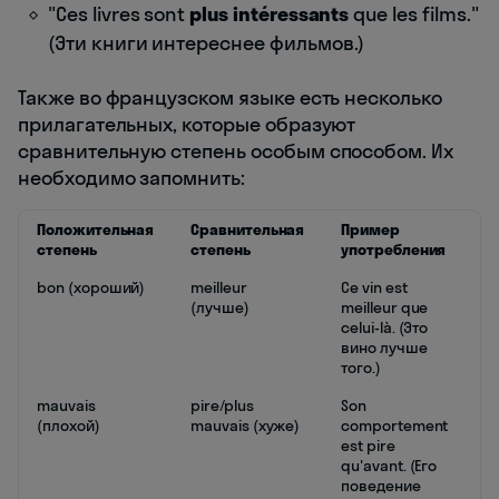
"Ces livres sont
plus intéressants
que les films."
(Эти книги интереснее фильмов.)
Также во французском языке есть несколько
прилагательных, которые образуют
сравнительную степень особым способом. Их
необходимо запомнить:
Положительная
Сравнительная
Пример
степень
степень
употребления
bon (хороший)
meilleur
Ce vin est
(лучше)
meilleur que
celui-là. (Это
вино лучше
того.)
mauvais
pire/plus
Son
(плохой)
mauvais (хуже)
comportement
est pire
qu'avant. (Его
поведение