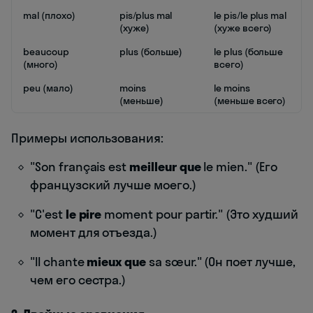
mal (плохо)
pis/plus mal
le pis/le plus mal
(хуже)
(хуже всего)
beaucoup
plus (больше)
le plus (больше
(много)
всего)
peu (мало)
moins
le moins
(меньше)
(меньше всего)
Примеры использования:
"Son français est
meilleur que
le mien." (Его
французский лучше моего.)
"C'est
le pire
moment pour partir." (Это худший
момент для отъезда.)
"Il chante
mieux que
sa sœur." (Он поет лучше,
чем его сестра.)