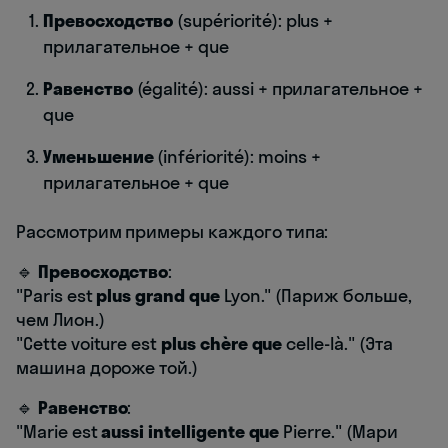
Превосходство
(supériorité): plus +
прилагательное + que
Равенство
(égalité): aussi + прилагательное +
que
Уменьшение
(infériorité): moins +
прилагательное + que
Рассмотрим примеры каждого типа:
🔹
Превосходство
:
"Paris est
plus grand que
Lyon." (Париж больше,
чем Лион.)
"Cette voiture est
plus chère que
celle-là." (Эта
машина дороже той.)
🔹
Равенство
:
"Marie est
aussi intelligente que
Pierre." (Мари