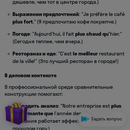
дешевле, чем тот в центре города.)
Выражении предпочтений
: "Je préfère le café
plus fort
." (Я предпочитаю кофе покрепче.)
Погоде
: "Aujourd'hui, il fait
plus chaud qu'
hier."
(Сегодня теплее, чем вчера.)
Ресторанах и еде
: "C'est
le meilleur
restaurant
de la ville!" (Это лучший ресторан в городе!)
В деловом контексте
В профессиональной среде сравнительные
конструкции помогают:
Проводить анализ
: "Notre entreprise est
plus
performante que
l'année dernière." (Наша
Задать вопрос
компания работает эффективнее, чем в
прошлом году.)