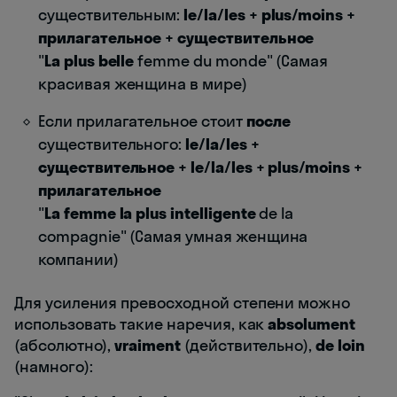
существительным:
le/la/les + plus/moins +
прилагательное + существительное
"
La plus belle
femme du monde" (Самая
красивая женщина в мире)
Если прилагательное стоит
после
существительного:
le/la/les +
существительное + le/la/les + plus/moins +
прилагательное
"
La femme la plus intelligente
de la
compagnie" (Самая умная женщина
компании)
Для усиления превосходной степени можно
использовать такие наречия, как
absolument
(абсолютно),
vraiment
(действительно),
de loin
(намного):