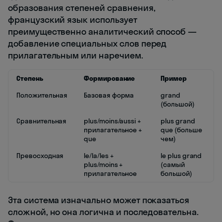
образования степеней сравнения,
французский язык использует
преимущественно аналитический способ —
добавление специальных слов перед
прилагательным или наречием.
Степень
Формирование
Пример
Положительная
Базовая форма
grand
(большой)
Сравнительная
plus/moins/aussi +
plus grand
прилагательное +
que (больше
que
чем)
Превосходная
le/la/les +
le plus grand
plus/moins +
(самый
прилагательное
большой)
Эта система изначально может показаться
сложной, но она логична и последовательна.