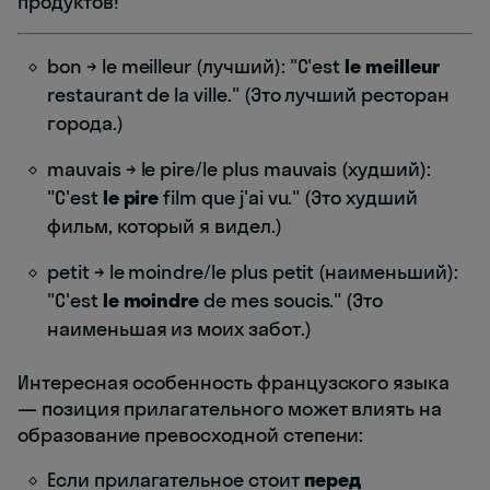
продуктов!
bon → le meilleur (лучший): "C'est
le meilleur
restaurant de la ville." (Это лучший ресторан
города.)
mauvais → le pire/le plus mauvais (худший):
"C'est
le pire
film que j'ai vu." (Это худший
фильм, который я видел.)
petit → le moindre/le plus petit (наименьший):
"C'est
le moindre
de mes soucis." (Это
наименьшая из моих забот.)
Интересная особенность французского языка
— позиция прилагательного может влиять на
образование превосходной степени:
Если прилагательное стоит
перед