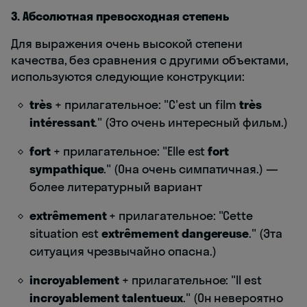
3. Абсолютная превосходная степень
Для выражения очень высокой степени
качества, без сравнения с другими объектами,
используются следующие конструкции:
très
+ прилагательное: "C'est un film
très
intéressant
." (Это очень интересный фильм.)
fort
+ прилагательное: "Elle est
fort
sympathique
." (Она очень симпатичная.) —
более литературный вариант
extrêmement
+ прилагательное: "Cette
situation est
extrêmement dangereuse
." (Эта
ситуация чрезвычайно опасна.)
incroyablement
+ прилагательное: "Il est
incroyablement talentueux
." (Он невероятно