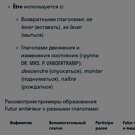
Être
используется с:
Возвратными глаголами:
se
lever
(вставать),
se laver
(мыться)
Глаголами движения и
изменения состояния (группа
DR. MRS. P. VANDERTRAMP):
descendre
(спускаться),
monter
(подниматься),
naître
(рождаться)
Рассмотрим примеры образования
Futur antérieur с разными глаголами:
Инфинитив
Вспомогательный
Participe
Futur 
глагол
passé
е лицо