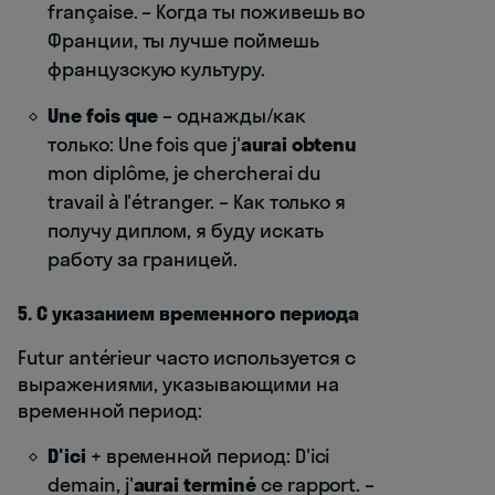
française. – Когда ты поживешь во
Франции, ты лучше поймешь
французскую культуру.
Une fois que
– однажды/как
только: Une fois que j'
aurai obtenu
mon diplôme, je chercherai du
travail à l'étranger. – Как только я
получу диплом, я буду искать
работу за границей.
5. С указанием временного периода
Futur antérieur часто используется с
выражениями, указывающими на
временной период:
D'ici
+ временной период: D'ici
demain, j'
aurai terminé
ce rapport. –