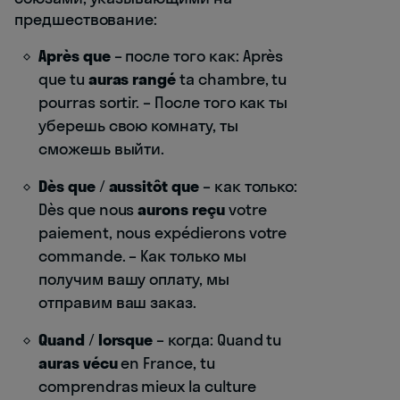
предшествование:
Après que
– после того как: Après
que tu
auras rangé
ta chambre, tu
pourras sortir. – После того как ты
уберешь свою комнату, ты
сможешь выйти.
Dès que
/
aussitôt que
– как только:
Dès que nous
aurons reçu
votre
paiement, nous expédierons votre
commande. – Как только мы
получим вашу оплату, мы
отправим ваш заказ.
Quand
/
lorsque
– когда: Quand tu
auras vécu
en France, tu
comprendras mieux la culture