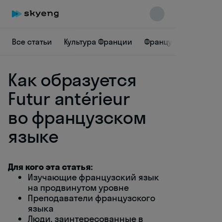
Все статьи
Культура Франции
Французская грамм
Как образуется
Futur antérieur
во французском
языке
Skyeng Chat
online
Для кого эта статья:
Изучающие французский язык
на продвинутом уровне
Преподаватели французского
языка
Люди, заинтересованные в