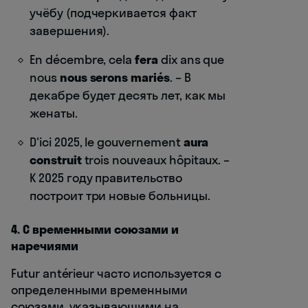
учёбу (подчеркивается факт
завершения).
En décembre, cela
fera
dix ans que
nous
nous serons mariés
. – В
декабре будет десять лет, как мы
женаты.
D'ici 2025, le gouvernement
aura
construit
trois nouveaux hôpitaux. –
К 2025 году правительство
построит три новые больницы.
4. С временными союзами и
наречиями
Futur antérieur часто используется с
определенными временными
союзами, указывающими на