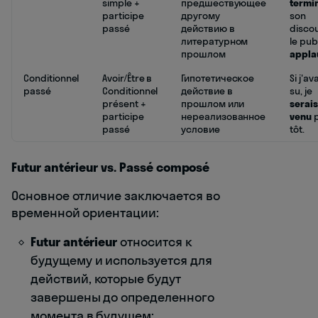
simple +
предшествующее
termi
participe
другому
son
passé
действию в
discou
литературном
le pub
прошлом
appla
Conditionnel
Avoir/Être в
Гипотетическое
Si j'av
passé
Conditionnel
действие в
su, je
présent +
прошлом или
serais
participe
нереализованное
venu
p
passé
условие
tôt.
Futur antérieur vs. Passé composé
Основное отличие заключается во
временной ориентации:
Futur antérieur
относится к
будущему и используется для
действий, которые будут
завершены до определенного
момента в будущем: