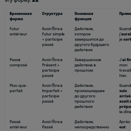
Временная
Структура
Основная
Прим
форма
функция
Futur
Avoir/Être в
Действие,
Quan
antérieur
Futur simple
которое
j'
aurai
+ participe
завершится до
je
sort
passé
другого будущего
действия
Passé
Avoir/Être в
Завершенное
J'
ai fi
composé
Présent +
действие в
mon
participe
прошлом
travail
passé
hier.
Plus-que-
Avoir/Être в
Действие,
Quand
parfait
Imparfait +
произошедшее
suis
participe
до другого
arrivé
passé
прошлого
avait 
действия
prépa
le dîne
Passé
Avoir/Être в
Действие,
Après 
antérieur
Passé
непосредственно
eut