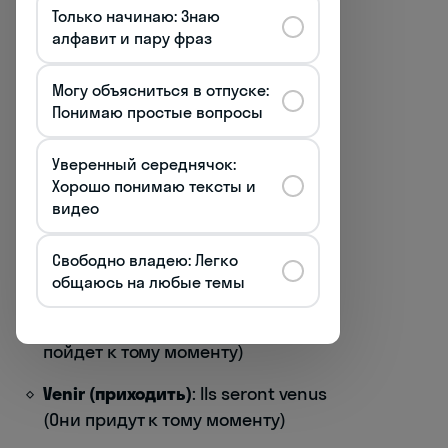
При образовании Futur antérieur для
Только начинаю: Знаю
возвратных глаголов важно помнить
алфавит и пару фраз
о местоимении и согласовании
причастия:
Могу объясниться в отпуске:
Понимаю простые вопросы
Se préparer (готовиться)
: Je me serai
préparé(e) (Я подготовлюсь к тому
Уверенный середнячок:
моменту)
Хорошо понимаю тексты и
видео
Для глаголов, требующих être как
вспомогательный, не забывайте о
согласовании причастия с
Свободно владею: Легко
общаюсь на любые темы
подлежащим:
Aller (идти)
: Elle sera allée (Она
пойдет к тому моменту)
Venir (приходить)
: Ils seront venus
(Они придут к тому моменту)