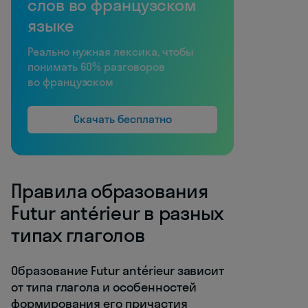
слов во французском
языке
Реально нужная лексика, чтобы
понимать 60% разговоров
во французском
Скачать бесплатно
Правила образования
Futur antérieur в разных
типах глаголов
Образование Futur antérieur зависит
от типа глагола и особенностей
формирования его причастия