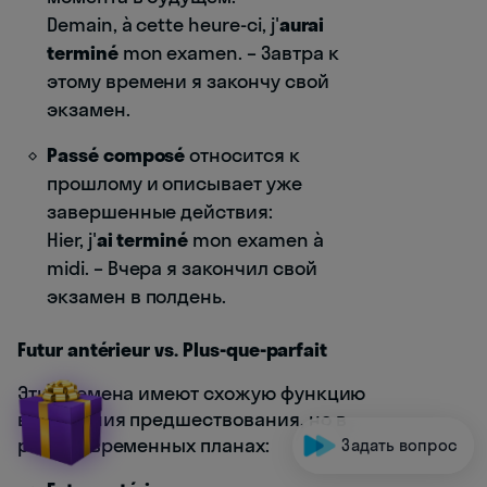
Demain, à cette heure-ci, j'
aurai
terminé
mon examen. – Завтра к
этому времени я закончу свой
экзамен.
Passé composé
относится к
прошлому и описывает уже
завершенные действия:
Hier, j'
ai terminé
mon examen à
midi. – Вчера я закончил свой
экзамен в полдень.
Futur antérieur vs. Plus-que-parfait
Эти времена имеют схожую функцию
выражения предшествования, но в
разных временных планах:
Задать вопрос