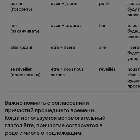
parler
avoir → j'aurai
parlé
j'aurai
(говорить)
буду 
сказа
finir
avoir → tu auras
fini
tu aur
(заканчивать)
будеш
закон
aller (идти)
être → il sera
allé
il sera
будет
ушед
se réveiller
être → nous nous
réveillés
nous 
(просыпаться)
serons
réveil
будем
прос
Важно помнить о согласовании
причастий прошедшего времени.
Когда используется вспомогательный
глагол être, причастие согласуется в
роде и числе с подлежащим: