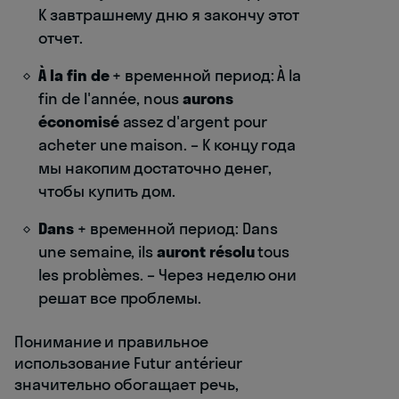
К завтрашнему дню я закончу этот
отчет.
À la fin de
+ временной период: À la
fin de l'année, nous
aurons
économisé
assez d'argent pour
acheter une maison. – К концу года
мы накопим достаточно денег,
чтобы купить дом.
Dans
+ временной период: Dans
une semaine, ils
auront résolu
tous
les problèmes. – Через неделю они
решат все проблемы.
Понимание и правильное
использование Futur antérieur
значительно обогащает речь,