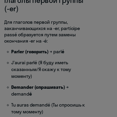
Глаголы первой группы
(-er)
Для глаголов первой группы,
заканчивающихся на -er, participe
passé образуется путем замены
окончания -er на -é:
Parler (говорить)
→ parl
é
J'aurai parlé (Я буду иметь
сказанным/Я скажу к тому
моменту)
Demander (спрашивать)
→
demand
é
Tu auras demandé (Ты спросишь к
тому моменту)