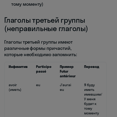
тому моменту)
Глаголы третьей группы
(неправильные глаголы)
Глаголы третьей группы имеют
различные формы причастий,
которые необходимо запомнить:
Инфинитив
Participe
Пример
Перевод
passé
Futur
antérieur
avoir
eu
J'aurai
Я буду
(иметь)
eu
иметь
имевшим/
У меня
будет к
тому
моменту