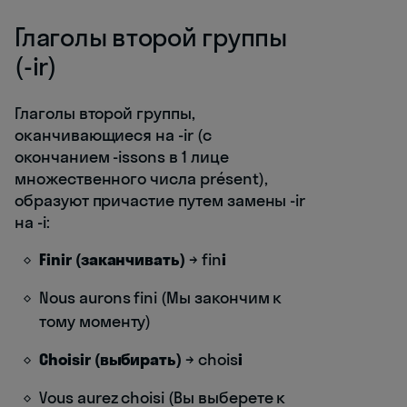
Глаголы второй группы
(-ir)
Глаголы второй группы,
оканчивающиеся на -ir (с
окончанием -issons в 1 лице
множественного числа présent),
образуют причастие путем замены -ir
на -i:
Finir (заканчивать)
→ fin
i
Nous aurons fini (Мы закончим к
тому моменту)
Choisir (выбирать)
→ chois
i
Vous aurez choisi (Вы выберете к