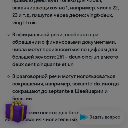
правило действует только для чисел,
заканчивающихся на 1, например, числа 22,
23 и т.д. пишутся через дефис: vingt-deux,
vingt-trois
В официальной речи, особенно при
обращении с финансовыми документами,
числа могут произноситься по цифрам для
большей ясности: 251 – deux-cinq-un вместо
deux cent cinquante et un
В разговорной речи могут использоваться
сокращения, например, soixante-dix иногда
сокращают до septante в Швейцарии и
Бельгии
Практические советы для беглого
Задать вопрос
использования числительных: