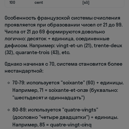
100
cent
[sɑ̃]
Особенность французской системы счисления
проявляется при образовании чисел от 21 до 99.
Числа от 21 до 69 формируются довольно
логично: десяток + единица, соединенные
дефисом. Например: vingt-et-un (21), trente-deux
(32), quarante-trois (43), etc.
Однако начиная с 70, система становится более
нестандартной:
70-79: используется "soixante" (60) + единицы.
Например, 71 = soixante-et-onze (буквально:
"шестьдесят и одиннадцать")
80-89: используется "quatre-vingts"
(дословно "четыре двадцатки") + единицы.
Например, 85 = quatre-vingt-cinq