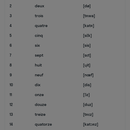
2
deux
[dø]
3
trois
[tʀwa]
4
quatre
[katʀ]
5
cinq
[sɛ̃k]
6
six
[sis]
7
sept
[sɛt]
8
huit
[ɥit]
9
neuf
[nœf]
10
dix
[dis]
11
onze
[ɔ̃z]
12
douze
[duz]
13
treize
[tʀɛz]
14
quatorze
[katɔʀz]