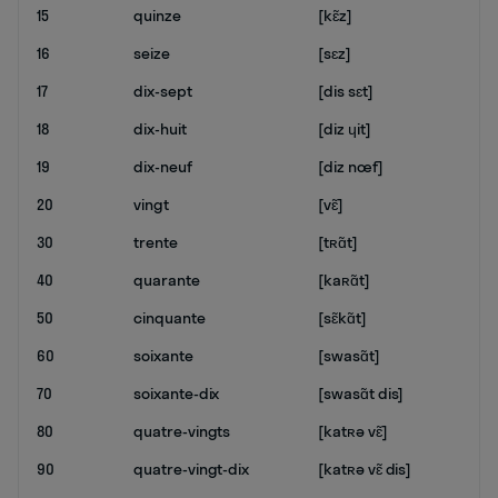
15
quinze
[kɛ̃z]
16
seize
[sɛz]
17
dix-sept
[dis sɛt]
18
dix-huit
[diz ɥit]
19
dix-neuf
[diz nœf]
20
vingt
[vɛ̃]
30
trente
[tʀɑ̃t]
40
quarante
[kaʀɑ̃t]
50
cinquante
[sɛ̃kɑ̃t]
60
soixante
[swasɑ̃t]
70
soixante-dix
[swasɑ̃t dis]
80
quatre-vingts
[katʀə vɛ̃]
90
quatre-vingt-dix
[katʀə vɛ̃ dis]