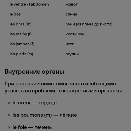
le ventre / l'abdomen
живот
le dos
спина
les bras (m)
руки (от плеча до кисти)
les mains (f)
кисти рук
les jambes (f)
ноги
les pieds (m)
ступни
Внутренние органы
При описании симптомов часто необходимо
указать на проблемы с конкретными органами:
le cœur — сердце
les poumons (m) — лёгкие
le foie — печень