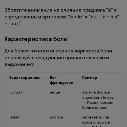
Обратите внимание на слияние предлога "à" с
определенным артиклем: "à + le" = "au", "à + les"
= "aux".
Характеристика боли
Для более точного описания характера боли
используйте следующие прилагательные и
выражения:
Характеристика
По-
Пример
французски
Острая
aiguë
J'ai une douleur
aiguë dans le dos.
— У меня острая
боль в спине.
Тупая
sourde
Je ressens une
douleur sourde