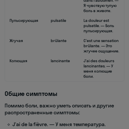
dans l'abdomen. —
Я чувствую тупую
боль в животе.
Пульсирующая
pulsatile
La douleur est
pulsatile. — Боль
пульсирующая.
Жгучая
brûlante
C'est une sensation
brûlante. — Это
жгучее ощущение.
Колющая
lancinante
J'ai des douleurs
lancinantes. — У
меня колющие
боли.
Общие симптомы
Помимо боли, важно уметь описать и другие
распространенные симптомы:
J'ai de la fièvre. — У меня температура.