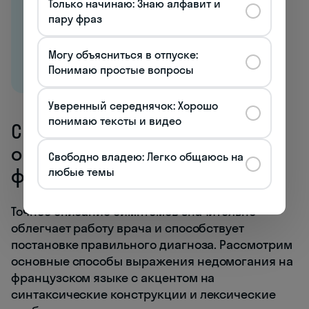
Только начинаю: Знаю алфавит и
пару фраз
Могу объясниться в отпуске:
Понимаю простые вопросы
Уверенный середнячок: Хорошо
понимаю тексты и видео
Симптомы и болезни: как
описать недомогание по-
Свободно владею: Легко общаюсь на
французски
любые темы
Точное описание симптомов значительно
облегчает работу врача и способствует
постановке правильного диагноза. Рассмотрим
основные способы выражения недомогания на
французском языке с акцентом на
синтаксические конструкции и лексические