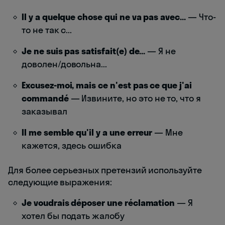
Il y a quelque chose qui ne va pas avec...
— Что-
то не так с...
Je ne suis pas satisfait(e) de...
— Я не
доволен/довольна...
Excusez-moi, mais ce n'est pas ce que j'ai
commandé
— Извините, но это не то, что я
заказывал
Il me semble qu'il y a une erreur
— Мне
кажется, здесь ошибка
Для более серьезных претензий используйте
следующие выражения:
Je voudrais déposer une réclamation
— Я
хотел бы подать жалобу