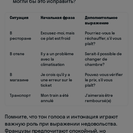
могли бы это исправить?
Ситуация
Начальная фраза
Дополнительное
выражение
В
Excusez-moi, mais
Pourriez-vous le
ресторане
ce plat est froid
réchauffer, s'il vous
plaît?
В отеле
Il y a un problème
Serait-il possible de
avec la
changer de
climatisation
chambre?
В
Je crois qu'il y a
Pouvez-vous vérifier
магазине
une erreur sur le
le prix, s'il vous
ticket
plaît?
Транспорт
Mon train a été
J'aimerais être
annulé
remboursé(e)
Помните, что тон голоса и интонация играют
важную роль при выражении недовольства.
Французы предпочитают спокойный, но