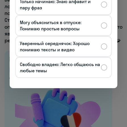
Только начинаю: Знаю алфавит и
логическую аргументацию и
пару фраз
последовательность изложения.
Структурируйте свою жалобу четко: сначала
Могу объясниться в отпуске:
опишите проблему, затем объясните, почему это
Понимаю простые вопросы
является проблемой, и, наконец, предложите
решение или укажите ожидаемый результат. 🧩
Уверенный середнячок: Хорошо
понимаю тексты и видео
Все курсы французского
Свободно владею: Легко общаюсь на
Начните говорить
любые темы
с первого урока →