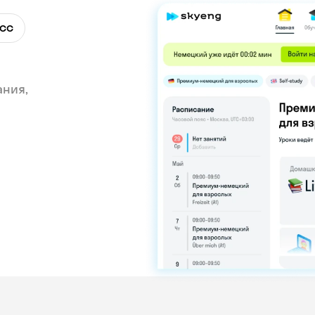
сс
ания,