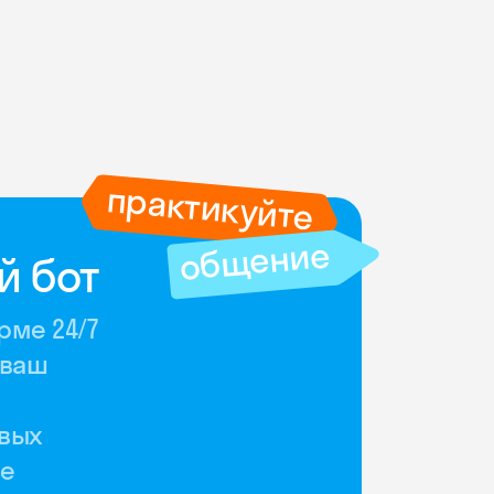
практикуйте
общение
й бот
рме 24/7
 ваш
ивых
те