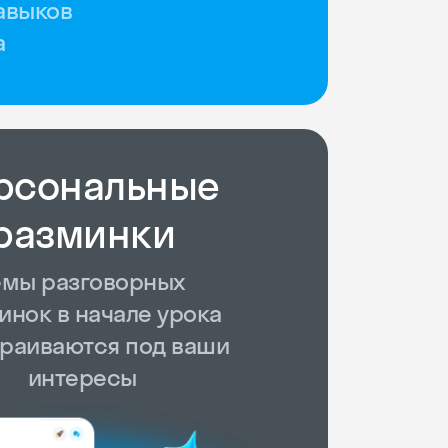
авыков
а
рсональные
разминки
емы разговорных
инок в начале урока
раиваются под ваши
интересы