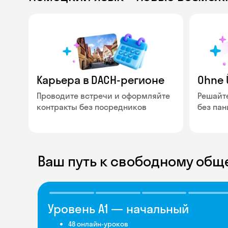
Карьера в DACH-регионе
Ohne 
Проводите встречи и оформляйте
Решайт
контракты без посредников
без па
Ваш путь к свободному общ
Уровень А1 — начальный
Уровень А2 — базовый
Уровень B1 — средний
Уровень B2 —
Уровень С1 — высокий
Уровень С2 —
выше среднего
свободное владение
48 онлайн-уроков
48 онлайн-уроков
60 онлайн-уроков
52 онлайн-урока