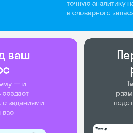
точную аналитику н
и словарного запас
д ваш
Пе
ос
ему — и
Т
 создаст
разм
 с заданиями
подст
я вас