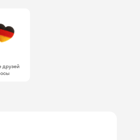
е друзей
росы
Skyeng Chat
online