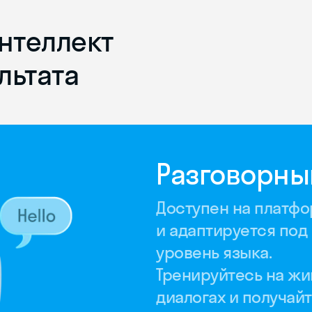
нтеллект
льтата
Разговорны
Доступен на платфо
и адаптируется под
уровень языка.
Тренируйтесь на ж
диалогах и получай