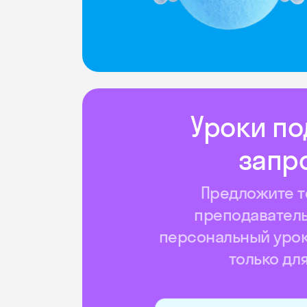
Уроки по
запр
Предложите т
преподаватель
персональный урок
только дл