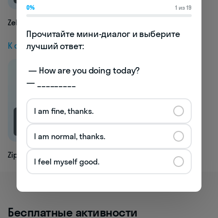
0%
1 из 19
Zebra
Прочитайте мини-диалог и выберите 
К следующей статье
лучший ответ:

 — How are you doing today? 

— _________
I am fine, thanks.
2.3K
I am normal, thanks.
Zip
I feel myself good.
Бесплатные активности