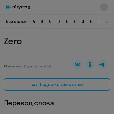
Все статьи
A
B
C
D
E
F
G
H
I
J
Zero
Skyeng Chat
online
Обновлено: 23 декабря 2024
Содержание статьи
Перевод слова