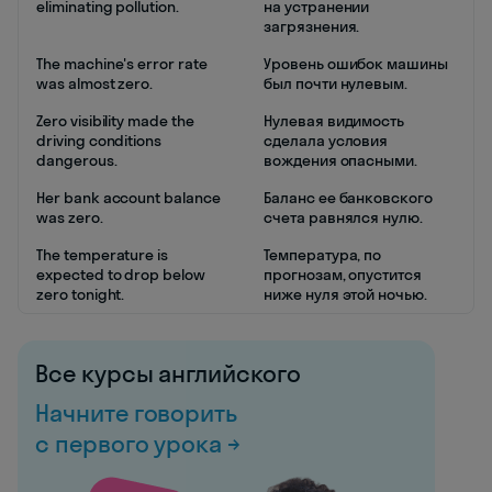
eliminating pollution.
на устранении
загрязнения.
The machine's error rate
Уровень ошибок машины
was almost zero.
был почти нулевым.
Zero visibility made the
Нулевая видимость
driving conditions
сделала условия
dangerous.
вождения опасными.
Her bank account balance
Баланс ее банковского
was zero.
счета равнялся нулю.
The temperature is
Температура, по
expected to drop below
прогнозам, опустится
zero tonight.
ниже нуля этой ночью.
Все курсы английского
Начните говорить
с первого урока →