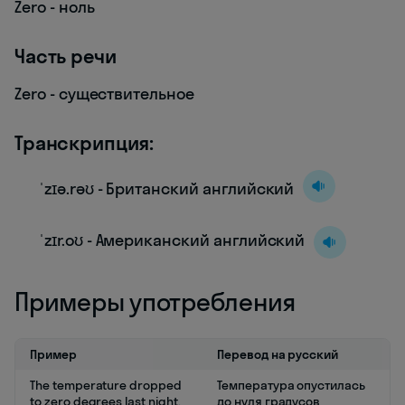
Zero - ноль
Часть речи
Zero - существительное
Транскрипция:
ˈzɪə.rəʊ - Британский английский
ˈzɪr.oʊ - Американский английский
Примеры употребления
Пример
Перевод на русский
The temperature dropped
Температура опустилась
to zero degrees last night.
до нуля градусов