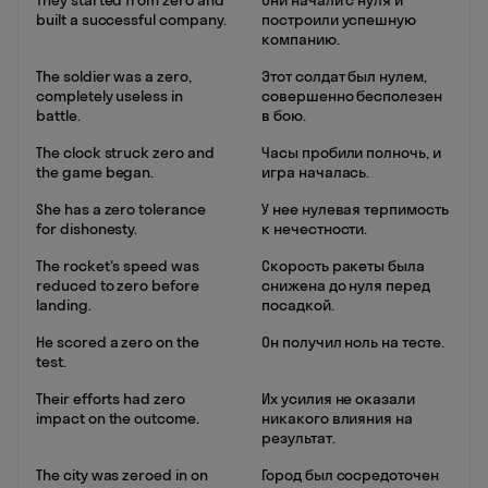
They started from zero and
Они начали с нуля и
built a successful company.
построили успешную
компанию.
The soldier was a zero,
Этот солдат был нулем,
completely useless in
совершенно бесполезен
battle.
в бою.
The clock struck zero and
Часы пробили полночь, и
the game began.
игра началась.
She has a zero tolerance
У нее нулевая терпимость
for dishonesty.
к нечестности.
The rocket's speed was
Скорость ракеты была
reduced to zero before
снижена до нуля перед
landing.
посадкой.
He scored a zero on the
Он получил ноль на тесте.
test.
Their efforts had zero
Их усилия не оказали
impact on the outcome.
никакого влияния на
результат.
The city was zeroed in on
Город был сосредоточен