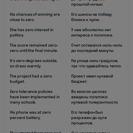
прошлой ночью.
His chances of winning are
Его шансы на победу
close to zero.
близки к нулю.
She has zero interest in
У нее абсолютно нет
politics.
интереса к политике.
The score remained zero-
Счет оставался ноль-ноль
zero until the final minute.
до последней минуты.
It's zero degrees outside,
На улице ноль градусов,
so dress warmly.
так что одевайтесь тепло.
The project had a zero
Проект имел нулевой
budget.
бюджет.
Zero tolerance policies
Во многих школах
have been implemented in
введены политики
many schools.
нулевой толерантности.
His phone was at zero
Его телефон был
percent battery.
разряжен до нуля
процентов.