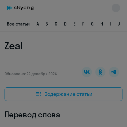
Все статьи
A
B
C
D
E
F
G
H
I
J
Zeal
Skyeng Chat
online
Обновлено: 22 декабря 2024
Содержание статьи
Перевод слова