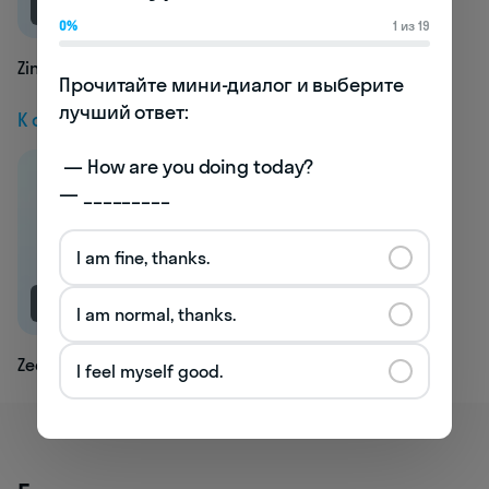
NEW
0%
1 из 19
Zing
Прочитайте мини-диалог и выберите 
лучший ответ:

К следующей статье
 — How are you doing today? 

— _________
I am fine, thanks.
NEW
I am normal, thanks.
Zed
I feel myself good.