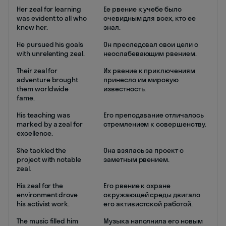
Her zeal for learning
Ее рвение к учебе было
was evident to all who
очевидным для всех, кто ее
knew her.
знал.
He pursued his goals
Он преследовал свои цели с
with unrelenting zeal.
неослабевающим рвением.
Their zeal for
Их рвение к приключениям
adventure brought
принесло им мировую
them worldwide
известность.
fame.
His teaching was
Его преподавание отличалось
marked by a zeal for
стремлением к совершенству.
excellence.
She tackled the
Она взялась за проект с
project with notable
заметным рвением.
zeal.
His zeal for the
Его рвение к охране
environment drove
окружающей среды двигало
his activist work.
его активистской работой.
The music filled him
Музыка наполнила его новым