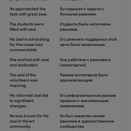
He approached the
Он подошел к задаче с
task with great zeal.
большим рвением.
The students were
Студенты были наполнены
filled with zeal.
рвением.
His zeal in advocating
Его рвение в поддержке этой
for the cause was
цели было похвальным.
commendable.
She worked with zeal
Она работала с рвением и
and dedication.
самоотдачей.
The zeal of the
Рвение волонтеров было
volunteers was
вдохновляющим.
inspiring.
His reformist zeal led
Его реформаторское рвение
to significant
привело к значительным
changes.
изменениям.
He was known for his
Он был известен своим
zeal in the art
рвением в художественном
community.
сообществе.