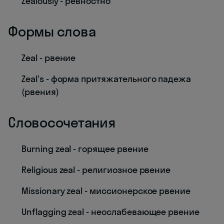
Zealously - ревностно
Формы слова
Zeal - рвение
Zeal's - форма притяжательного падежа
(рвения)
Словосочетания
Burning zeal - горящее рвение
Religious zeal - религиозное рвение
Missionary zeal - миссионерское рвение
Unflagging zeal - неослабевающее рвение