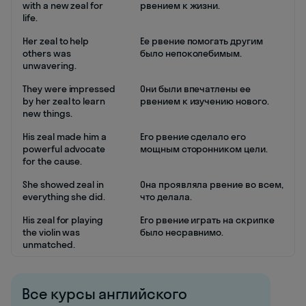
with a new zeal for
рвением к жизни.
life.
Her zeal to help
Ее рвение помогать другим
others was
было непоколебимым.
unwavering.
They were impressed
Они были впечатлены ее
by her zeal to learn
рвением к изучению нового.
new things.
His zeal made him a
Его рвение сделало его
powerful advocate
мощным сторонником цели.
for the cause.
She showed zeal in
Она проявляла рвение во всем,
everything she did.
что делала.
His zeal for playing
Его рвение играть на скрипке
the violin was
было несравнимо.
unmatched.
Все курсы английского