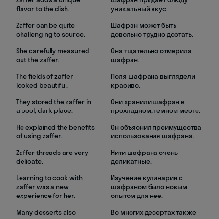
Zaffer adds a unique
Шафран придает блюду
flavor to the dish.
уникальный вкус.
Zaffer can be quite
Шафран может быть
challenging to source.
довольно трудно достать.
She carefully measured
Она тщательно отмерила
out the zaffer.
шафран.
The fields of zaffer
Поля шафрана выглядели
looked beautiful.
красиво.
They stored the zaffer in
Они хранили шафран в
a cool, dark place.
прохладном, темном месте.
He explained the benefits
Он объяснил преимущества
of using zaffer.
использования шафрана.
Zaffer threads are very
Нити шафрана очень
delicate.
деликатные.
Learning to cook with
Изучение кулинарии с
zaffer was a new
шафраном было новым
experience for her.
опытом для нее.
Many desserts also
Во многих десертах также