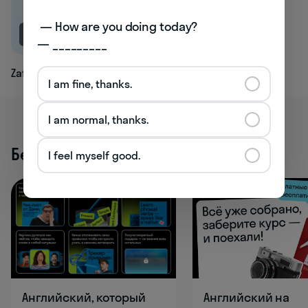
 — How are you doing today? 

NEW
— _________
Zaffre
I am fine, thanks.
I am normal, thanks.
Бесплатные активности
I feel myself good.
Английский, который
Английский на