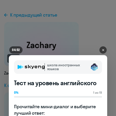
К предыдущей статье
✕
04:48
NEW
школа иностранных
языков
Zachary
Тест на уровень английского
К следующей статье
0%
1 из 19
Прочитайте мини-диалог и выберите 
лучший ответ:
