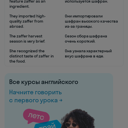
feature zaffer as an
используется шафран.
ingredient.
They imported high-
Они импортировали
quality zaffer from
шафран высокого качества
abroad.
из-за границы.
The zaffer harvest
Сезон сбора шафрана
season is very brief.
очень короткий.
She recognized the
Она узнала характерный
distinct taste of zaffer in
вкус шафрана в еде.
the food.
Все курсы английского
Начните говорить
с первого урока →