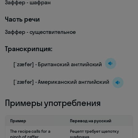
Заффер - шафран
Часть речи
Заффер - существительное
Транскрипция:
[ˈzæfər] - Британский английский
[ˈzæfər] - Американский английский
Примеры употребления
Пример
Перевод на русский
The recipe calls for a
Рецепт требует щепотку
pinch of zaffer.
шафрана.