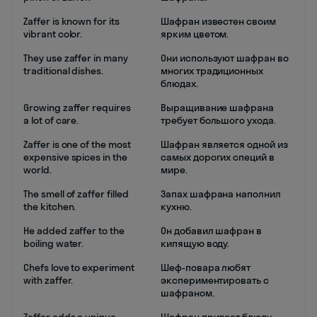
Zaffer is known for its
Шафран известен своим
vibrant color.
ярким цветом.
They use zaffer in many
Они используют шафран во
traditional dishes.
многих традиционных
блюдах.
Growing zaffer requires
Выращивание шафрана
a lot of care.
требует большого ухода.
Zaffer is one of the most
Шафран является одной из
expensive spices in the
самых дорогих специй в
world.
мире.
The smell of zaffer filled
Запах шафрана наполнил
the kitchen.
кухню.
He added zaffer to the
Он добавил шафран в
boiling water.
кипящую воду.
Chefs love to experiment
Шеф-повара любят
with zaffer.
экспериментировать с
шафраном.