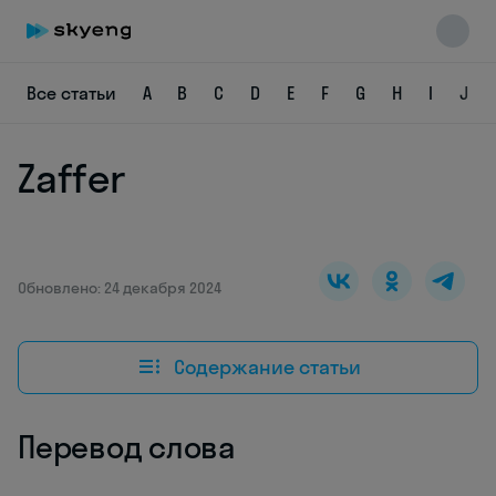
Все статьи
A
B
C
D
E
F
G
H
I
J
Zaffer
Skyeng Chat
online
Обновлено: 24 декабря 2024
Содержание статьи
Перевод слова