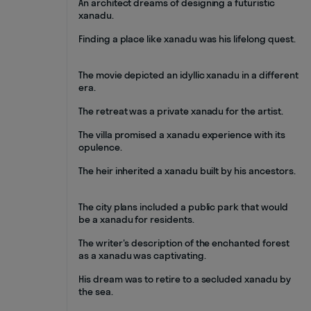
An architect dreams of designing a futuristic
xanadu.
Finding a place like xanadu was his lifelong quest.
The movie depicted an idyllic xanadu in a different
era.
The retreat was a private xanadu for the artist.
The villa promised a xanadu experience with its
opulence.
The heir inherited a xanadu built by his ancestors.
The city plans included a public park that would
be a xanadu for residents.
The writer's description of the enchanted forest
as a xanadu was captivating.
His dream was to retire to a secluded xanadu by
the sea.