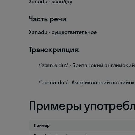
Xanadu - ксана́ду
Часть речи
Xanadu - существительное
Транскрипция:
/ˈzæn.ə.duː/ - Британский английски
/ˈzænəˌduː/ - Американский английс
Примеры употреб
Пример