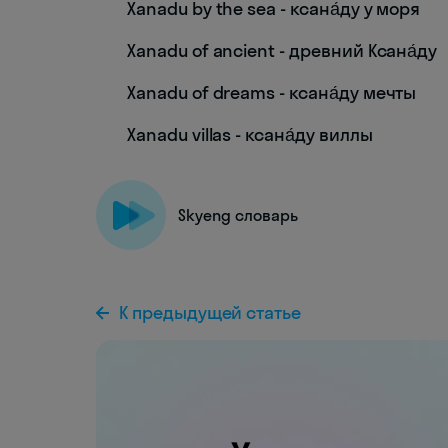
Xanadu by the sea - ксана́ду у моря
Xanadu of ancient - древний Ксана́ду
Xanadu of dreams - ксана́ду мечты
Xanadu villas - ксана́ду виллы
Skyeng словарь
К предыдущей статье