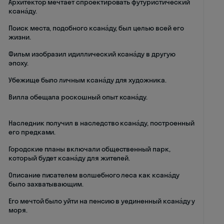
Архитектор мечтает спроектировать футуристический
ксана́ду.
Поиск места, подобного ксана́ду, был целью всей его
жизни.
Фильм изобразил идиллический ксана́ду в другую
эпоху.
Убежище было личным ксана́ду для художника.
Вилла обещала роскошный опыт ксана́ду.
Наследник получил в наследство ксана́ду, построенный
его предками.
Городские планы включали общественный парк,
который будет ксана́ду для жителей.
Описание писателем волшебного леса как ксана́ду
было захватывающим.
Его мечтой было уйти на пенсию в уединенный ксана́ду у
моря.