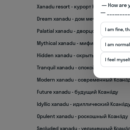
 — How are you doing today? 

Xanadu resort - курорт Ксана́ду
— _________
Dream xanadu - дом мечты Ксана́ду
I am fine, t
Palatial xanadu - дворцовый Ксана́ду
Mythical xanadu - мифический Ксана́
I am normal
Hidden xanadu - скрытый Ксана́ду
I feel mysel
Tranquil xanadu - спокойный Ксана́ду
Modern xanadu - современный Ксана́
Future xanadu - будущий Ксана́ду
Idyllic xanadu - идиллический Ксана́д
Opulent xanadu - роскошный Ксана́ду
Secluded xanadu - уединенный Ксана́