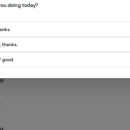
hanks.
ду
, thanks.
f good.
ду
у
ду