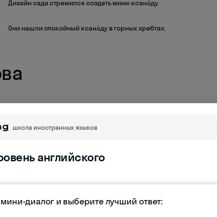
Дизайн сада стремился создать мини-ксана́ду.
Они нашли спокойный ксана́ду в горных хребтах.
ова
школа иностранных языков
уровень английского
мини-диалог и выберите лучший ответ:
