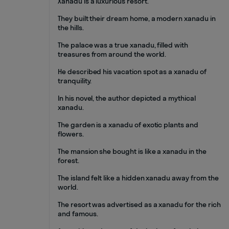
Xanadu is a luxurious resort.
They built their dream home, a modern xanadu in
the hills.
The palace was a true xanadu, filled with
treasures from around the world.
He described his vacation spot as a xanadu of
tranquility.
In his novel, the author depicted a mythical
xanadu.
The garden is a xanadu of exotic plants and
flowers.
The mansion she bought is like a xanadu in the
forest.
The island felt like a hidden xanadu away from the
world.
The resort was advertised as a xanadu for the rich
and famous.