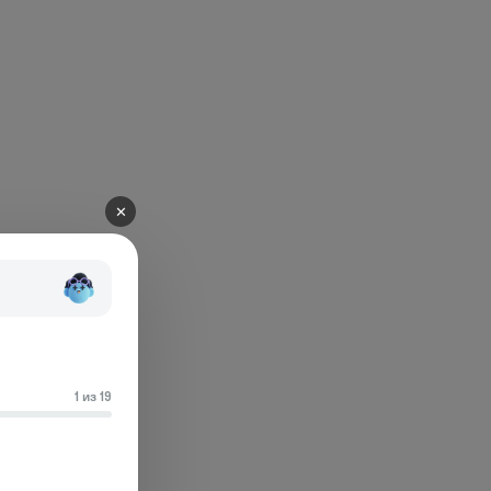
✕
1 из 19