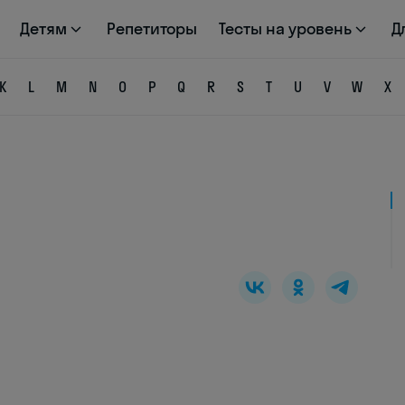
Детям
Репетиторы
Тесты на уровень
Д
K
L
M
N
O
P
Q
R
S
T
U
V
W
X