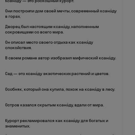
Ксана́ду — это роскошный курорт.
Они построили дом своей мечты, современный ксана́ду
в горах.
Дворец был настоящим ксана́ду, наполненным
сокровищами со всего мира.
Он описал место своего отдыха как ксана́ду
спокойствия.
В своем романе автор изобразил мифический ксана́ду.
Сад — это ксана́ду экзотических растений и цветов.
Особняк, который она купила, похож на ксана́ду в лесу.
Остров казался скрытым ксана́ду, вдали от мира.
Курорт рекламировался как ксана́ду для богатых и
знаменитых.