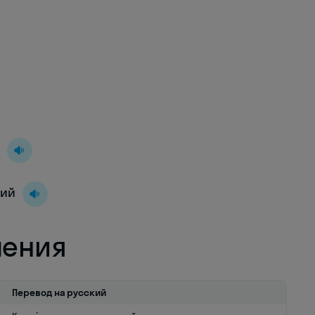
й
кий
ления
Перевод на русский