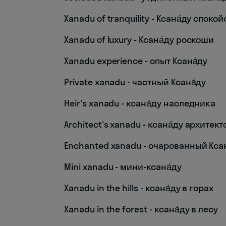
Xanadu of tranquility - Ксана́ду споко
Xanadu of luxury - Ксана́ду роскоши
Xanadu experience - опыт Ксана́ду
Private xanadu - частный Ксана́ду
Heir's xanadu - ксана́ду наследника
Architect's xanadu - ксана́ду архитект
Enchanted xanadu - очарованный Ксан
Mini xanadu - мини-ксана́ду
Xanadu in the hills - ксана́ду в горах
Xanadu in the forest - ксана́ду в лесу