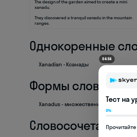
The design of the garden aimed to create a mini
xanadu.
They discovered a tranquil xanadu in the mountain
ranges.
Однокоренные сл
04:54
Xanadian - Ксанады
Формы слова
Тест на 
Xanadus - множественное число
0%
Словосочетания
Прочитайте 