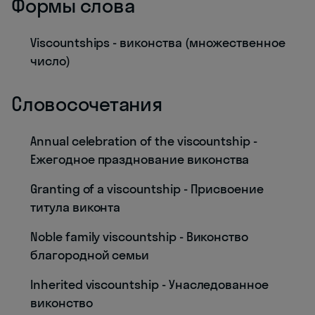
Формы слова
Viscountships - виконства (множественное
число)
Словосочетания
Annual celebration of the viscountship -
Ежегодное празднование виконства
Granting of a viscountship - Присвоение
титула виконта
Noble family viscountship - Виконство
благородной семьи
Inherited viscountship - Унаследованное
виконство