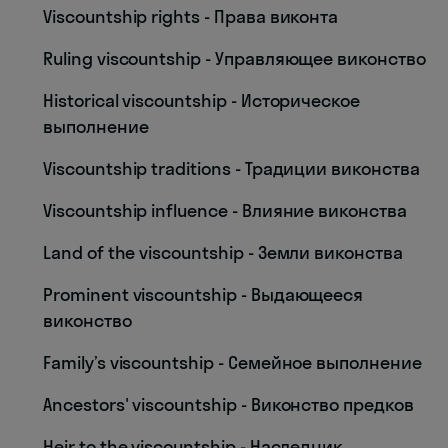
Viscountship rights - Права виконта
Ruling viscountship - Управляющее виконство
Historical viscountship - Историческое
выполнение
Viscountship traditions - Традиции виконства
Viscountship influence - Влияние виконства
Land of the viscountship - Земли виконства
Prominent viscountship - Выдающееся
виконство
Family’s viscountship - Семейное выполнение
Ancestors' viscountship - Виконство предков
Heir to the viscountship - Наследник