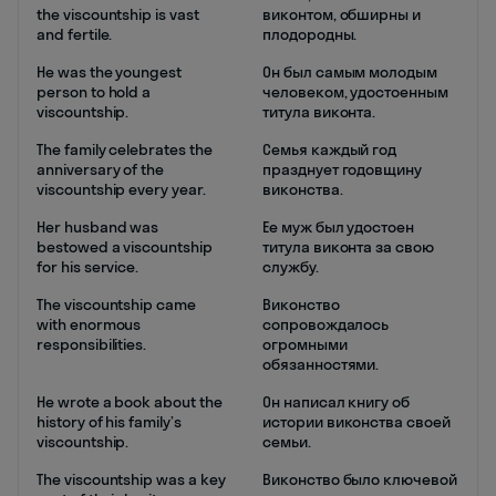
the viscountship is vast
виконтом, обширны и
and fertile.
плодородны.
He was the youngest
Он был самым молодым
person to hold a
человеком, удостоенным
viscountship.
титула виконта.
The family celebrates the
Семья каждый год
anniversary of the
празднует годовщину
viscountship every year.
виконства.
Her husband was
Ее муж был удостоен
bestowed a viscountship
титула виконта за свою
for his service.
службу.
The viscountship came
Виконство
with enormous
сопровождалось
responsibilities.
огромными
обязанностями.
He wrote a book about the
Он написал книгу об
history of his family’s
истории виконства своей
viscountship.
семьи.
The viscountship was a key
Виконство было ключевой