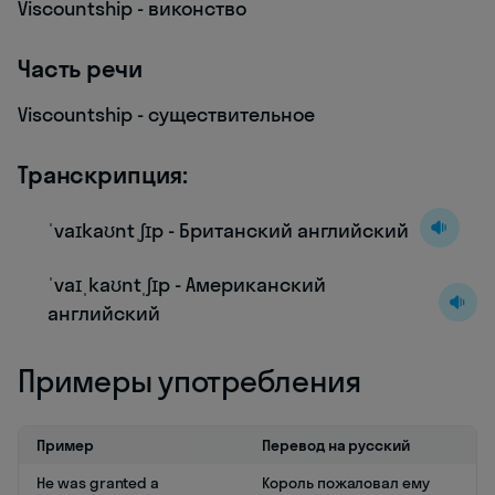
Viscountship - виконство
Часть речи
Viscountship - существительное
Транскрипция:
ˈvaɪkaʊntˌʃɪp - Британский английский
ˈvaɪˌkaʊntˌʃɪp - Американский
английский
Примеры употребления
Пример
Перевод на русский
He was granted a
Король пожаловал ему