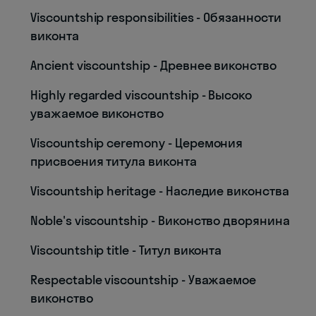
Viscountship responsibilities - Обязанности
виконта
Ancient viscountship - Древнее виконство
Highly regarded viscountship - Высоко
уважаемое виконство
Viscountship ceremony - Церемония
присвоения титула виконта
Viscountship heritage - Наследие виконства
Noble's viscountship - Виконство дворянина
Viscountship title - Титул виконта
Respectable viscountship - Уважаемое
виконство