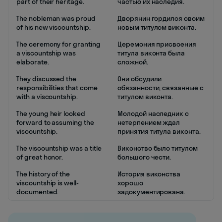
part of their heritage.
частью их наследия.
The nobleman was proud
Дворянин гордился своим
of his new viscountship.
новым титулом виконта.
The ceremony for granting
Церемония присвоения
a viscountship was
титула виконта была
elaborate.
сложной.
They discussed the
Они обсудили
responsibilities that come
обязанности, связанные с
with a viscountship.
титулом виконта.
The young heir looked
Молодой наследник с
forward to assuming the
нетерпением ждал
viscountship.
принятия титула виконта.
The viscountship was a title
Виконство было титулом
of great honor.
большого чести.
The history of the
История виконства
viscountship is well-
хорошо
documented.
задокументирована.