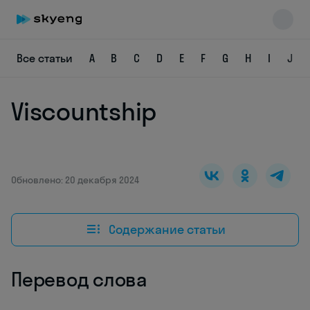
Все статьи
A
B
C
D
E
F
G
H
I
J
Viscountship
Skyeng Chat
online
Обновлено: 20 декабря 2024
Содержание статьи
Перевод слова