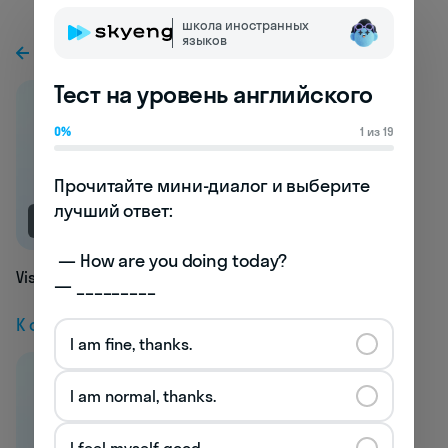
школа иностранных
языков
К предыдущей статье
Тест на уровень английского
0%
1 из 19
Прочитайте мини-диалог и выберите 
лучший ответ:

NEW
 — How are you doing today? 

Viscosimeter
— _________
К следующей статье
I am fine, thanks.
I am normal, thanks.
I feel myself good.