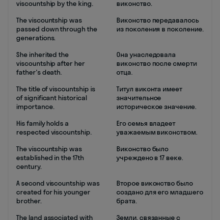
viscountship by the king.
виконство.
The viscountship was
Виконство передавалось
passed down through the
из поколения в поколение.
generations.
She inherited the
Она унаследовала
viscountship after her
виконство после смерти
father's death.
отца.
The title of viscountship is
Титул виконта имеет
of significant historical
значительное
importance.
историческое значение.
His family holds a
Его семья владеет
respected viscountship.
уважаемым виконством.
The viscountship was
Виконство было
established in the 17th
учреждено в 17 веке.
century.
A second viscountship was
Второе виконство было
created for his younger
создано для его младшего
brother.
брата.
The land associated with
Земли, связанные с