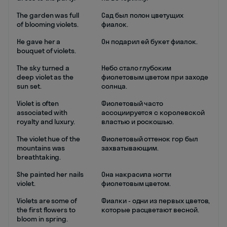
The garden was full
Сад был полон цветущих
of blooming violets.
фиалок.
He gave her a
Он подарил ей букет фиалок.
bouquet of violets.
The sky turned a
Небо стало глубоким
deep violet as the
фиолетовым цветом при заходе
sun set.
солнца.
Violet is often
Фиолетовый часто
associated with
ассоциируется с королевской
royalty and luxury.
властью и роскошью.
The violet hue of the
Фиолетовый оттенок гор был
mountains was
захватывающим.
breathtaking.
She painted her nails
Она накрасила ногти
violet.
фиолетовым цветом.
Violets are some of
Фиалки - одни из первых цветов,
the first flowers to
которые расцветают весной.
bloom in spring.