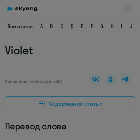
Все статьи
A
B
C
D
E
F
G
H
I
J
Violet
Skyeng Chat
online
Обновлено: 23 декабря 2024
Содержание статьи
Перевод слова