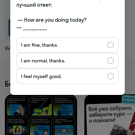
лучший ответ:

 — How are you doing today? 

— _________
1.1K
I am fine, thanks.
Violin
I am normal, thanks.
I feel myself good.
Бесплатные активности