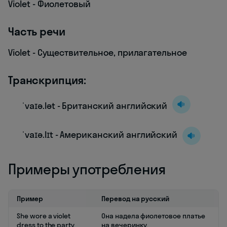
Violet - Фиолетовый
Часть речи
Violet - Существительное, прилагательное
Транскрипция:
ˈvaɪə.lət - Британский английский
ˈvaɪə.lɪt - Американский английский
Примеры употребления
Пример
Перевод на русский
She wore a violet
Она надела фиолетовое платье
dress to the party.
на вечеринку.