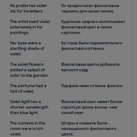
He preferred violet
Он предпочитал фиолетовые
ink for his letters.
чернила для своих писем.
The artist used violet
Художник широко использовал
extensively in his
фиолетовый цвет в своих
paintings.
картинах.
Her eyes were a
Ее глаза были поразительного
startling shade of
фиолетового оттенка.
violet.
The violet flowers
Фиолетовые цветы добавили
added a splash of
яркости саду.
color to the garden.
The perfume had a
Парфюм имел оттенок фиалки.
hint of violet.
Violet light has a
Фиолетовый свет имеет более
shorter wavelength
короткую длину волны, чем
than blue light.
синий свет.
The curtains in the
Шторы в комнате были
room were a rich
насыщенного фиолетового
violet.
цвета.