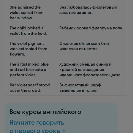
She admired the
Она любовалась фиолетовым
violet sunset from
закатом из окна.
her window.
The child picked a
Ребенок сорвал фиалку на поле.
violet from the field.
The violet pigment
Фиолетовый пигмент был
was extracted from
извлечен из цветов.
flowers.
The artist mixed blue
Художник смешал синий и
and red to create a
красный для создания
perfect violet.
идеального фиолетового цвета.
Her violet scarf stood
Ее фиолетовый шарф
out in the crowd.
выделялся в толпе.
Все курсы английского
Начните говорить
с первого урока →