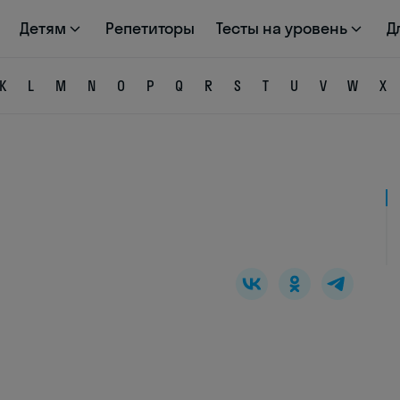
Детям
Репетиторы
Тесты на уровень
Д
K
L
M
N
O
P
Q
R
S
T
U
V
W
X