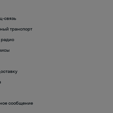
нц-связь
енный транспорт
е радио
рвисы
-доставку
з
анное сообщение