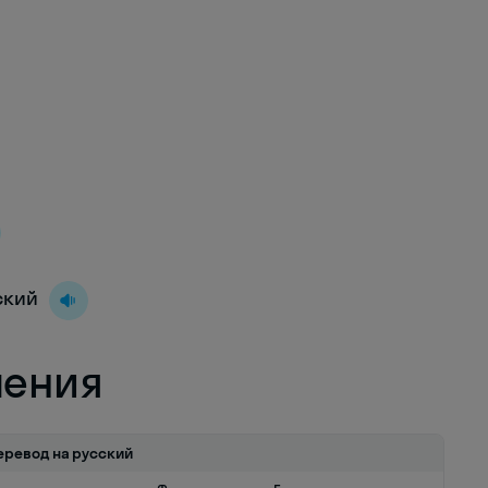
йский
ления
еревод на русский