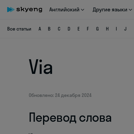
Английский
Другие языки
Все статьи
A
B
C
D
E
F
G
H
I
J
Via
Обновлено: 24 декабря 2024
Перевод слова