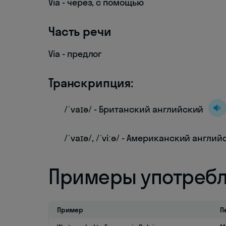
Via - через, с помощью
Часть речи
Via - предлог
Транскрипция:
/ˈvaɪə/ - Британский английский
/ˈvaɪə/, /ˈviːə/ - Американский англи
Примеры употреб
Пример
П