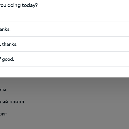
тделение
hanks.
, thanks.
ровку
f good.
ети
нный канал
зит