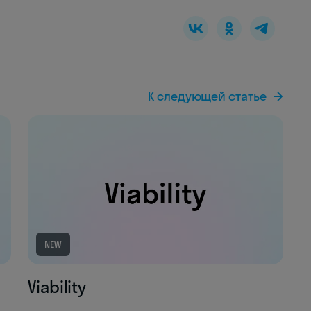
К следующей статье
NEW
Viability