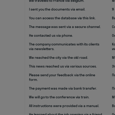
We traveled to France via Belgium.
М
I sent you the documents via email.
Я
You can access the database via this link.
В
The message was sent via a secure channel.
С
He contacted us via phone.
О
The company communicates with its clients
К
via newsletters.
и
We reached the city via the old road.
М
This news reached us via various sources.
Э
Please send your feedback via the online
П
form.
The payment was made via bank transfer.
П
We will go to the conference via train.
М
All instructions were provided via a manual.
В
He learned about the job opening via a friend.
О