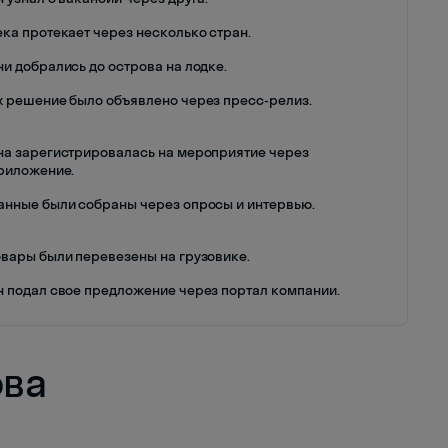
ека протекает через несколько стран.
ни добрались до острова на лодке.
х решение было объявлено через пресс-релиз.
на зарегистрировалась на мероприятие через
риложение.
анные были собраны через опросы и интервью.
овары были перевезены на грузовике.
н подал свое предложение через портал компании.
ова