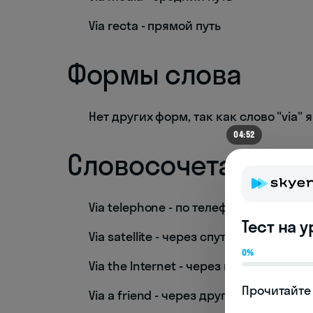
Via recta - прямой путь
Формы слова
Нет других форм, так как слово "via"
04:52
Словосочетания
Via telephone - по телефону
Тест на 
Via satellite - через спутник
0%
Via the Internet - через интернет
Прочитайте 
Via a friend - через друга