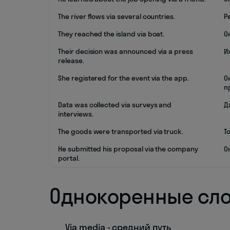
The river flows via several countries.
Р
They reached the island via boat.
О
Their decision was announced via a press
И
release.
She registered for the event via the app.
О
п
Data was collected via surveys and
Д
interviews.
The goods were transported via truck.
Т
He submitted his proposal via the company
О
portal.
Однокоренные сл
Via media - средний путь