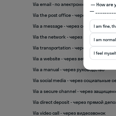
Via email - по электронной почте
 — How are you doing today? 

— _________
Via the post office - через почтовое о
Via a message - через сообщение
I am fine, t
Via the network - через сеть
I am normal
Via transportation - через транспорти
I feel mysel
Via a website - через веб-сайт
Via a manual - через руководство
Via social media - через социальные с
Via a secure channel - через защище
Via direct deposit - через прямой депо
Via video call - через видеозвонок