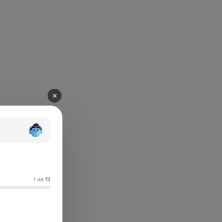
✕
1 из 19