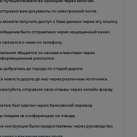
ы путешествовали во Францию через Бельгию.
 отправил вам документы по электронной почте.
ы можете получить доступ к базе данных через эту ссылку.
ообщение было отправлено через защищенный канал.
н связался с нами по телефону.
омпания общается со своими клиентами через
нформационные рассылки.
ы добрались до города по старой дороге.
та новость дошла до нас через различные источники.
ожалуйста, отправьте свои отзывы через онлайн-форму.
латеж был сделан через банковский перевод.
ы поедем на конференцию на поезде.
се инструкции были предоставлены через руководство.
н узнал о вакансии через друга.