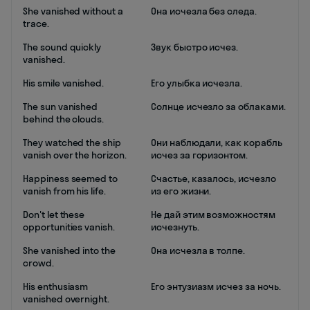
She vanished without a
Она исчезла без следа.
trace.
The sound quickly
Звук быстро исчез.
vanished.
His smile vanished.
Его улыбка исчезла.
The sun vanished
Солнце исчезло за облаками.
behind the clouds.
They watched the ship
Они наблюдали, как корабль
vanish over the horizon.
исчез за горизонтом.
Happiness seemed to
Счастье, казалось, исчезло
vanish from his life.
из его жизни.
Don't let these
Не дай этим возможностям
opportunities vanish.
исчезнуть.
She vanished into the
Она исчезла в толпе.
crowd.
His enthusiasm
Его энтузиазм исчез за ночь.
vanished overnight.