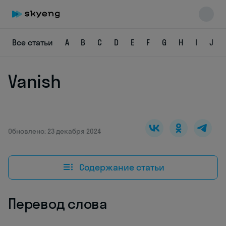
Все статьи
A
B
C
D
E
F
G
H
I
J
Vanish
Skyeng Chat
online
Обновлено: 23 декабря 2024
Содержание статьи
Перевод слова