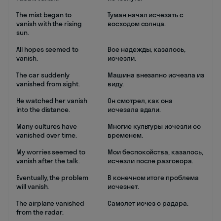
The mist began to
Туман начал исчезать с
vanish with the rising
восходом солнца.
sun.
All hopes seemed to
Все надежды, казалось,
vanish.
исчезли.
The car suddenly
Машина внезапно исчезла из
vanished from sight.
виду.
He watched her vanish
Он смотрел, как она
into the distance.
исчезала вдали.
Many cultures have
Многие культуры исчезли со
vanished over time.
временем.
My worries seemed to
Мои беспокойства, казалось,
vanish after the talk.
исчезли после разговора.
Eventually, the problem
В конечном итоге проблема
will vanish.
исчезнет.
The airplane vanished
Самолет исчез с радара.
from the radar.