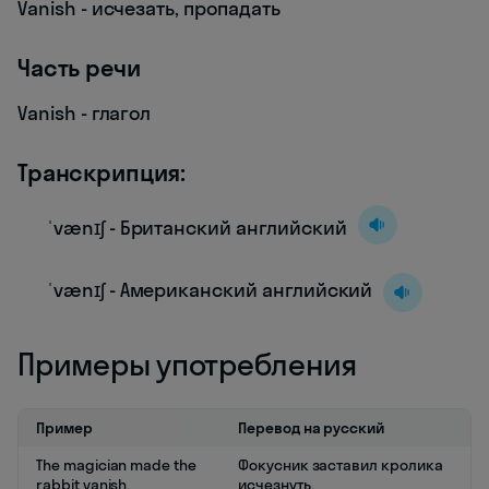
Vanish - исчезать, пропадать
Часть речи
Vanish - глагол
Транскрипция:
ˈvænɪʃ - Британский английский
ˈvænɪʃ - Американский английский
Примеры употребления
Пример
Перевод на русский
The magician made the
Фокусник заставил кролика
rabbit vanish.
исчезнуть.