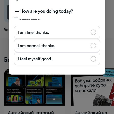
 — How are you doing today? 

1.3K
— _________
Vase
I am fine, thanks.
I am normal, thanks.
Бесплатные активности
I feel myself good.
Английский, который
Английский на