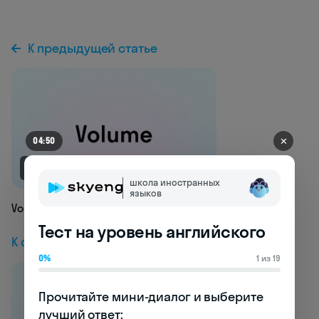
К предыдущей статье
✕
04:44
NEW
школа иностранных
языков
Volume
Тест на уровень английского
К следующей статье
0%
1 из 19
Прочитайте мини-диалог и выберите 
лучший ответ:
