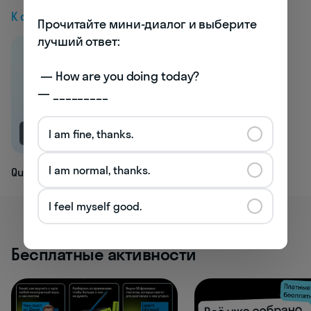
К следующей статье
Прочитайте мини-диалог и выберите 
лучший ответ:

 — How are you doing today? 

— _________
NEW
I am fine, thanks.
I am normal, thanks.
Quixotic
I feel myself good.
Бесплатные активности