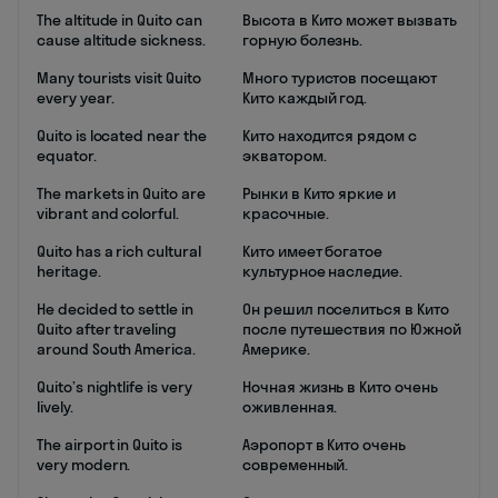
The altitude in Quito can
Высота в Кито может вызвать
cause altitude sickness.
горную болезнь.
Many tourists visit Quito
Много туристов посещают
every year.
Кито каждый год.
Quito is located near the
Кито находится рядом с
equator.
экватором.
The markets in Quito are
Рынки в Кито яркие и
vibrant and colorful.
красочные.
Quito has a rich cultural
Кито имеет богатое
heritage.
культурное наследие.
He decided to settle in
Он решил поселиться в Кито
Quito after traveling
после путешествия по Южной
around South America.
Америке.
Quito’s nightlife is very
Ночная жизнь в Кито очень
lively.
оживленная.
The airport in Quito is
Аэропорт в Кито очень
very modern.
современный.