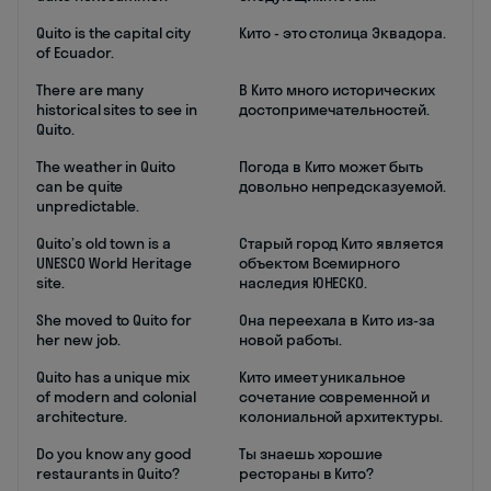
Quito is the capital city
Кито - это столица Эквадора.
of Ecuador.
There are many
В Кито много исторических
historical sites to see in
достопримечательностей.
Quito.
The weather in Quito
Погода в Кито может быть
can be quite
довольно непредсказуемой.
unpredictable.
Quito’s old town is a
Старый город Кито является
UNESCO World Heritage
объектом Всемирного
site.
наследия ЮНЕСКО.
She moved to Quito for
Она переехала в Кито из-за
her new job.
новой работы.
Quito has a unique mix
Кито имеет уникальное
of modern and colonial
сочетание современной и
architecture.
колониальной архитектуры.
Do you know any good
Ты знаешь хорошие
restaurants in Quito?
рестораны в Кито?