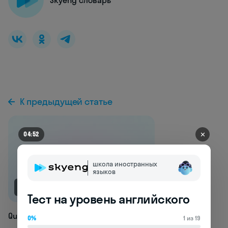
Skyeng словарь
К предыдущей статье
✕
04:45
школа иностранных
языков
NEW
Тест на уровень английского
Quisling
0%
1 из 19