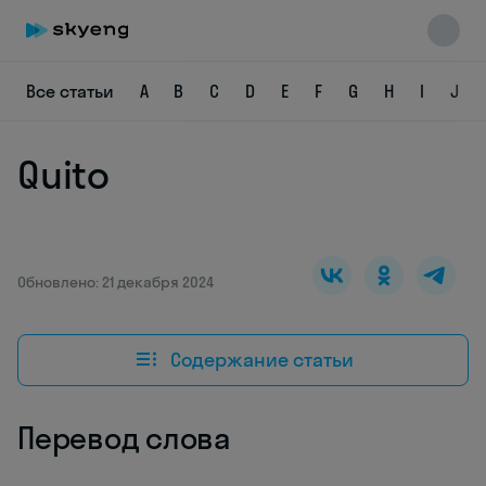
Все статьи
A
B
C
D
E
F
G
H
I
J
Quito
Skyeng Chat
online
Обновлено: 21 декабря 2024
Содержание статьи
Перевод слова