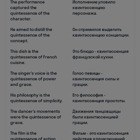
The performance
Исполнение уловило
captured the
квинтэссенцию
quintessence of the
персонажа.
character.
He aimed to distill the
Он стремился выделить
quintessence of the
квинтэссенцию концепции.
concept.
This dish is the
Это блюдо - квинтэссенция
quintessence of French
французской кухни.
cuisine.
The singer's voice is the
Голос певицы -
quintessence of power
квинтэссенция силы и
and grace.
грации.
His philosophy is the
Его философия -
quintessence of simplicity.
квинтэссенция простоты.
The dancer's movements
Движения танцовщицы
were the quintessence of
были квинтэссенцией
grace.
грации.
The film is the
Фильм - это квинтэссенция
quintessence of action
действия и приключений.