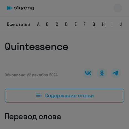
Все статьи
A
B
C
D
E
F
G
H
I
J
Quintessence
Skyeng Chat
online
Обновлено: 22 декабря 2024
Содержание статьи
Перевод слова