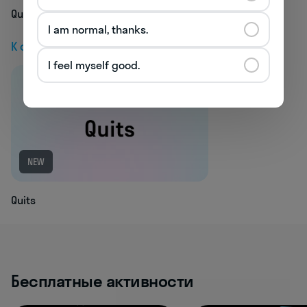
Quinta
I am normal, thanks.
К следующей статье
I feel myself good.
NEW
Quits
Бесплатные активности