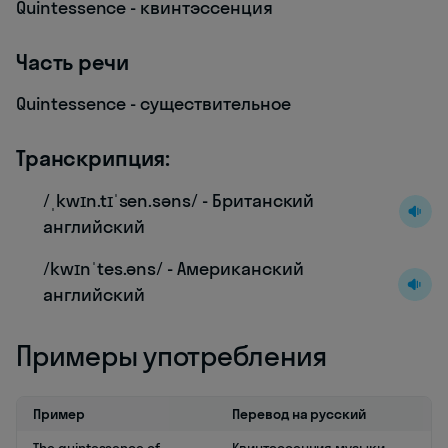
Quintessence - квинтэссенция
Часть речи
Quintessence - существительное
Транскрипция:
/ˌkwɪn.tɪˈsen.səns/ - Британский
английский
/kwɪnˈtes.əns/ - Американский
английский
Примеры употребления
Пример
Перевод на русский