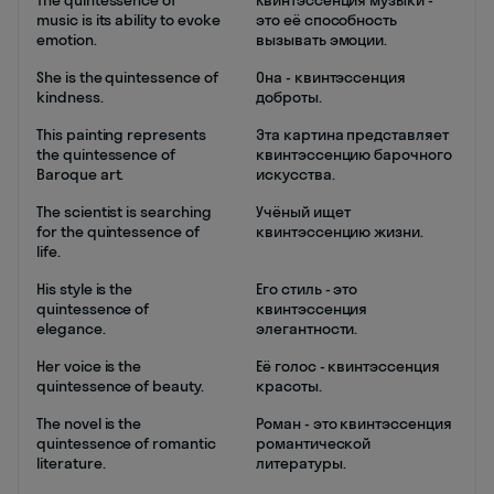
The quintessence of
Квинтэссенция музыки -
music is its ability to evoke
это её способность
emotion.
вызывать эмоции.
She is the quintessence of
Она - квинтэссенция
kindness.
доброты.
This painting represents
Эта картина представляет
the quintessence of
квинтэссенцию барочного
Baroque art.
искусства.
The scientist is searching
Учёный ищет
for the quintessence of
квинтэссенцию жизни.
life.
His style is the
Его стиль - это
quintessence of
квинтэссенция
elegance.
элегантности.
Her voice is the
Её голос - квинтэссенция
quintessence of beauty.
красоты.
The novel is the
Роман - это квинтэссенция
quintessence of romantic
романтической
literature.
литературы.