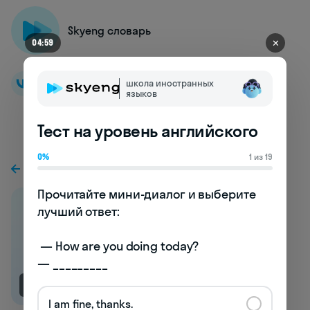
Skyeng словарь
✕
04:52
школа иностранных
языков
Тест на уровень английского
0%
1 из 19
К предыдущей статье
Прочитайте мини-диалог и выберите 
лучший ответ:

 — How are you doing today? 

— _________
NEW
I am fine, thanks.