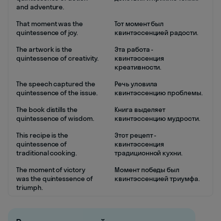
and adventure.
That moment was the
Тот момент был
quintessence of joy.
квинтэссенцией радости.
The artwork is the
Эта работа -
quintessence of creativity.
квинтэссенция
креативности.
The speech captured the
Речь уловила
quintessence of the issue.
квинтэссенцию проблемы.
The book distills the
Книга выделяет
quintessence of wisdom.
квинтэссенцию мудрости.
This recipe is the
Этот рецепт -
quintessence of
квинтэссенция
traditional cooking.
традиционной кухни.
The moment of victory
Момент победы был
was the quintessence of
квинтэссенцией триумфа.
triumph.