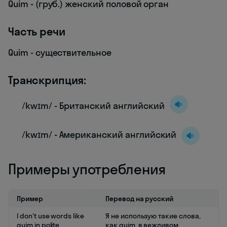
Quim - (груб.) женский половой орган
Часть речи
Quim - существительное
Транскрипция:
/kwɪm/ - Британский английский
/kwɪm/ - Американский английский
Примеры употребления
Пример
Перевод на русский
I don't use words like
Я не использую такие слова,
quim in polite
как quim, в вежливом