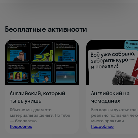
Бесплатные активности
Английский, который
Английский на
ты выучишь
чемоданах
Обычно мы даём эти
Без воды и духоты: тол
материалы за деньги. Но тебе
реально полезная лек
— бесплатно
много практики
Подробнее
Подробнее