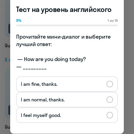
Тест на уровень английского
0%
1 из 19
NEW
Прочитайте мини-диалог и выберите 
лучший ответ:

Quilling
 — How are you doing today? 

К следующей статье
— _________
I am fine, thanks.
I am normal, thanks.
NEW
I feel myself good.
Quintet