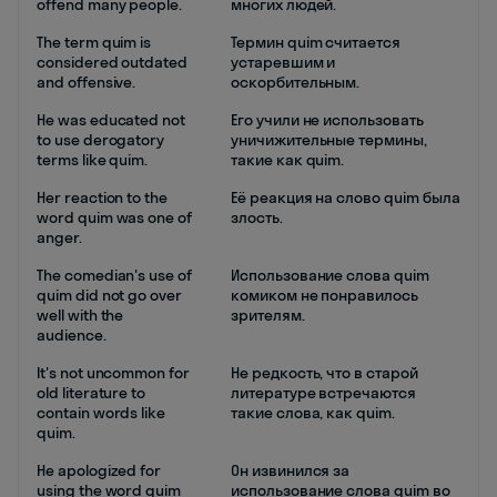
offend many people.
многих людей.
The term quim is
Термин quim считается
considered outdated
устаревшим и
and offensive.
оскорбительным.
He was educated not
Его учили не использовать
to use derogatory
уничижительные термины,
terms like quim.
такие как quim.
Her reaction to the
Её реакция на слово quim была
word quim was one of
злость.
anger.
The comedian's use of
Использование слова quim
quim did not go over
комиком не понравилось
well with the
зрителям.
audience.
It's not uncommon for
Не редкость, что в старой
old literature to
литературе встречаются
contain words like
такие слова, как quim.
quim.
He apologized for
Он извинился за
using the word quim
использование слова quim во