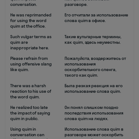
conversation.
разговоре.
He was reprimanded
Его отчитали за использование
for using the word
слова quim в офисе.
quim at the office.
Such vulgar terms as
Такие вульгарные термины,
quim are
как quim, здесь неуместны.
inappropriate here.
Please refrain from
Пожалуйста, воздержитесь от
using offensive slang
использования
like quim.
оскорбительного сленга,
такого как quim.
There was a harsh
Была резкая реакция на его
reaction to his use of
использование слова quim.
the word quim.
He realized too late
Он понял слишком поздно
the impact of saying
последствия использования
quim in public.
слова quim на людях.
Using quim in
Использование слова quim в
conversation can
разговоре может оскорбить