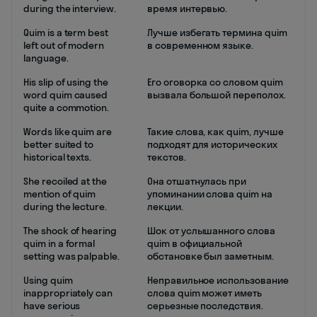
during the interview.
время интервью.
Quim is a term best
Лучше избегать термина quim
left out of modern
в современном языке.
language.
His slip of using the
Его оговорка со словом quim
word quim caused
вызвала большой переполох.
quite a commotion.
Words like quim are
Такие слова, как quim, лучше
better suited to
подходят для исторических
historical texts.
текстов.
She recoiled at the
Она отшатнулась при
mention of quim
упоминании слова quim на
during the lecture.
лекции.
The shock of hearing
Шок от услышанного слова
quim in a formal
quim в официальной
setting was palpable.
обстановке был заметным.
Using quim
Неправильное использование
inappropriately can
слова quim может иметь
have serious
серьезные последствия.