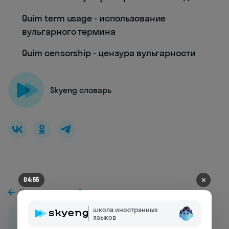
Quim term usage - использование
вульгарного термина
Quim censorship - цензура вульгарности
Skyeng словарь
✕
04:49
К предыдущей статье
школа иностранных
языков