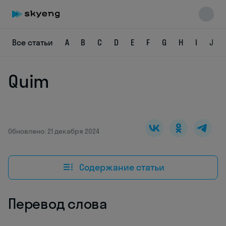
Все статьи
A
B
C
D
E
F
G
H
I
J
Quim
Skyeng Chat
online
Обновлено: 21 декабря 2024
Содержание статьи
Перевод слова