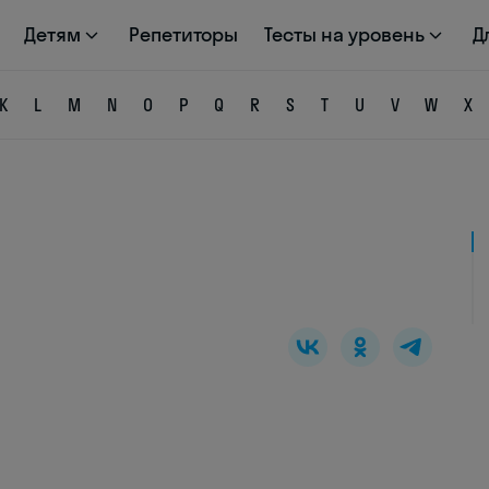
Детям
Репетиторы
Тесты на уровень
Д
K
L
M
N
O
P
Q
R
S
T
U
V
W
X