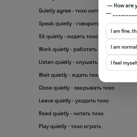
 — How are you doing today? 

Quietly agree - тихо согласиться
— _________
Speak quietly - говорить тихо
I am fine, t
Sit quietly - сидеть тихо
I am normal
Work quietly - работать тихо
Listen quietly - слушать тихо
I feel mysel
Wait quietly - ждать тихо
Close quietly - закрывать тихо
Leave quietly - уходить тихо
Read quietly - читать тихо
Play quietly - тихо играть