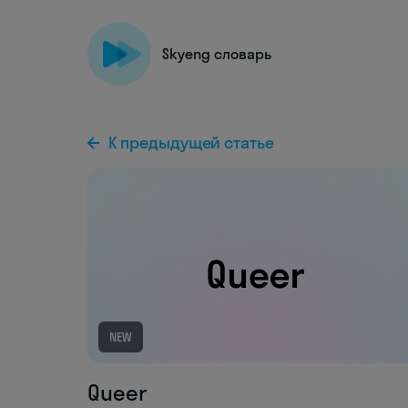
Skyeng словарь
К предыдущей статье
NEW
Queer