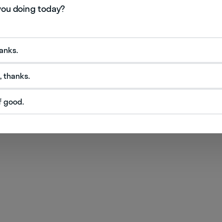
hanks.
, thanks.
f good.