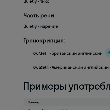
Quietly - тихо
Часть речи
Quietly - наречие
Транскрипция:
ˈkwʌɪətli - Британский английский
ˈkwaɪətli - Американский английский
Примеры употреб
Пример