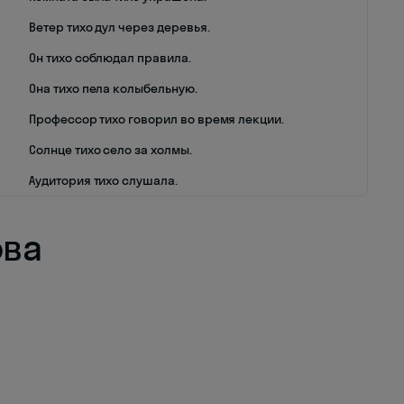
Ветер тихо дул через деревья.
Он тихо соблюдал правила.
Она тихо пела колыбельную.
Профессор тихо говорил во время лекции.
Солнце тихо село за холмы.
Аудитория тихо слушала.
ова