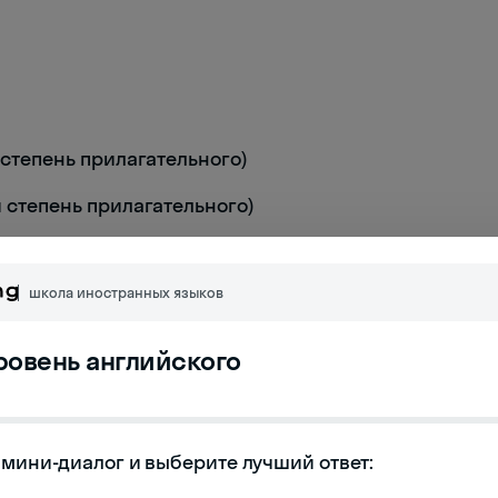
я степень прилагательного)
я степень прилагательного)
школа иностранных языков
уровень английского
мини-диалог и выберите лучший ответ:
