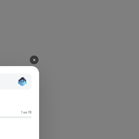
✕
1 из 19