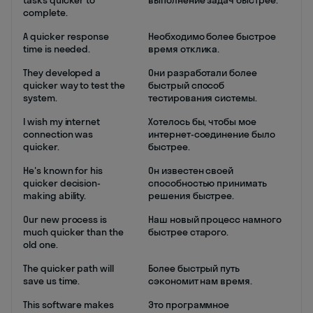
tasks quicker to
выполнение задач быстрее.
complete.
A quicker response
Необходимо более быстрое
time is needed.
время отклика.
They developed a
Они разработали более
quicker way to test the
быстрый способ
system.
тестирования системы.
I wish my internet
Хотелось бы, чтобы мое
connection was
интернет-соединение было
quicker.
быстрее.
He's known for his
Он известен своей
quicker decision-
способностью принимать
making ability.
решения быстрее.
Our new process is
Наш новый процесс намного
much quicker than the
быстрее старого.
old one.
The quicker path will
Более быстрый путь
save us time.
сэкономит нам время.
This software makes
Это программное