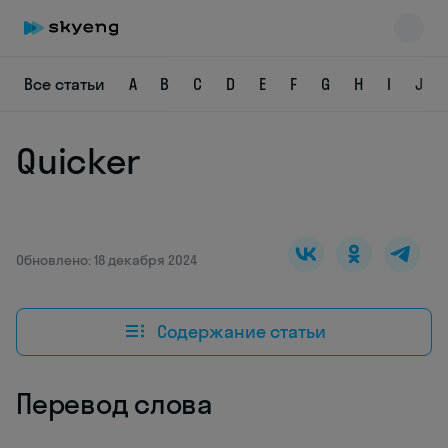
Все статьи
A
B
C
D
E
F
G
H
I
J
Quicker
Skyeng Chat
online
Обновлено: 18 декабря 2024
Содержание статьи
Перевод слова