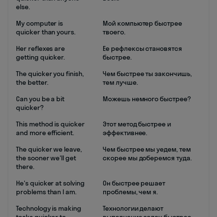
else.
My computer is
Мой компьютер быстрее
quicker than yours.
твоего.
Her reflexes are
Ее рефлексы становятся
getting quicker.
быстрее.
The quicker you finish,
Чем быстрее ты закончишь,
the better.
тем лучше.
Can you be a bit
Можешь немного быстрее?
quicker?
This method is quicker
Этот метод быстрее и
and more efficient.
эффективнее.
The quicker we leave,
Чем быстрее мы уедем, тем
the sooner we'll get
скорее мы доберемся туда.
there.
He's quicker at solving
Он быстрее решает
problems than I am.
проблемы, чем я.
Technology is making
Технологии делают