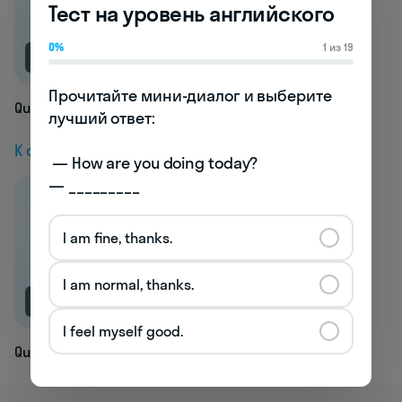
Тест на уровень английского
0%
1 из 19
NEW
Прочитайте мини-диалог и выберите 
Quarrelling
лучший ответ:

К следующей статье
 — How are you doing today? 

— _________
I am fine, thanks.
I am normal, thanks.
NEW
I feel myself good.
Quilted