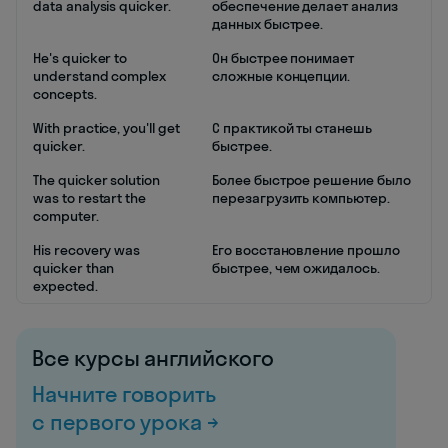
data analysis quicker.
обеспечение делает анализ
данных быстрее.
He's quicker to
Он быстрее понимает
understand complex
сложные концепции.
concepts.
With practice, you'll get
С практикой ты станешь
quicker.
быстрее.
The quicker solution
Более быстрое решение было
was to restart the
перезагрузить компьютер.
computer.
His recovery was
Его восстановление прошло
quicker than
быстрее, чем ожидалось.
expected.
Все курсы английского
Начните говорить
с первого урока →