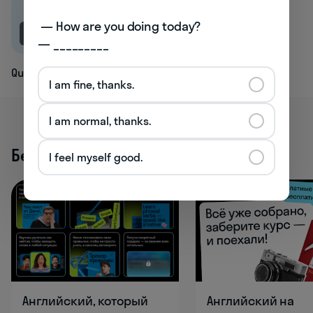
 — How are you doing today? 

NEW
— _________
Quavering
I am fine, thanks.
I am normal, thanks.
Бесплатные активности
I feel myself good.
Английский, который
Английский на