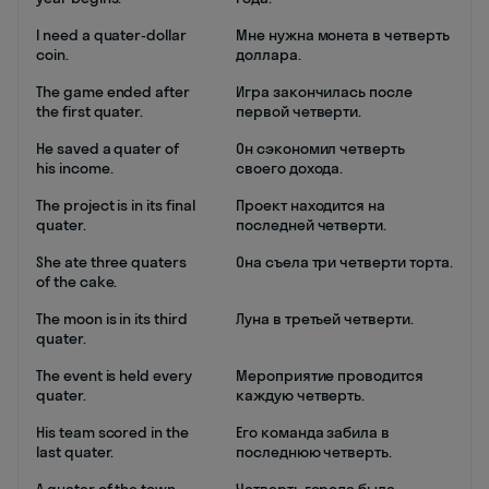
I need a quater-dollar
Мне нужна монета в четверть
coin.
доллара.
The game ended after
Игра закончилась после
the first quater.
первой четверти.
He saved a quater of
Он сэкономил четверть
his income.
своего дохода.
The project is in its final
Проект находится на
quater.
последней четверти.
She ate three quaters
Она съела три четверти торта.
of the cake.
The moon is in its third
Луна в третьей четверти.
quater.
The event is held every
Мероприятие проводится
quater.
каждую четверть.
His team scored in the
Его команда забила в
last quater.
последнюю четверть.