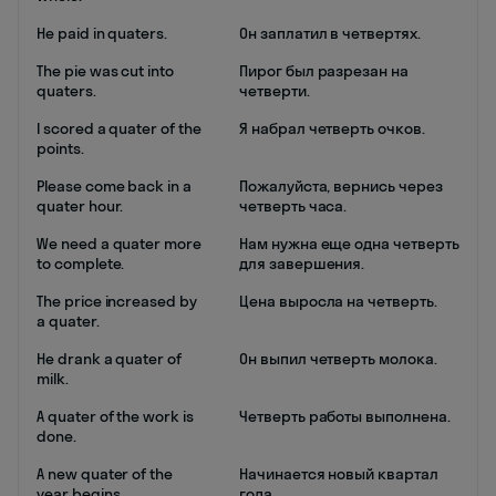
He paid in quaters.
Он заплатил в четвертях.
The pie was cut into
Пирог был разрезан на
quaters.
четверти.
I scored a quater of the
Я набрал четверть очков.
points.
Please come back in a
Пожалуйста, вернись через
quater hour.
четверть часа.
We need a quater more
Нам нужна еще одна четверть
to complete.
для завершения.
The price increased by
Цена выросла на четверть.
a quater.
He drank a quater of
Он выпил четверть молока.
milk.
A quater of the work is
Четверть работы выполнена.
done.
A new quater of the
Начинается новый квартал
year begins.
года.