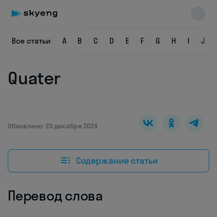
Все статьи
A
B
C
D
E
F
G
H
I
J
Quater
Skyeng Chat
online
Обновлено: 20 декабря 2024
Содержание статьи
Перевод слова