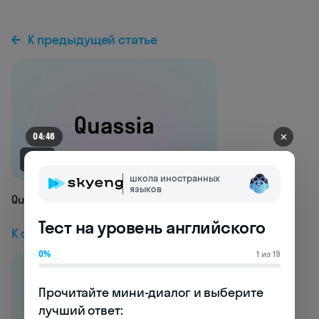
К предыдущей статье
✕
04:41
NEW
школа иностранных
языков
Quassia
Тест на уровень английского
К следующей статье
0%
1 из 19
Прочитайте мини-диалог и выберите 
лучший ответ:
