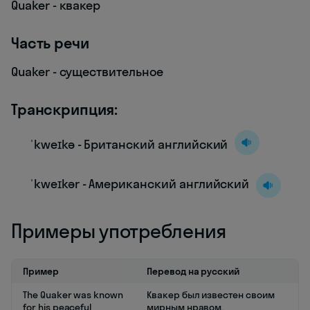
Quaker - квакер
Часть речи
Quaker - существительное
Транскрипция:
ˈkweɪkə - Британский английский
ˈkweɪkər - Американский английский
Примеры употребления
Пример
Перевод на русский
The Quaker was known
Квакер был известен своим
for his peaceful
мирным нравом.