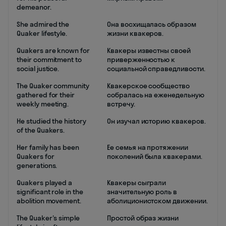
demeanor.
She admired the
Она восхищалась образом
Quaker lifestyle.
жизни квакеров.
Quakers are known for
Квакеры известны своей
their commitment to
приверженностью к
social justice.
социальной справедливости.
The Quaker community
Квакерское сообщество
gathered for their
собралась на еженедельную
weekly meeting.
встречу.
He studied the history
Он изучал историю квакеров.
of the Quakers.
Her family has been
Ее семья на протяжении
Quakers for
поколений была квакерами.
generations.
Quakers played a
Квакеры сыграли
significant role in the
значительную роль в
abolition movement.
аболиционистском движении.
The Quaker's simple
Простой образ жизни