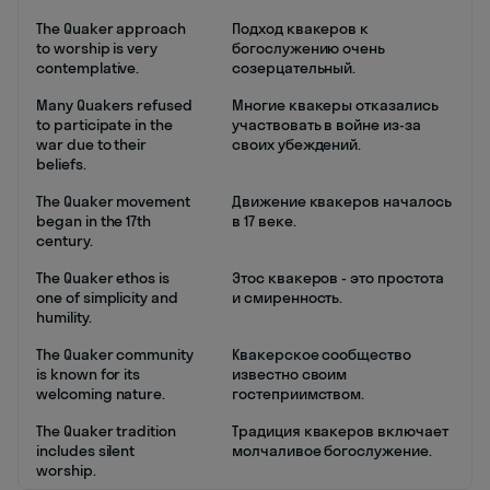
The Quaker approach
Подход квакеров к
to worship is very
богослужению очень
contemplative.
созерцательный.
Many Quakers refused
Многие квакеры отказались
to participate in the
участвовать в войне из-за
war due to their
своих убеждений.
beliefs.
The Quaker movement
Движение квакеров началось
began in the 17th
в 17 веке.
century.
The Quaker ethos is
Этос квакеров - это простота
one of simplicity and
и смиренность.
humility.
The Quaker community
Квакерское сообщество
is known for its
известно своим
welcoming nature.
гостеприимством.
The Quaker tradition
Традиция квакеров включает
includes silent
молчаливое богослужение.
worship.