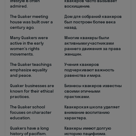
lifestyle is often
квакеров часто вызывает
admired.
восхищение.
The Quaker meeting
Дом для собраний квакеров
house was built over a
был построен более века
century ago.
назад.
Many Quakers were
Многие квакеры были
active in the early
активными участниками
women's rights
раннего движения за права
movements.
женщин.
The Quaker teachings
Учения квакеров
emphasize equality
подчеркивают важность
and peace.
равенства и мира.
Quaker businesses are
Бизнесы квакеров известны
known for their ethical
своими этичными
practices.
практиками.
The Quaker school
Квакерская школа уделяет
focuses on character
внимание воспитанию
education.
характера.
Quakers have a long
Квакеры имеют долгую
history of pacifism.
историю пацифизма.