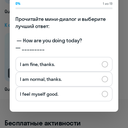
0%
1 из 19
Quads
Прочитайте мини-диалог и выберите 
К следующей статье
лучший ответ:

 — How are you doing today? 

— _________
I am fine, thanks.
NEW
I am normal, thanks.
Qualitative
I feel myself good.
Бесплатные активности